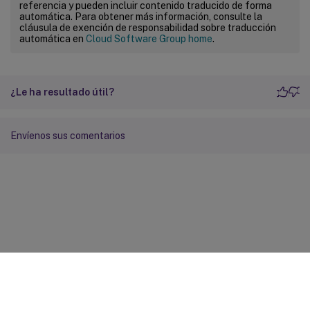
referencia y pueden incluir contenido traducido de forma
automática. Para obtener más información, consulte la
cláusula de exención de responsabilidad sobre traducción
automática en
Cloud Software Group home
.
¿Le ha resultado útil?
Envíenos sus comentarios