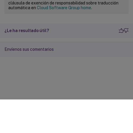
cláusula de exención de responsabilidad sobre traducción
automática en
Cloud Software Group home
.
¿Le ha resultado útil?
Envíenos sus comentarios