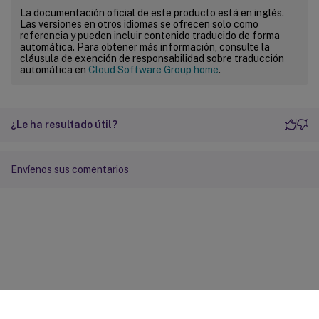
La documentación oficial de este producto está en inglés.
Las versiones en otros idiomas se ofrecen solo como
referencia y pueden incluir contenido traducido de forma
automática. Para obtener más información, consulte la
cláusula de exención de responsabilidad sobre traducción
automática en
Cloud Software Group home
.
¿Le ha resultado útil?
Envíenos sus comentarios