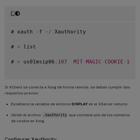
# xauth 
-
f 
~
/
.
Xauthority

# 
>
 list

# 
>
 us01msip06
:
107
MIT
-
MAGIC
-
COOKIE
-
1
  f
Si XClient se conecta a Xorg de forma remota, se deben cumplir dos
requisitos previos:
Establece la variable de entorno
DISPLAY
en el XServer remoto.
Obtén el archivo
.Xauthority
que contiene uno de los números
de cookie en Xorg.
Configurar Xauthority