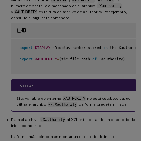
número de pantalla almacenado en el archivo
.Xauthority
y
XAUTHORITY
es la ruta de archivo de Xauthority. Por ejemplo,
consulta el siguiente comando:
export
DISPLAY
=
{
Display number stored 
in
 the Xauthority
export
XAUTHORITY
=
{
the file path 
of
.
Xauthority
}
NOTA:
Si la variable de entorno
XAUTHORITY
no está establecida, se
utiliza el archivo
~/.Xauthority
de forma predeterminada.
Pasa el archivo
.Xauthority
al XClient montando un directorio de
inicio compartido
La forma más cómoda es montar un directorio de inicio