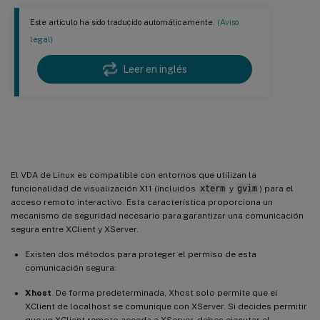
Este artículo ha sido traducido automáticamente.
(Aviso
legal)
Leer en inglés
Configurar Xauthority
El VDA de Linux es compatible con entornos que utilizan la
funcionalidad de visualización X11 (incluidos
xterm
y
gvim
) para el
acceso remoto interactivo. Esta característica proporciona un
mecanismo de seguridad necesario para garantizar una comunicación
segura entre XClient y XServer.
Existen dos métodos para proteger el permiso de esta
comunicación segura:
Xhost
. De forma predeterminada, Xhost solo permite que el
XClient de localhost se comunique con XServer. Si decides permitir
que un XClient remoto acceda a XServer, debes ejecutar el