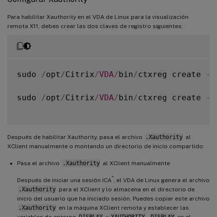
Para habilitar Xauthority en el VDA de Linux para la visualización
remota X11, debes crear las dos claves de registro siguientes:
sudo 
/
opt
/
Citrix
/
VDA
/
bin
/
ctxreg create 
-
k
sudo 
/
opt
/
Citrix
/
VDA
/
bin
/
ctxreg create 
-
k
Después de habilitar Xauthority, pasa el archivo
.Xauthority
al
XClient manualmente o montando un directorio de inicio compartido:
Pasa el archivo
.Xauthority
al XClient manualmente
®
Después de iniciar una sesión ICA
, el VDA de Linux genera el archivo
.Xauthority
para el XClient y lo almacena en el directorio de
inicio del usuario que ha iniciado sesión. Puedes copiar este archivo
.Xauthority
en la máquina XClient remota y establecer las
variables de entorno
DISPLAY
y
XAUTHORITY
.
DISPLAY
es el