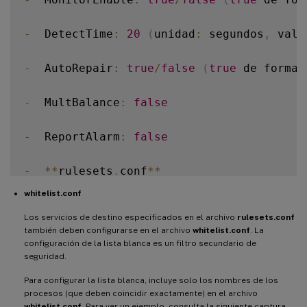
-
  DetectTime
:
20
(
unidad
:
 segundos
,
 valo
-
  AutoRepair
:
true
/
false
(
true
 de forma 
-
  MultBalance
:
false
-
  ReportAlarm
:
false
-
**
rulesets
.
conf
**
whitelist.conf
Este archivo de configuración especifica 
Los servicios de destino especificados en el archivo
rulesets.conf
también deben configurarse en el archivo
whitelist.conf
. La
!
[
Imagen de cuatro servicios monitorizado
configuración de la lista blanca es un filtro secundario de
seguridad.
Para configurar cada servicio a monitoriz
Para configurar la lista blanca, incluye solo los nombres de los
procesos (que deben coincidir exactamente) en el archivo
whitelist.conf
. Para ver un ejemplo, consulta la siguiente captura