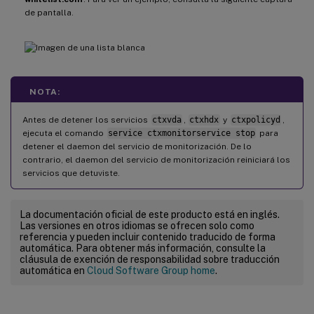
-
  MonitorUser
:
 all

de pantalla.
-
  MonitorType
:
3
-
  ProcessName
:
<
>
(
El nombre del proceso
NOTA:
-
  Operation
:
1
/
2
/
4
/
8
(
1
=
 detiene el ser
Antes de detener los servicios
ctxvda
,
ctxhdx
y
ctxpolicyd
,
ejecuta el comando
service ctxmonitorservice stop
para
-
  DBRecord
:
false
detener el daemon del servicio de monitorización. De lo
contrario, el daemon del servicio de monitorización reiniciará los
servicios que detuviste.
La documentación oficial de este producto está en inglés.
Las versiones en otros idiomas se ofrecen solo como
referencia y pueden incluir contenido traducido de forma
automática. Para obtener más información, consulte la
cláusula de exención de responsabilidad sobre traducción
automática en
Cloud Software Group home
.