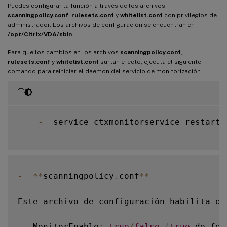
Puedes configurar la función a través de los archivos
scanningpolicy.conf
,
rulesets.conf
y
whitelist.conf
con privilegios de
administrador. Los archivos de configuración se encuentran en
/opt/Citrix/VDA/sbin
.
Para que los cambios en los archivos
scanningpolicy.conf
,
rulesets.conf
y
whitelist.conf
surtan efecto, ejecuta el siguiente
comando para reiniciar el daemon del servicio de monitorización.
-
  service ctxmonitorservice restart

-
**
scanningpolicy
.
conf
**
Este archivo de configuración habilita o 
-
  MonitorEnable
:
true
/
false
(
true
 de for