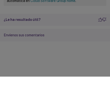
automática en
Cloud Software Group home
.
¿Le ha resultado útil?
Envíenos sus comentarios
Comentarios sobre el sitio
Sus opciones de privacidad
Condiciones legales y de