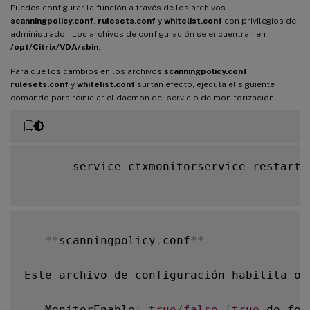
Puedes configurar la función a través de los archivos
scanningpolicy.conf
,
rulesets.conf
y
whitelist.conf
con privilegios de
administrador. Los archivos de configuración se encuentran en
/opt/Citrix/VDA/sbin
.
Para que los cambios en los archivos
scanningpolicy.conf
,
rulesets.conf
y
whitelist.conf
surtan efecto, ejecuta el siguiente
comando para reiniciar el daemon del servicio de monitorización.
-
  service ctxmonitorservice restart

-
**
scanningpolicy
.
conf
**
Este archivo de configuración habilita o 
-
  MonitorEnable
:
true
/
false
(
true
 de for