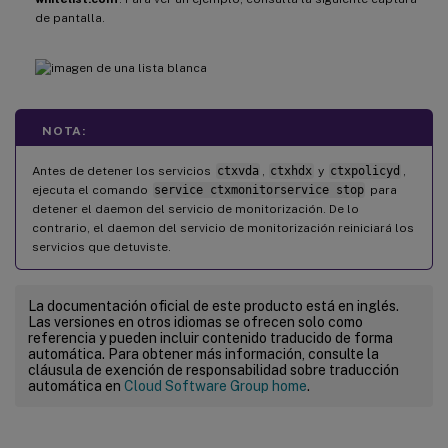
-
  MonitorUser
:
 all

de pantalla.
-
  MonitorType
:
3
-
  ProcessName
:
<
>
(
El nombre del proceso
NOTA:
-
  Operation
:
1
/
2
/
4
/
8
(
1
=
 detiene el ser
Antes de detener los servicios
ctxvda
,
ctxhdx
y
ctxpolicyd
,
ejecuta el comando
service ctxmonitorservice stop
para
-
  DBRecord
:
false
detener el daemon del servicio de monitorización. De lo
contrario, el daemon del servicio de monitorización reiniciará los
servicios que detuviste.
La documentación oficial de este producto está en inglés.
Las versiones en otros idiomas se ofrecen solo como
referencia y pueden incluir contenido traducido de forma
automática. Para obtener más información, consulte la
cláusula de exención de responsabilidad sobre traducción
automática en
Cloud Software Group home
.