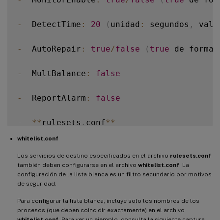
-
  DetectTime
:
20
(
unidad
:
 segundos
,
 valo
-
  AutoRepair
:
true
/
false
(
true
 de forma 
-
  MultBalance
:
false
-
  ReportAlarm
:
false
-
**
rulesets
.
conf
**
whitelist.conf
Este archivo de configuración especifica 
Los servicios de destino especificados en el archivo
rulesets.conf
también deben configurarse en el archivo
whitelist.conf
. La
!
[
imagen de cuatro servicios monitorizado
configuración de la lista blanca es un filtro secundario por motivos
de seguridad.
Para configurar cada servicio a monitoriz
Para configurar la lista blanca, incluye solo los nombres de los
procesos (que deben coincidir exactamente) en el archivo
whitelist.conf
. Para ver un ejemplo, consulta la siguiente captura