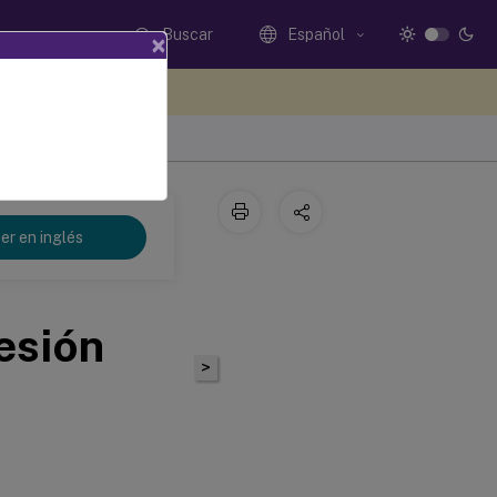
Buscar
Español
×
e sus comentarios aquí
er en inglés
esión
>