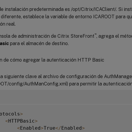
de instalación predeterminada es /opt/Citrix/ICAClient/. Si inst
 diferente, establece la variable de entorno ICAROOT para qu
ón real.
™
nsola de administración de Citrix StoreFront
, agrega el méto
asic
para el almacén de destino.
a siguiente clave al archivo de configuración de AuthManage
OT/config/AuthManConfig.xml) para permitir la autenticació
otocols
>
<
HTTPBasic
>
<
Enabled
>
True
<
/
Enabled
>