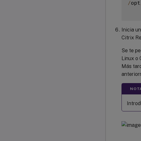
/
opt
Inicia u
Citrix R
Se te pe
Linux o 
Más tard
anterior
NOT
Intro