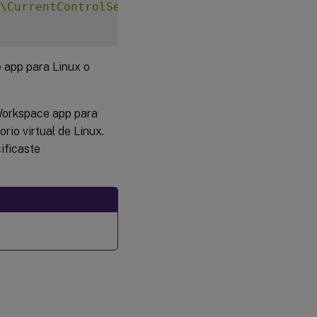
\CurrentControlSet\Control\Citrix"
-
v 
"LurSs
e app para Linux o
 Workspace app para
rio virtual de Linux.
ificaste