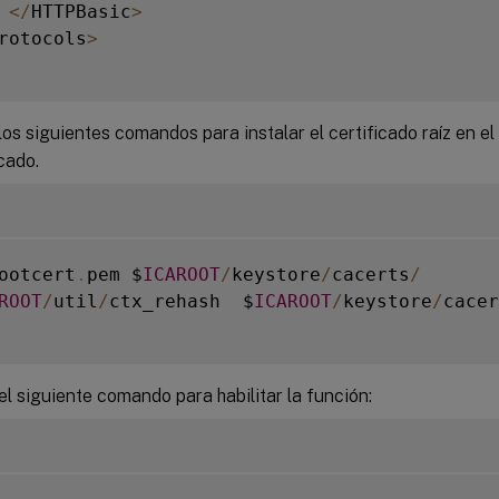
<
/
HTTPBasic
>
rotocols
>
los siguientes comandos para instalar el certificado raíz en el
cado.
ootcert
.
pem $
ICAROOT
/
keystore
/
cacerts
/
ROOT
/
util
/
ctx_rehash  $
ICAROOT
/
keystore
/
cacer
el siguiente comando para habilitar la función: