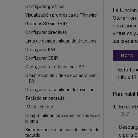
Configurar gráficos
La función
Visualización progresiva de Thinwire
StoreFront
Gráficos 3D sin GRID
para Linux 
Configurar directivas
virtuales y
las credenc
Lista de compatibilidad de directivas
Configurar IPv6
NOTA:
Configurar CEIP
Configurar la redirección USB
Esta fun
Compresión de vídeo de cámara web
Linux 13.
HDX
Configurar la fiabilidad de la sesión
Para habili
Teclado en pantalla
En el VD
IME de cliente
13.10.
Compatibilidad con varias entradas de
idioma
Descarga
Sincronización dinámica del diseño del
o para C
teclado