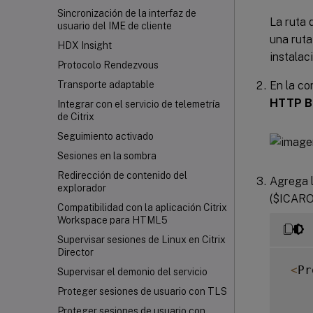
Sincronización de la interfaz de
La ruta 
usuario del IME de cliente
una ruta
HDX Insight
instalaci
Protocolo Rendezvous
En la co
Transporte adaptable
HTTP B
Integrar con el servicio de telemetría
de Citrix
Seguimiento activado
Sesiones en la sombra
Redirección de contenido del
Agrega l
explorador
($ICARO
Compatibilidad con la aplicación Citrix
Workspace
para HTML5
Supervisar sesiones de Linux en Citrix
Director
<
Pr
Supervisar el demonio del servicio
Proteger sesiones de usuario con TLS
Proteger sesiones de usuario con