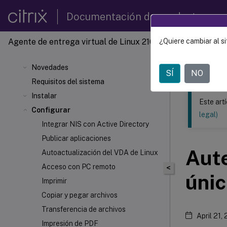
Documentación de productos
Agente de entrega virtual de Linux 2107
¿Quiere cambiar al si
Este contenid
Agente 
Novedades
SÍ
NO
Requisitos del sistema
Instalar
Este art
Configurar
legal)
Integrar NIS con Active Directory
Publicar aplicaciones
Aute
Autoactualización del VDA de Linux
Acceso con PC remoto
<
únic
Imprimir
Copiar y pegar archivos
Transferencia de archivos
April 21,
Impresión de PDF