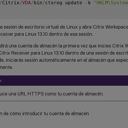
/
Citrix
/
VDA
/
bin
/
ctxreg update 
-
k 
"HKLM\System
na sesión de escritorio virtual de Linux y abre Citrix Workspac
eceiver para Linux 13.10 dentro de esa sesión.
dirá una cuenta de almacén la primera vez que inicies Citrix
Citrix Receiver para Linux 13.10 dentro de una sesión de escrito
e, iniciarás sesión automáticamente en el almacén que espec
mente.
A:
duce una URL HTTPS como tu cuenta de almacén.