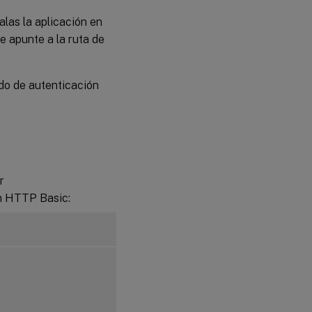
alas la aplicación en
e apunte a la ruta de
do de autenticación
r
n HTTP Basic: