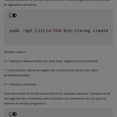
el siguiente comando:
sudo 
/
opt
/
Citrix
/
VDA
/
bin
/
ctxreg create 
-
k
donde <valor>:
0 = Siempre desactivado (no usar bajo ninguna circunstancia)
1 = Automático (alterna según las condiciones de la red, valor
predeterminado)
2 = Siempre activado
Cuando estás en modo automático (1), puedes ejecutar cualquiera de
los siguientes comandos para cambiar los umbrales en los que se
alterna el modo progresivo: