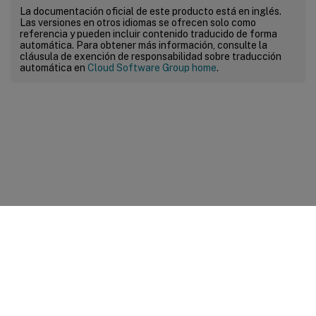
La documentación oficial de este producto está en inglés.
Las versiones en otros idiomas se ofrecen solo como
referencia y pueden incluir contenido traducido de forma
automática. Para obtener más información, consulte la
cláusula de exención de responsabilidad sobre traducción
automática en
Cloud Software Group home
.
Comentarios sobre el sitio
Sus opciones de privacidad
Condiciones legales y de
privacidad
Preferencias de cookies
docs.cloud.com