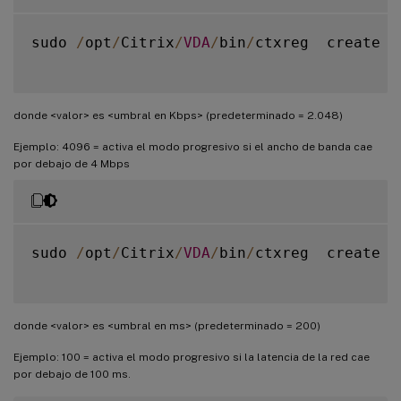
sudo 
/
opt
/
Citrix
/
VDA
/
bin
/
ctxreg  create 
-
donde <valor> es <umbral en Kbps> (predeterminado = 2.048)
Ejemplo: 4096 = activa el modo progresivo si el ancho de banda cae
por debajo de 4 Mbps
sudo 
/
opt
/
Citrix
/
VDA
/
bin
/
ctxreg  create 
-
donde <valor> es <umbral en ms> (predeterminado = 200)
Ejemplo: 100 = activa el modo progresivo si la latencia de la red cae
por debajo de 100 ms.