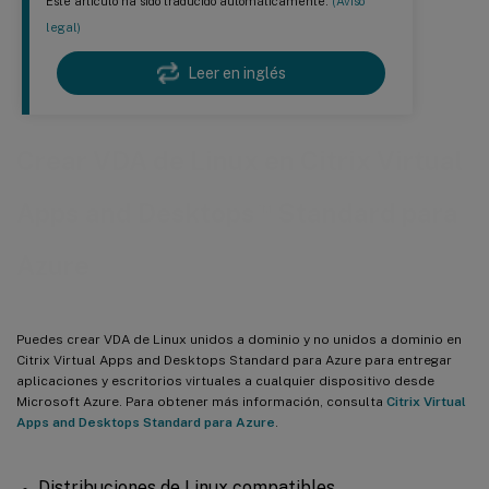
Este artículo ha sido traducido automáticamente.
(Aviso
legal)
Leer en inglés
Crear VDA de Linux en Citrix Virtual
™
Apps and Desktops
Standard para
Azure
Puedes crear VDA de Linux unidos a dominio y no unidos a dominio en
Citrix Virtual Apps and Desktops Standard para Azure para entregar
aplicaciones y escritorios virtuales a cualquier dispositivo desde
Microsoft Azure. Para obtener más información, consulta
Citrix Virtual
Apps and Desktops Standard para Azure
.
Distribuciones de Linux compatibles