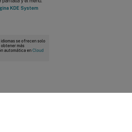
 pantalla y el menú.
gina KDE System
 idiomas se ofrecen solo
a obtener más
ión automática en
Cloud
 legales y de privacidad
|
Preferencias de cookies
|
docs.cloud.com