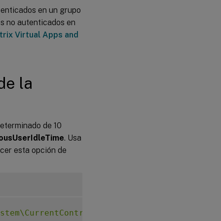
tenticados en un grupo
os no autenticados en
rix Virtual Apps and
de la
determinado de 10
usUserIdleTime
. Usa
ecer esta opción de
stem\CurrentControlSet\Control\Citrix"
-
v A