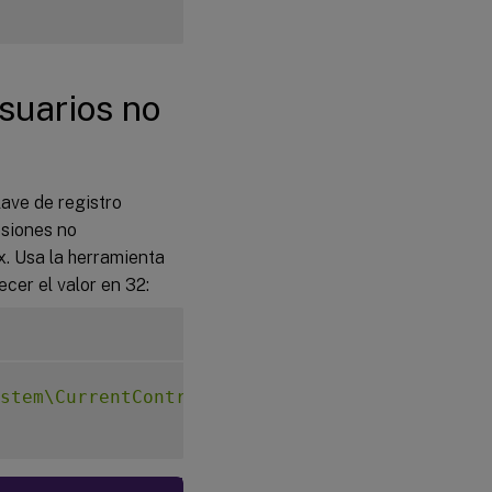
suarios no
ave de registro
esiones no
. Usa la herramienta
cer el valor en 32:
stem\CurrentControlSet\Control\Citrix"
-
v M