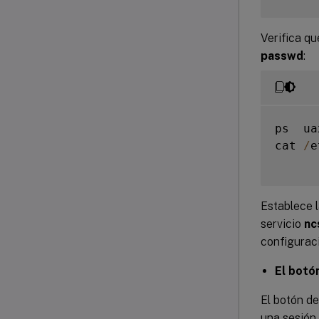
Verifica qu
passwd
:
ps  ua
cat 
/
e
Establece 
servicio
nc
configurac
El botó
El botón d
una sesión