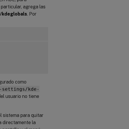
 particular, agrega las
/kdeglobals
. Por
igurado como
-settings/kde-
del usuario no tiene
l sistema para quitar
sa directamente la