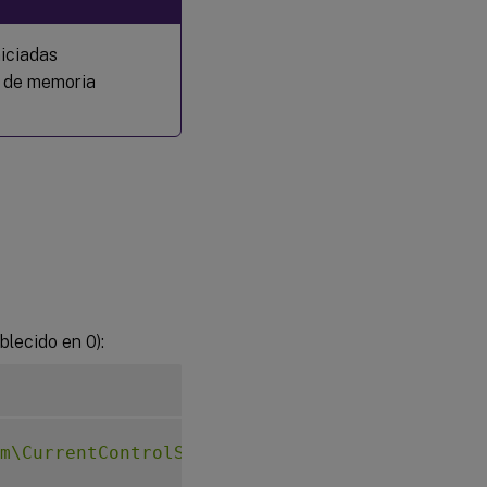
niciadas
a de memoria
blecido en 0):
m\CurrentControlSet\Control\Citrix"
 –v MaxAno