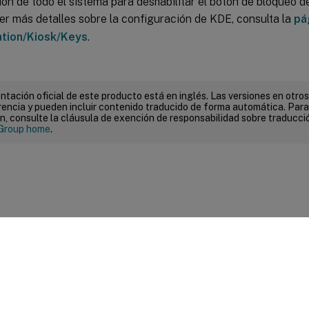
ón de todo el sistema para deshabilitar el botón de bloqueo de
er más detalles sobre la configuración de KDE, consulta la
pá
ation/Kiosk/Keys
.
tación oficial de este producto está en inglés. Las versiones en otros
encia y pueden incluir contenido traducido de forma automática. Par
n, consulte la cláusula de exención de responsabilidad sobre traducc
Group home
.
entarios sobre el sitio
|
Sus opciones de privacidad
|
Condiciones