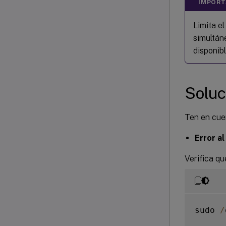
IMPORT
Limita e
simultán
disponibl
Soluc
Ten en cuen
Error al
Verifica qu
sudo 
/