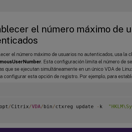
ablecer el número máximo de u
enticados
ecer el número máximo de usuarios no autenticados, usa la cl
mousUserNumber
. Esta configuración limita el número de s
as que se ejecutan simultáneamente en un único VDA de Linux
a configurar esta opción de registro. Por ejemplo, para estable
opt
/
Citrix
/
VDA
/
bin
/
ctxreg update 
-
k  
"HKLM\Sy