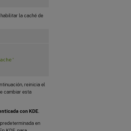
habilitar la caché de
ache'
ntinuación, reinicia el
de cambiar esta
tenticada con KDE
.
a predeterminada en
En KDE, para