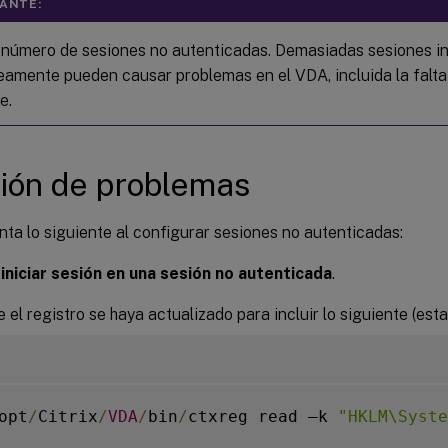
ANTE:
l número de sesiones no autenticadas. Demasiadas sesiones i
eamente pueden causar problemas en el VDA, incluida la falt
e.
ión de problemas
ta lo siguiente al configurar sesiones no autenticadas:
 iniciar sesión en una sesión no autenticada
.
e el registro se haya actualizado para incluir lo siguiente (esta
opt
/
Citrix
/
VDA
/
bin
/
ctxreg read –k 
"HKLM\Syste