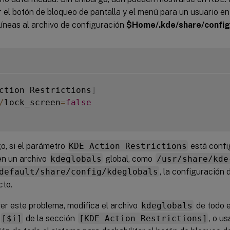
r el botón de bloqueo de pantalla y el menú para un usuario en
líneas al archivo de configuración
$Home/.kde/share/config
ction Restrictions
]
/
lock_screen
=
false
o, si el parámetro
KDE Action Restrictions
está conf
en un archivo
kdeglobals
global, como
/usr/share/kde
default/share/config/kdeglobals
, la configuración 
cto.
er este problema, modifica el archivo
kdeglobals
de todo e
[$i]
de la sección
[KDE Action Restrictions]
, o u