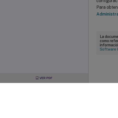
configuraci
Para obten
Administr
La documen
como refer
informació
Software 
VER PDF
Com