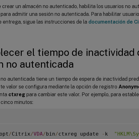
 crear un almacén no autenticado, habilita los usuarios no au
para admitir una sesión no autenticada. Para habilitar usuari
 entrega, sigue las instrucciones de la
documentación de Cit
lecer el tiempo de inactividad 
n no autenticada
 no autenticada tiene un tiempo de espera de inactividad pre
te valor se configura mediante la opción de registro
Anonymo
enta
ctxreg
para cambiar este valor. Por ejemplo, para establ
 cinco minutos:
opt
/
Citrix
/
VDA
/
bin
/
ctxreg update 
-
k  
"HKLM\Sy