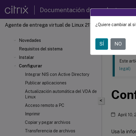
Documentación de productos
Agente de entrega virtual de Linux 2110
¿Quiere cambiar al si
Este contenid
Agente 
Novedades
SÍ
NO
Requisitos del sistema
Instalar
Este art
Configurar
legal)
Integrar NIS con Active Directory
Publicar aplicaciones
Conf
Actualización automática del VDA de
Linux
<
Acceso remoto a PC
Imprimir
April 10,
Copiar y pegar archivos
Transferencia de archivos
Usa la info