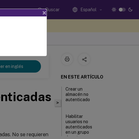
Buscar
Español
×
e sus comentarios aquí
er en inglés
EN ESTE ARTÍCULO
Crear un
enticadas
almacén no
autenticado
>
Habilitar
usuarios no
autenticados
en un grupo
cadas. No se requieren
de entrega