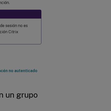
nción.
Establecer
el tiempo de
inactividad
de la sesión
 de sesión no es
no
ción Citrix
autenticada
Establecer el
número
máximo de
usuarios no
autenticados
acén no autenticado
Solución
de
problemas
en un grupo