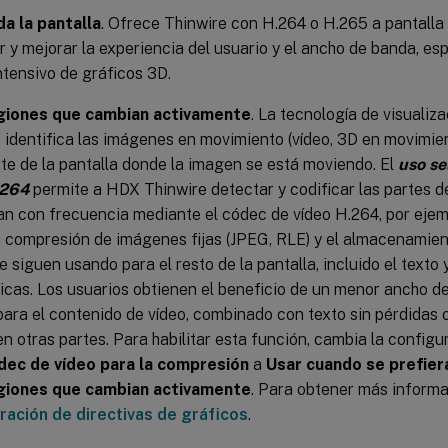
da la pantalla
. Ofrece Thinwire con H.264 o H.265 a pantalla
r y mejorar la experiencia del usuario y el ancho de banda, e
ntensivo de gráficos 3D.
giones que cambian activamente
. La tecnología de visualiz
 identifica las imágenes en movimiento (vídeo, 3D en movimie
rte de la pantalla donde la imagen se está moviendo. El
uso se
.264
permite a HDX Thinwire detectar y codificar las partes de
an con frecuencia mediante el códec de vídeo H.264, por ejem
a compresión de imágenes fijas (JPEG, RLE) y el almacenami
se siguen usando para el resto de la pantalla, incluido el texto
icas. Los usuarios obtienen el beneficio de un menor ancho d
para el contenido de vídeo, combinado con texto sin pérdidas 
en otras partes. Para habilitar esta función, cambia la configu
dec de vídeo para la compresión
a
Usar cuando se prefier
giones que cambian activamente
. Para obtener más informa
ración de directivas de gráficos
.