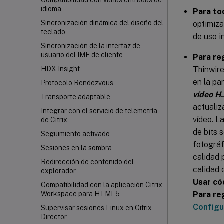
Compatibilidad con varias entradas de
idioma
Para to
Sincronización dinámica del diseño del
optimiza
teclado
de uso i
Sincronización de la interfaz de
usuario del IME de cliente
Para re
Thinwire
HDX Insight
en la pa
Protocolo Rendezvous
vídeo H
Transporte adaptable
actualiz
Integrar con el servicio de telemetría
vídeo. L
de Citrix
de bits 
Seguimiento activado
fotográf
Sesiones en la sombra
calidad 
Redirección de contenido del
calidad 
explorador
Usar có
Compatibilidad con la aplicación Citrix
Para re
Workspace
para HTML5
Configu
Supervisar sesiones Linux en Citrix
Director