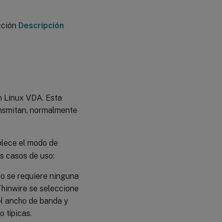
limitaciones
cción
Descripción
n Linux VDA. Esta
ansmitan, normalmente
lece el modo de
s casos de uso:
No se requiere ninguna
Thinwire se seleccione
el ancho de banda y
 típicas.