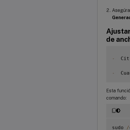
Asegúrat
Generac
Ajustar
de anc
-
  Cit
-
  Cua
Esta funció
comando:
sudo 
/