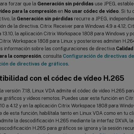
Para forzar que la
Generación sin pérdidas
use JPEG, estable
vídeo para la compresión
en
No usar códec de vídeo
. Si tu
tivo, la
Generación sin pérdidas
recurre a JPEG, independie
ón de la directiva. Citrix Receiver para Windows 4.9 a 4.12, Ci
a 13.10, la aplicación Citrix Workspace 1808 para Windows y po
Citrix Workspace 1808 para Linux y posteriores admiten H.264
s información sobre las configuraciones de directiva
Calidad
ara la compresión
, consulta
Configuración de directivas de
ión de directivas de gráficos
.
ibilidad con el códec de vídeo H.265
 la versión 7.18, Linux VDA admite el códec de vídeo H.265 par
 gráficos y vídeos remotos. Puedes usar esta función en Citr
0 a 4.12 y en la aplicación Citrix Workspace 1808 para Windo
e de esta función, habilítala tanto en Linux VDA como en tu cl
admite la descodificación H.265 mediante la interfaz DXVA, l
escodificación H.265 para gráficos se ignora y la sesión recu