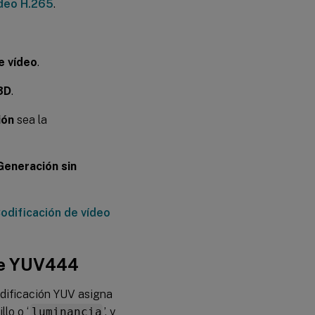
ídeo H.265
.
e vídeo
.
3D
.
ión
sea la
Generación sin
odificación de vídeo
are YUV444
dificación YUV asigna
llo o ‘
luminancia
’, y