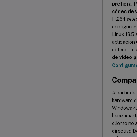
prefiera
. 
códec de 
H.264 selec
configuraci
Linux 13.5 
aplicación 
obtener má
de vídeo p
Configurac
Compat
A partir de
hardware de
Windows 4.1
beneficiart
cliente no 
directiva D