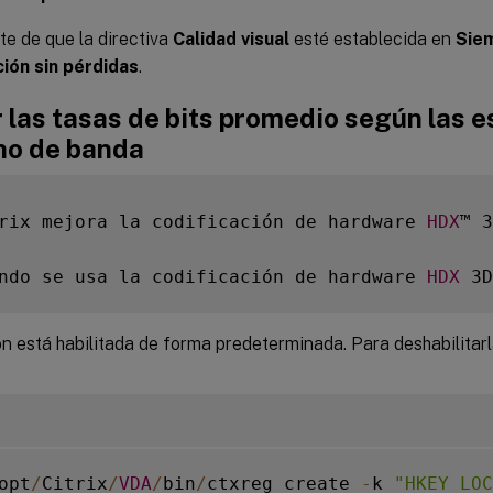
e de que la directiva
Calidad visual
esté establecida en
Siem
ión sin pérdidas
.
 las tasas de bits promedio según las 
ho de banda
rix mejora la codificación de hardware 
HDX
™ 3
ndo se usa la codificación de hardware 
HDX
 3D
n está habilitada de forma predeterminada. Para deshabilitarla
opt
/
Citrix
/
VDA
/
bin
/
ctxreg create 
-
k 
"HKEY_LOC