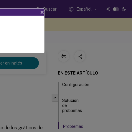
Buscar
Español
×
e sus comentarios aquí
er en inglés
EN ESTE ARTÍCULO
Configuración
>
Solución
de
problemas
Problemas
no de los gráficos de
conocidos y