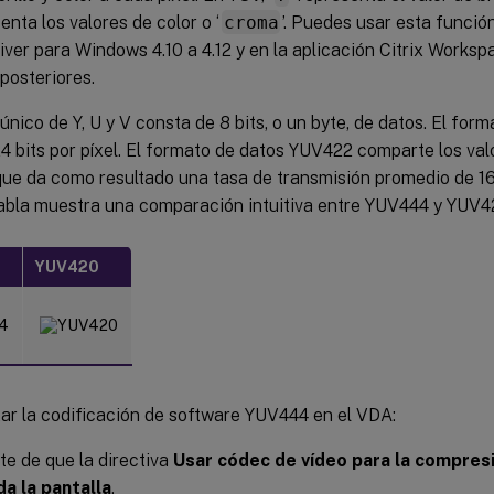
senta los valores de color o ‘
croma
’. Puedes usar esta funci
iver para Windows 4.10 a 4.12 y en la aplicación Citrix Works
posteriores.
único de Y, U y V consta de 8 bits, o un byte, de datos. El fo
4 bits por píxel. El formato de datos YUV422 comparte los val
 que da como resultado una tasa de transmisión promedio de 16 
tabla muestra una comparación intuitiva entre YUV444 y YUV4
YUV420
tar la codificación de software YUV444 en el VDA:
e de que la directiva
Usar códec de vídeo para la compres
da la pantalla
.