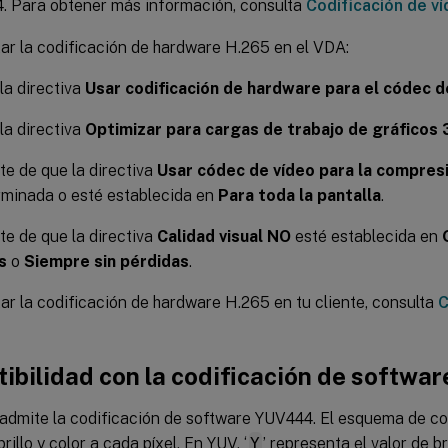
4. Para obtener más información, consulta
Codificación de v
tar la codificación de hardware H.265 en el VDA:
 la directiva
Usar codificación de hardware para el códec d
 la directiva
Optimizar para cargas de trabajo de gráficos 
e de que la directiva
Usar códec de vídeo para la compres
rminada o esté establecida en
Para toda la pantalla
.
e de que la directiva
Calidad visual
NO
esté establecida en
s
o
Siempre sin pérdidas
.
tar la codificación de hardware H.265 en tu cliente, consulta
C
ibilidad con la codificación de softw
admite la codificación de software YUV444. El esquema de co
rillo y color a cada píxel. En YUV, ‘
Y
’ representa el valor de bri