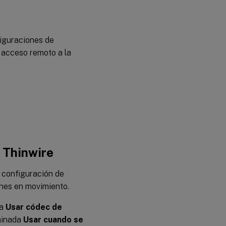
figuraciones de
l acceso remoto a la
 Thinwire
 configuración de
nes en movimiento.
va
Usar códec de
rminada
Usar cuando se