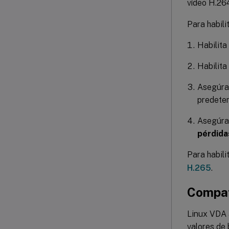
vídeo H.26
Para habili
Habilita
Habilita
Asegúrat
predete
Asegúrat
pérdida
Para habili
H.265
.
Compat
Linux VDA 
valores de b