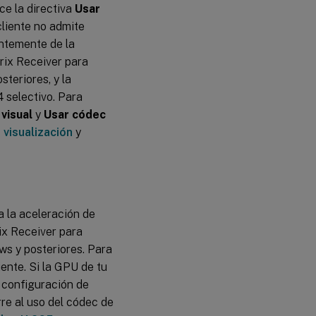
ce la directiva
Usar
 cliente no admite
ntemente de la
trix Receiver para
steriores, y la
 selectivo. Para
 visual
y
Usar códec
 visualización
y
a la aceleración de
ix Receiver para
ws y posteriores. Para
iente. Si la GPU de tu
a configuración de
rre al uso del códec de