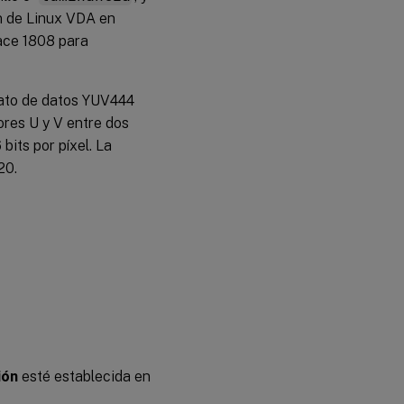
ón de Linux VDA en
pace 1808 para
rmato de datos YUV444
ores U y V entre dos
bits por píxel. La
20.
ión
esté establecida en