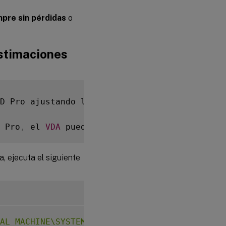
pre sin pérdidas
o
estimaciones
D Pro ajustando las tasas de bits promedio s
 Pro
,
 el 
VDA
 puede estimar intermitentemente
, ejecuta el siguiente
AL_MACHINE\SYSTEM\CurrentControlSet\Control\