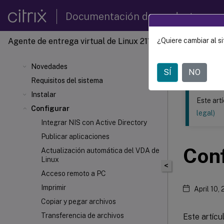
Documentación de productos
Agente de entrega virtual de Linux 2112
¿Quiere cambiar al si
Este contenid
Agente 
Novedades
SÍ
NO
Requisitos del sistema
Instalar
Este art
Configurar
legal)
Integrar NIS con Active Directory
Publicar aplicaciones
Conf
Actualización automática del VDA de
Linux
<
Acceso remoto a PC
Imprimir
April 10,
Copiar y pegar archivos
Transferencia de archivos
Este artícu