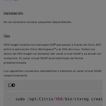
Instalación
No es necesario instalar paquetes dependientes.
Uso
HDX Insight analiza los mensajes ICA® que pasan a través de Citrix ADC
™
entre la aplicación Citrix Workspace
y el VDA de Linux. Todos los
datos de HDX Insight se obtienen del canal virtual NSAP y se envían sin
comprimir. El canal virtual NSAP está habilitado de forma
predeterminada.
Los siguientes comandos deshabilitan y habilitan el canal virtual NSAP,
respectivamente:
-
  sudo 
/
opt
/
Citrix
/
VDA
/
bin
/
ctxreg create