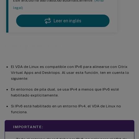
Este artículo ha sido traducido automáticamente.
(Aviso
legal)
Leer en inglés
Configurar IPv6
El VDA de Linux es compatible con IPv6 para alinearse con Citrix
Virtual Apps and Desktops. Al usar esta función, ten en cuenta lo
siguiente:
En entornos de pila dual, se usa IPv4 a menos que IPv6 esté
habilitado explícitamente.
Si IPv6 está habilitado en un entorno IPv4, el VDA de Linux no
funciona.
IMPORTANTE: