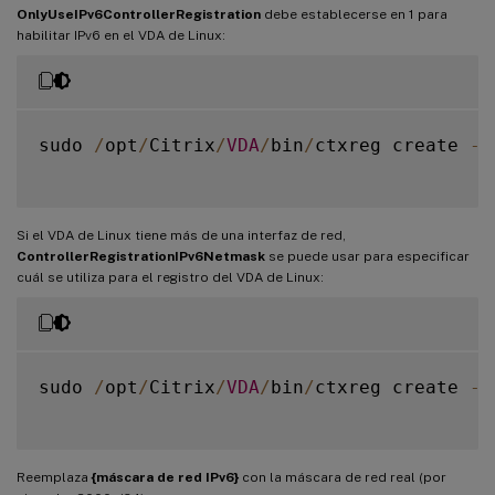
OnlyUseIPv6ControllerRegistration
debe establecerse en 1 para
habilitar IPv6 en el VDA de Linux:
sudo 
/
opt
/
Citrix
/
VDA
/
bin
/
ctxreg create 
-
k
Si el VDA de Linux tiene más de una interfaz de red,
ControllerRegistrationIPv6Netmask
se puede usar para especificar
cuál se utiliza para el registro del VDA de Linux:
sudo 
/
opt
/
Citrix
/
VDA
/
bin
/
ctxreg create 
-
k
Reemplaza
{máscara de red IPv6}
con la máscara de red real (por