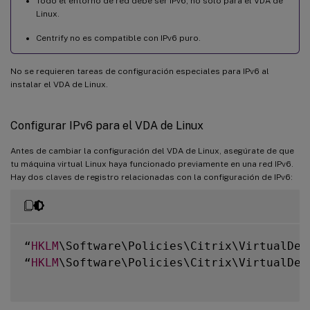
Todo el entorno de red debe ser IPv6, no solo para el VDA de
Linux.
Centrify no es compatible con IPv6 puro.
No se requieren tareas de configuración especiales para IPv6 al
instalar el VDA de Linux.
Configurar IPv6 para el VDA de Linux
Antes de cambiar la configuración del VDA de Linux, asegúrate de que
tu máquina virtual Linux haya funcionado previamente en una red IPv6.
Hay dos claves de registro relacionadas con la configuración de IPv6:
“
HKLM
\Software\Policies\Citrix\VirtualDes
“
HKLM
\Software\Policies\Citrix\VirtualDes