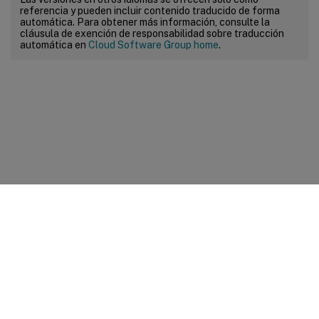
referencia y pueden incluir contenido traducido de forma
automática. Para obtener más información, consulte la
cláusula de exención de responsabilidad sobre traducción
automática en
Cloud Software Group home
.
Comentarios sobre el sitio
Sus opciones de privacidad
Condiciones legales y de
privacidad
Preferencias de cookies
docs.cloud.com
© 1999-
2026
Cloud Software Group, Inc. All rights reserved.