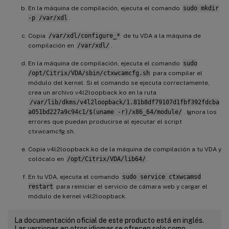
En la máquina de compilación, ejecuta el comando
sudo mkdir
-p /var/xdl
.
Copia
/var/xdl/configure_*
de tu VDA a la máquina de
compilación en
/var/xdl/
.
En la máquina de compilación, ejecuta el comando
sudo
/opt/Citrix/VDA/sbin/ctxwcamcfg.sh
para compilar el
módulo del kernel. Si el comando se ejecuta correctamente,
crea un archivo v4l2loopback.ko en la ruta
/var/lib/dkms/v4l2loopback/1.81b8df79107d1fbf392fdcba
a051bd227a9c94c1/$(uname -r)/x86_64/module/
. Ignora los
errores que puedan producirse al ejecutar el script
ctxwcamcfg.sh.
Copia v4l2loopback.ko de la máquina de compilación a tu VDA y
colócalo en
/opt/Citrix/VDA/lib64/
.
En tu VDA, ejecuta el comando
sudo service ctxwcamsd
restart
para reiniciar el servicio de cámara web y cargar el
módulo de kernel v4l2loopback.
La documentación oficial de este producto está en inglés.
Las versiones en otros idiomas se ofrecen solo como