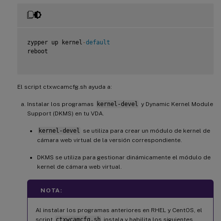
zypper up kernel
-
default
reboot

El script ctxwcamcfg.sh ayuda a:
Instalar los programas
kernel-devel
y Dynamic Kernel Module
Support (DKMS) en tu VDA.
kernel-devel
se utiliza para crear un módulo de kernel de
cámara web virtual de la versión correspondiente.
DKMS se utiliza para gestionar dinámicamente el módulo de
kernel de cámara web virtual.
NOTA:
Al instalar los programas anteriores en RHEL y CentOS, el
script
ctxwcamcfg.sh
instala y habilita los siguientes