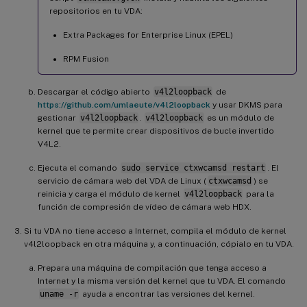
repositorios en tu VDA:
Extra Packages for Enterprise Linux (EPEL)
RPM Fusion
Descargar el código abierto
v4l2loopback
de
https://github.com/umlaeute/v4l2loopback
y usar DKMS para
gestionar
v4l2loopback
.
v4l2loopback
es un módulo de
kernel que te permite crear dispositivos de bucle invertido
V4L2.
Ejecuta el comando
sudo service ctxwcamsd restart
. El
servicio de cámara web del VDA de Linux (
ctxwcamsd
) se
reinicia y carga el módulo de kernel
v4l2loopback
para la
función de compresión de vídeo de cámara web HDX.
Si tu VDA no tiene acceso a Internet, compila el módulo de kernel
v4l2loopback en otra máquina y, a continuación, cópialo en tu VDA.
Prepara una máquina de compilación que tenga acceso a
Internet y la misma versión del kernel que tu VDA. El comando
uname -r
ayuda a encontrar las versiones del kernel.