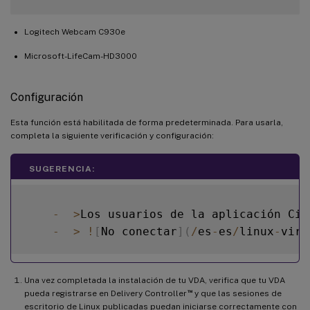
Logitech Webcam C930e
Microsoft-LifeCam-HD3000
Configuración
Esta función está habilitada de forma predeterminada. Para usarla,
completa la siguiente verificación y configuración:
SUGERENCIA:
-
>
Los usuarios de la aplicación Cit
-
>
!
[
No conectar
]
(
/
es
-
es
/
linux
-
virt
Una vez completada la instalación de tu VDA, verifica que tu VDA
™
pueda registrarse en Delivery Controller
y que las sesiones de
escritorio de Linux publicadas puedan iniciarse correctamente con