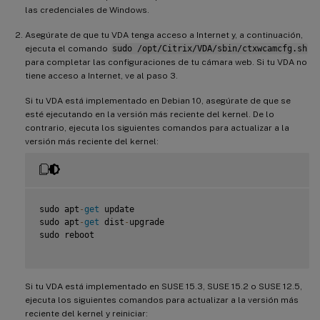
las credenciales de Windows.
Asegúrate de que tu VDA tenga acceso a Internet y, a continuación,
ejecuta el comando
sudo /opt/Citrix/VDA/sbin/ctxwcamcfg.sh
para completar las configuraciones de tu cámara web. Si tu VDA no
tiene acceso a Internet, ve al paso 3.
Si tu VDA está implementado en Debian 10, asegúrate de que se
esté ejecutando en la versión más reciente del kernel. De lo
contrario, ejecuta los siguientes comandos para actualizar a la
versión más reciente del kernel:
sudo apt
-
get
 update

sudo apt
-
get
 dist
-
upgrade

sudo reboot

Si tu VDA está implementado en SUSE 15.3, SUSE 15.2 o SUSE 12.5,
ejecuta los siguientes comandos para actualizar a la versión más
reciente del kernel y reiniciar: