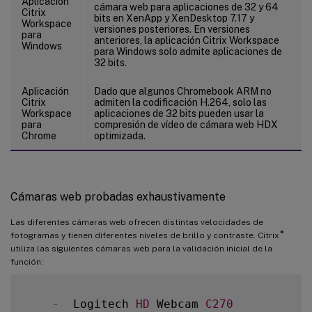
Aplicación
cámara web para aplicaciones de 32 y 64
Citrix
bits en XenApp y XenDesktop 7.17 y
Workspace
versiones posteriores. En versiones
para
anteriores, la aplicación Citrix Workspace
Windows
para Windows solo admite aplicaciones de
32 bits.
Aplicación
Dado que algunos Chromebook ARM no
Citrix
admiten la codificación H.264, solo las
Workspace
aplicaciones de 32 bits pueden usar la
para
compresión de vídeo de cámara web HDX
Chrome
optimizada.
Cámaras web probadas exhaustivamente
Las diferentes cámaras web ofrecen distintas velocidades de
®
fotogramas y tienen diferentes niveles de brillo y contraste. Citrix
utiliza las siguientes cámaras web para la validación inicial de la
función:
-
  Logitech 
HD
 Webcam 
C270