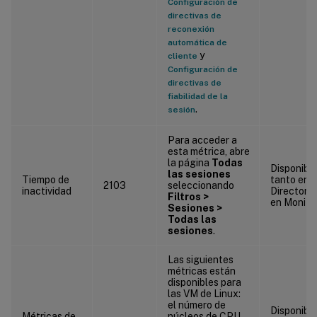
Configuración de
directivas de
reconexión
automática de
y
cliente
Configuración de
directivas de
fiabilidad de la
.
sesión
Para acceder a
esta métrica, abre
la página
Todas
Disponibl
las sesiones
Tiempo de
tanto en C
2103
seleccionando
inactividad
Director 
Filtros >
en Monitor
Sesiones >
Todas las
sesiones
.
Las siguientes
métricas están
disponibles para
las VM de Linux:
el número de
Disponibl
Métricas de
núcleos de CPU,