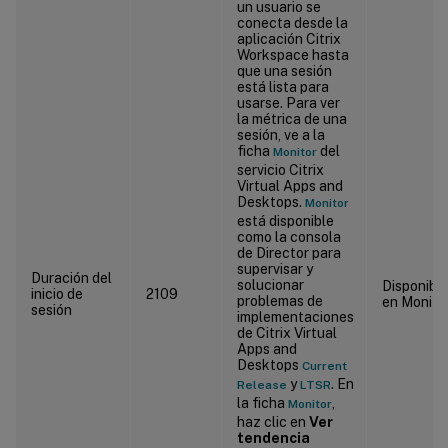
un usuario se
conecta desde la
aplicación Citrix
Workspace hasta
que una sesión
está lista para
usarse. Para ver
la métrica de una
sesión, ve a la
ficha
del
Monitor
servicio Citrix
Virtual Apps and
Desktops.
Monitor
está disponible
como la consola
de Director para
supervisar y
Duración del
solucionar
Disponible
inicio de
2109
problemas de
en Monitor
sesión
implementaciones
de Citrix Virtual
Apps and
Desktops
Current
y
. En
Release
LTSR
la ficha
,
Monitor
haz clic en
Ver
tendencia