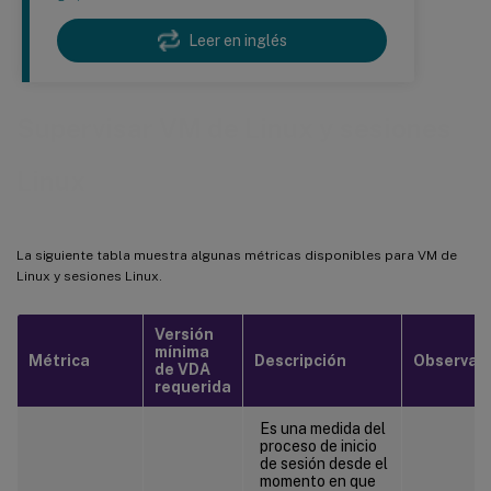
Leer en inglés
Supervisar VM de Linux y sesiones
Linux
La siguiente tabla muestra algunas métricas disponibles para VM de
Linux y sesiones Linux.
Versión
mínima
Métrica
Descripción
Observac
de VDA
requerida
Es una medida del
proceso de inicio
de sesión desde el
momento en que