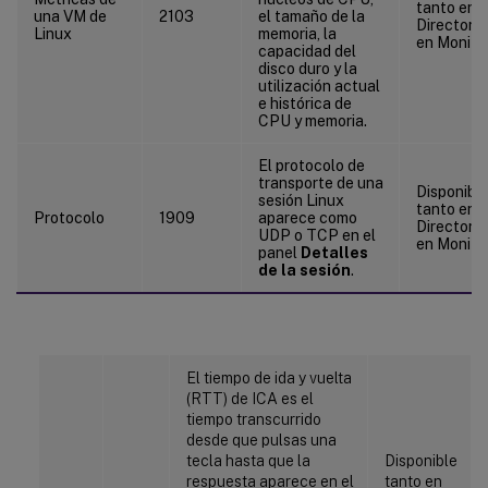
tanto en C
una VM de
2103
el tamaño de la
Director 
Linux
memoria, la
en Monitor
capacidad del
disco duro y la
utilización actual
e histórica de
CPU y memoria.
El protocolo de
transporte de una
Disponibl
sesión Linux
tanto en C
Protocolo
1909
aparece como
Director 
UDP o TCP en el
en Monitor
panel
Detalles
de la sesión
.
El tiempo de ida y vuelta
(RTT) de ICA es el
tiempo transcurrido
desde que pulsas una
tecla hasta que la
Disponible
respuesta aparece en el
tanto en