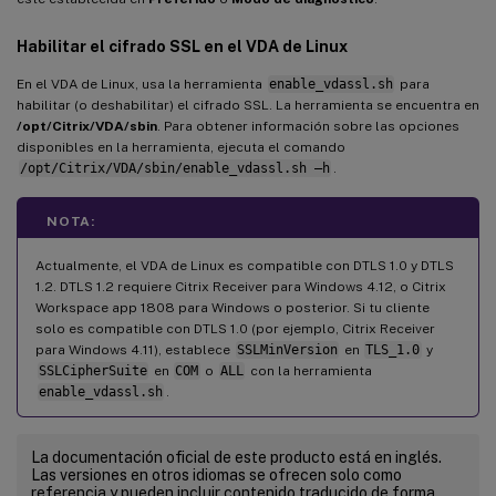
Habilitar el cifrado SSL en el VDA de Linux
En el VDA de Linux, usa la herramienta
enable_vdassl.sh
para
habilitar (o deshabilitar) el cifrado SSL. La herramienta se encuentra en
/opt/Citrix/VDA/sbin
. Para obtener información sobre las opciones
disponibles en la herramienta, ejecuta el comando
/opt/Citrix/VDA/sbin/enable_vdassl.sh –h
.
NOTA:
Actualmente, el VDA de Linux es compatible con DTLS 1.0 y DTLS
1.2. DTLS 1.2 requiere Citrix Receiver para Windows 4.12, o Citrix
Workspace app 1808 para Windows o posterior. Si tu cliente
solo es compatible con DTLS 1.0 (por ejemplo, Citrix Receiver
para Windows 4.11), establece
SSLMinVersion
en
TLS_1.0
y
SSLCipherSuite
en
COM
o
ALL
con la herramienta
enable_vdassl.sh
.
La documentación oficial de este producto está en inglés.
Las versiones en otros idiomas se ofrecen solo como
referencia y pueden incluir contenido traducido de forma