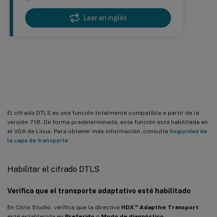
Leer en inglés
Protege las sesiones de usuario con
DTLS
El cifrado DTLS es una función totalmente compatible a partir de la
versión 7.18. De forma predeterminada, esta función está habilitada en
el VDA de Linux. Para obtener más información, consulta
Seguridad de
la capa de transporte
.
Habilitar el cifrado DTLS
Verifica que el transporte adaptativo esté habilitado
™
En Citrix Studio, verifica que la directiva
HDX
Adaptive Transport
esté establecida en
Preferido
o
Modo de diagnóstico
.