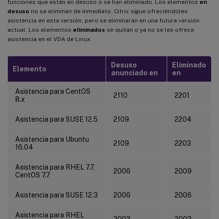
funciones que están en desuso o se han eliminado. Los elementos
en
desuso
no se eliminan de inmediato. Citrix sigue ofreciéndoles
asistencia en esta versión, pero se eliminarán en una futura versión
actual. Los elementos
eliminados
se quitan o ya no se les ofrece
asistencia en el VDA de Linux.
Desuso
Eliminado
Elemento
anunciado en
en
Asistencia para CentOS
2110
2201
8.x
Asistencia para SUSE 12.5
2109
2204
Asistencia para Ubuntu
2109
2203
16.04
Asistencia para RHEL 7.7,
2006
2009
CentOS 7.7
Asistencia para SUSE 12.3
2006
2006
Asistencia para RHEL
2003
2003