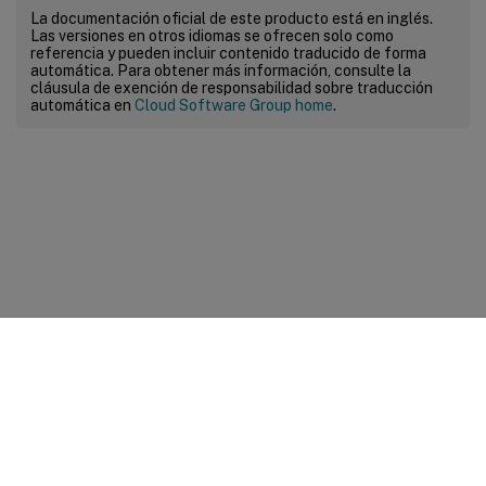
La documentación oficial de este producto está en inglés.
Las versiones en otros idiomas se ofrecen solo como
referencia y pueden incluir contenido traducido de forma
automática. Para obtener más información, consulte la
cláusula de exención de responsabilidad sobre traducción
automática en
Cloud Software Group home
.
Comentarios sobre el sitio
Sus opciones de privacidad
Condiciones legales y de
privacidad
Preferencias de cookies
docs.cloud.com