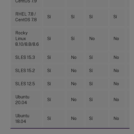
CentOS 7.9
RHEL 7.8 /
Sí
Sí
Sí
Sí
Sí
CentOS 7.8
Rocky
Linux
Sí
Sí
No
No
N
8.10/8.8/8.6
SLES 15.3
Sí
No
Sí
No
Sí
SLES 15.2
Sí
No
Sí
No
Sí
SLES 12.5
Sí
No
Sí
No
N
Ubuntu
Sí
No
Sí
No
Sí
20.04
Ubuntu
Sí
No
Sí
No
Sí
18.04