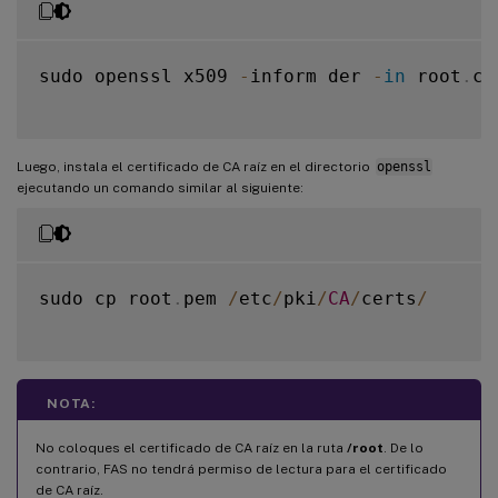
sudo openssl x509 
-
inform der 
-
in
 root
.
ce
Luego, instala el certificado de CA raíz en el directorio
openssl
ejecutando un comando similar al siguiente:
sudo cp root
.
pem 
/
etc
/
pki
/
CA
/
certs
/
NOTA:
No coloques el certificado de CA raíz en la ruta
/root
. De lo
contrario, FAS no tendrá permiso de lectura para el certificado
de CA raíz.