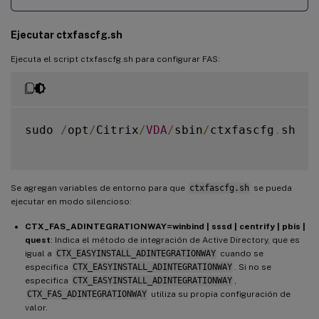
Ejecutar ctxfascfg.sh
Ejecuta el script ctxfascfg.sh para configurar FAS:
sudo 
/
opt
/
Citrix
/
VDA
/
sbin
/
ctxfascfg
.
sh

Se agregan variables de entorno para que
ctxfascfg.sh
se pueda
ejecutar en modo silencioso:
CTX_FAS_ADINTEGRATIONWAY=winbind | sssd | centrify | pbis |
quest
: Indica el método de integración de Active Directory, que es
igual a
CTX_EASYINSTALL_ADINTEGRATIONWAY
cuando se
especifica
CTX_EASYINSTALL_ADINTEGRATIONWAY
. Si no se
especifica
CTX_EASYINSTALL_ADINTEGRATIONWAY
,
CTX_FAS_ADINTEGRATIONWAY
utiliza su propia configuración de
valor.