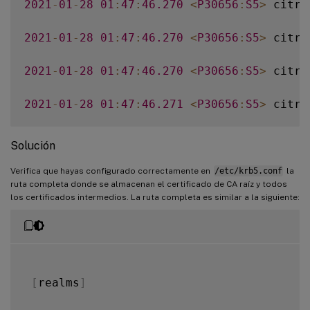
2021
-
01
-
28
01
:
47
:
46.270
<
P30656
:
S5
>
 citri
2021
-
01
-
28
01
:
47
:
46.270
<
P30656
:
S5
>
 citri
2021
-
01
-
28
01
:
47
:
46.270
<
P30656
:
S5
>
 citri
2021
-
01
-
28
01
:
47
:
46.271
<
P30656
:
S5
>
 citri
2021
-
01
-
28
01
:
47
:
46.271
<
P30656
:
S5
>
 citri
Solución
2021
-
01
-
28
01
:
47
:
46.271
<
P30656
:
S5
>
 citri
Verifica que hayas configurado correctamente en
/etc/krb5.conf
la
ruta completa donde se almacenan el certificado de CA raíz y todos
los certificados intermedios. La ruta completa es similar a la siguiente:
2021
-
01
-
28
01
:
47
:
46.271
<
P30656
:
S5
>
 citri
2021
-
01
-
28
01
:
47
:
48.060
<
P30656
:
S5
>
 citri
[
realms
]