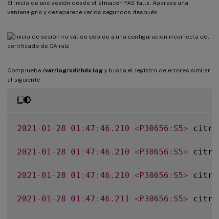
El inicio de una sesión desde el almacén FAS falla. Aparece una
ventana gris y desaparece varios segundos después.
Comprueba
/var/log/xdl/hdx.log
y busca el registro de errores similar
al siguiente:
2021
-
01
-
28
01
:
47
:
46.210
<
P30656
:
S5
>
 citri
2021
-
01
-
28
01
:
47
:
46.210
<
P30656
:
S5
>
 citri
2021
-
01
-
28
01
:
47
:
46.210
<
P30656
:
S5
>
 citri
2021
-
01
-
28
01
:
47
:
46.211
<
P30656
:
S5
>
 citri