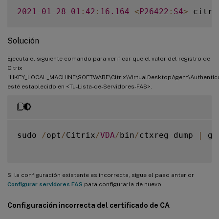
2021
-
01
-
28
01
:
42
:
16.164
<
P26422
:
S4
>
 citri
Solución
Ejecuta el siguiente comando para verificar que el valor del registro de
Citrix
“HKEY_LOCAL_MACHINE\SOFTWARE\Citrix\VirtualDesktopAgent\Authenticat
esté establecido en <Tu-Lista-de-Servidores-FAS>.
sudo 
/
opt
/
Citrix
/
VDA
/
bin
/
ctxreg dump 
|
 gr
Si la configuración existente es incorrecta, sigue el paso anterior
Configurar servidores FAS
para configurarla de nuevo.
Configuración incorrecta del certificado de CA