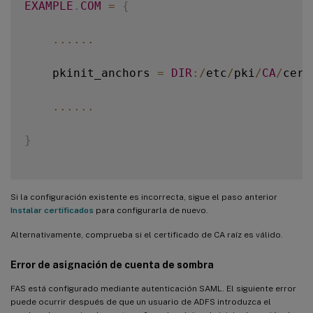
EXAMPLE
.
COM
=
{
...
...
    pkinit_anchors 
=
DIR
:
/
etc
/
pki
/
CA
/
cert
...
...
}
Si la configuración existente es incorrecta, sigue el paso anterior
Instalar certificados
para configurarla de nuevo.
Alternativamente, comprueba si el certificado de CA raíz es válido.
Error de asignación de cuenta de sombra
FAS está configurado mediante autenticación SAML. El siguiente error
puede ocurrir después de que un usuario de ADFS introduzca el