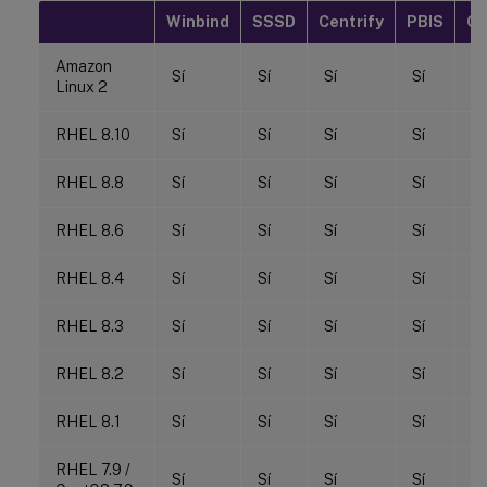
Winbind
SSSD
Centrify
PBIS
Qu
Amazon
Sí
Sí
Sí
Sí
N
Linux 2
RHEL 8.10
Sí
Sí
Sí
Sí
Sí
RHEL 8.8
Sí
Sí
Sí
Sí
Sí
RHEL 8.6
Sí
Sí
Sí
Sí
Sí
RHEL 8.4
Sí
Sí
Sí
Sí
Sí
RHEL 8.3
Sí
Sí
Sí
Sí
Sí
RHEL 8.2
Sí
Sí
Sí
Sí
Sí
RHEL 8.1
Sí
Sí
Sí
Sí
Sí
RHEL 7.9 /
Sí
Sí
Sí
Sí
Sí