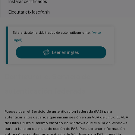
Instalar certificados
Ejecutar ctxfascfg.sh
Limitación
Solución de problemas
Este artículo ha sido traducido automáticamente.
(Aviso
legal)
Error de configuración del servidor FAS
Configuración incorrecta del certificado de CA
Leer en inglés
Error de asignación de cuenta de sombra
ADFS no configurado
Configurar el Servicio de
Información relacionada
autenticación federada
Problema conocido
Solución alternativa
Puedes usar el Servicio de autenticación federada (FAS) para
autenticar a los usuarios que inician sesión en un VDA de Linux. El VDA
de Linux utiliza el mismo entorno de Windows que el VDA de Windows
para la función de inicio de sesión de FAS. Para obtener información
sobre cómo configurar el entorno de Windows para FAS, consulta