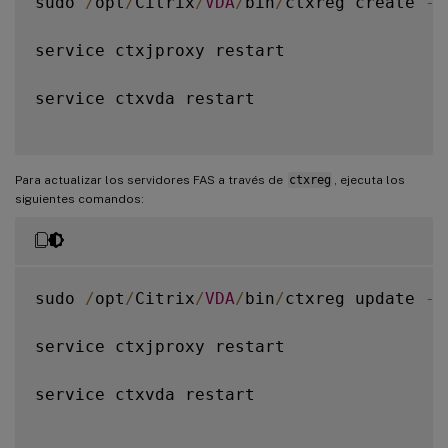
sudo 
/
opt
/
Citrix
/
VDA
/
bin
/
ctxreg create 
-
k
service ctxjproxy restart

service ctxvda restart

Para actualizar los servidores FAS a través de
ctxreg
, ejecuta los
siguientes comandos:
sudo 
/
opt
/
Citrix
/
VDA
/
bin
/
ctxreg update 
-
k
service ctxjproxy restart

service ctxvda restart
