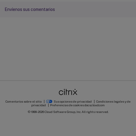
Envíenos sus comentarios
Comentarios sobre el sitio
Sus opciones de privacidad
Condiciones legales y de
privacidad
Preferencias de cookies
docs.cloud.com
© 1999-
2026
Cloud Software Group, Inc. All rights reserved.