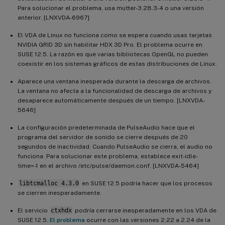
Para solucionar el problema, usa mutter-3.28.3-4 o una versión
anterior. [LNXVDA-6967]
El VDA de Linux no funciona como se espera cuando usas tarjetas
NVIDIA GRID 3D sin habilitar HDX 3D Pro. El problema ocurre en
SUSE 12.5. La razón es que varias bibliotecas OpenGL no pueden
coexistir en los sistemas gráficos de estas distribuciones de Linux.
Aparece una ventana inesperada durante la descarga de archivos.
La ventana no afecta a la funcionalidad de descarga de archivos y
desaparece automáticamente después de un tiempo. [LNXVDA-
5646]
La configuración predeterminada de PulseAudio hace que el
programa del servidor de sonido se cierre después de 20
segundos de inactividad. Cuando PulseAudio se cierra, el audio no
funciona. Para solucionar este problema, establece exit-idle-
time=-1 en el archivo /etc/pulse/daemon.conf. [LNXVDA-5464]
libtcmalloc 4.3.0
en SUSE 12.5 podría hacer que los procesos
se cierren inesperadamente.
El servicio
ctxhdx
podría cerrarse inesperadamente en los VDA de
SUSE 12.5.
El problema
ocurre con las versiones 2.22 a 2.24 de la