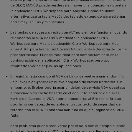
de BLOQ MAYÚS puede perderse al mover una conexión existente a
la aplicación Citrix Workspace para Android. Como solución
alternativa, usa la tecla Mayús del teclado extendido para alternar
entre mayúsculas y minúsculas.
Las teclas de acceso directo con ALT no siempre funcionan cuando
te conectas al VDA de Linux mediante la aplicación Citrix
Workspace para Mac. La aplicación Citrix Workspace para Mac
envía AltGr para las teclas Opción/Alt izquierda y derecha de forma
predeterminada. Puedes modificar este comportamiento en la
configuración de la aplicación Citrix Workspace, pero los
resultados varían según las aplicaciones.
El registro falla cuando el VDA de Linux se vuelve a unir al dominio.
La nueva unión genera un nuevo conjunto de claves Kerberos. Sin
embargo, el Broker podría usar un ticket de servicio VDA obsoleto
almacenado en caché basado en el conjunto anterior de claves
Kerberos. Cuando el VDA intenta conectarse al Broker, el Broker
podría no ser capaz de establecer un contexto de seguridad de
retorno con el VDA. El síntoma habitual es que el registro del VDA
falla.
Este problema puede resolverse por sí solo con el tiempo cuando
el ticket de servicio del VDA caduca y se renueva. Pero como los