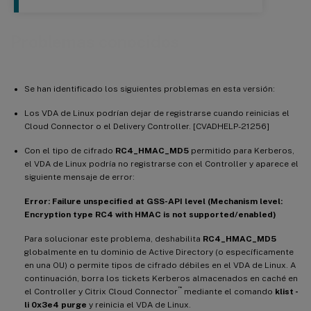
Problemas conocidos
Se han identificado los siguientes problemas en esta versión:
Los VDA de Linux podrían dejar de registrarse cuando reinicias el
Cloud Connector o el Delivery Controller. [CVADHELP-21256]
Con el tipo de cifrado
RC4_HMAC_MD5
permitido para Kerberos,
el VDA de Linux podría no registrarse con el Controller y aparece el
siguiente mensaje de error:
Error: Failure unspecified at GSS-API level (Mechanism level:
Encryption type RC4 with HMAC is not supported/enabled)
Para solucionar este problema, deshabilita
RC4_HMAC_MD5
globalmente en tu dominio de Active Directory (o específicamente
en una OU) o permite tipos de cifrado débiles en el VDA de Linux. A
continuación, borra los tickets Kerberos almacenados en caché en
™
el Controller y Citrix Cloud Connector
mediante el comando
klist -
li 0x3e4 purge
y reinicia el VDA de Linux.