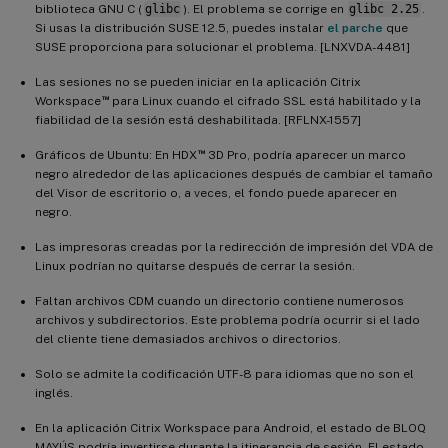
biblioteca GNU C (
glibc
). El problema se corrige en
glibc 2.25
.
Si usas la distribución SUSE 12.5, puedes instalar
el parche
que
SUSE proporciona para solucionar el problema. [LNXVDA-4481]
Las sesiones no se pueden iniciar en la aplicación Citrix
™
Workspace
para Linux cuando el cifrado SSL está habilitado y la
fiabilidad de la sesión está deshabilitada. [RFLNX-1557]
™
Gráficos de Ubuntu: En HDX
3D Pro, podría aparecer un marco
negro alrededor de las aplicaciones después de cambiar el tamaño
del Visor de escritorio o, a veces, el fondo puede aparecer en
negro.
Las impresoras creadas por la redirección de impresión del VDA de
Linux podrían no quitarse después de cerrar la sesión.
Faltan archivos CDM cuando un directorio contiene numerosos
archivos y subdirectorios. Este problema podría ocurrir si el lado
del cliente tiene demasiados archivos o directorios.
Solo se admite la codificación UTF-8 para idiomas que no son el
inglés.
En la aplicación Citrix Workspace para Android, el estado de BLOQ
MAYÚS podría invertirse durante la itinerancia de sesión. El estado