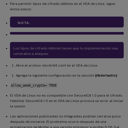
Para permitir tipos de cifrado débiles en el VDA de Linux, sigue
estos pasos:
NOTA:
Los tipos de cifrado débiles hacen que tu implementación sea
vulnerable a ataques.
Abre el archivo /etc/krb5.conf en el VDA de Linux.
Agrega la siguiente configuración en la sección
[libdefaults]
:
allow_weak_crypto= TRUE
El VDA de Linux no es compatible con SecureICA 1.0 para el cifrado.
Habilitar SecureICA 1.0 en el VDA de Linux provoca un error al iniciar
la sesión.
Las aplicaciones publicadas no integradas podrían cerrarse poco
después de iniciarse. El problema ocurre después de una
actualización de Mutter a una versión posterior a mutter-3.28.3-4.