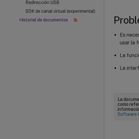
Redirección USB
SDK de canal virtual (experimental)
Probl
Historial de documentos
Es neces
usar la 
La funci
La inter
La documen
como refer
informació
Software 