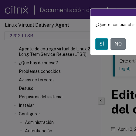
Documentación de productos
Linux Virtual Delivery Agent
¿Quiere cambiar al si
Este contenid
2203 LTSR
Agente 
SÍ
NO
Agente de entrega virtual de Linux 2203
Long Term Service Release (LTSR)
Este art
¿Qué hay de nuevo?
legal)
Problemas conocidos
Avisos de terceros
Desuso
Edit
Requisitos del sistema
<
del 
Instalar
Configurar
Administración
April 10,
Autenticación