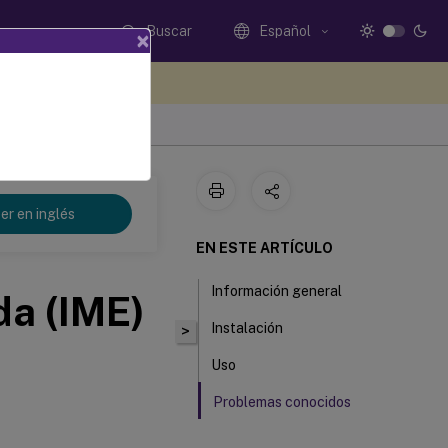
Buscar
Español
×
e sus comentarios aquí
er en inglés
EN ESTE ARTÍCULO
Información general
da (IME)
Instalación
>
Uso
Problemas conocidos