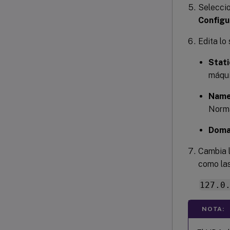
Selecci
Configu
Edita lo
Stat
máqui
Name
Norma
Domai
Cambia l
como las
127.0
NOTA: