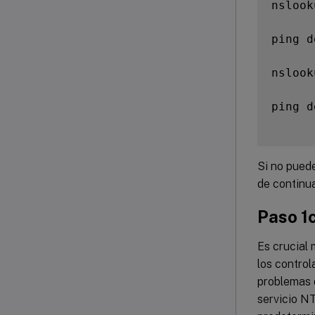
nslook
ping d
nslook
ping d
Si no puede
de continua
Paso 1c
Es crucial 
los contro
problemas d
servicio N