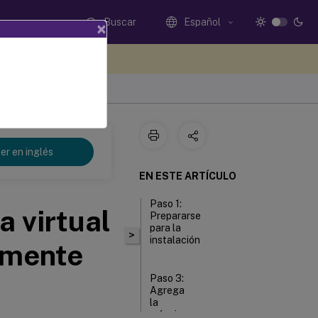
Buscar
Español
×
e sus comentarios aquí
er en inglés
EN ESTE ARTÍCULO
Paso 1:
a virtual
Prepararse
para la
>
instalación
lmente
Paso 3:
Agrega
la
máquina