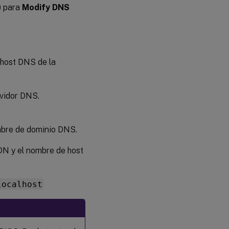
grupo de
) para
Modify DNS
entrega
en Citrix
Virtual
™
Apps
o
Citrix
Virtual
 host DNS de la
Desktops
rvidor DNS.
mbre de dominio DNS.
DN y el nombre de host
localhost