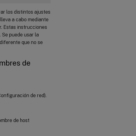
XDPing
r los distintos ajustes
Paso
e lleva a cabo mediante
10:
 Estas instrucciones
Ejecuta
el VDA
. Se puede usar la
de
diferente que no se
Linux
Paso 11:
ombres de
Crea el
catálogo
de
máquinas
en Citrix
Virtual
onfiguración de red).
Apps o
Citrix
Virtual
Desktops
™
ombre de host
Paso 12:
Crea el