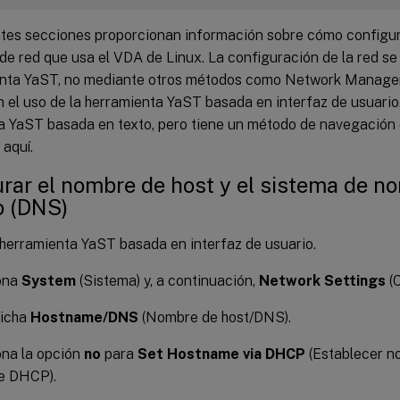
ntes secciones proporcionan información sobre cómo configura
 de red que usa el VDA de Linux. La configuración de la red s
enta YaST, no mediante otros métodos como Network Manager.
 el uso de la herramienta YaST basada en interfaz de usuario
a YaST basada en texto, pero tiene un método de navegación 
aquí.
rar el nombre de host y el sistema de n
o (DNS)
a herramienta YaST basada en interfaz de usuario.
ona
System
(Sistema) y, a continuación,
Network Settings
(C
ficha
Hostname/DNS
(Nombre de host/DNS).
ona la opción
no
para
Set Hostname via DHCP
(Establecer n
e DHCP).