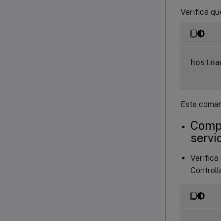
Verifica q
hostna
Este coman
Compr
servi
Verifica
Controll