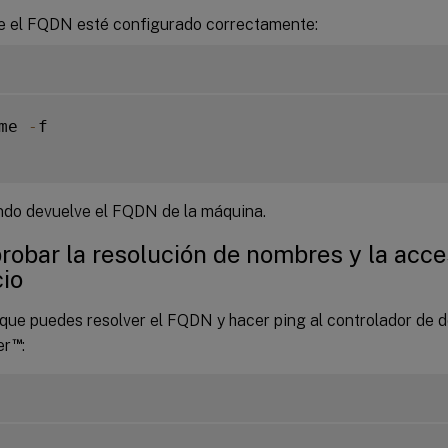
ue el FQDN esté configurado correctamente:
me 
-
f

do devuelve el FQDN de la máquina.
obar la resolución de nombres y la acces
cio
 que puedes resolver el FQDN y hacer ping al controlador de d
™
er
: