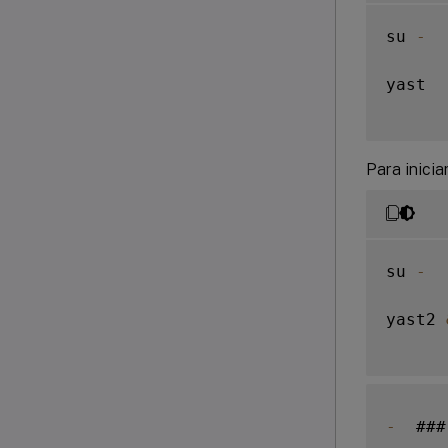
su 
-
yast

Para inicia
su 
-
yast2 
-
  ###