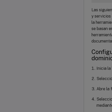
Las siguie
y servicios
la herrami
se basan en
herramient
documenta 
Configu
domini
Inicia l
Selecci
Abre la 
Selecci
mediant