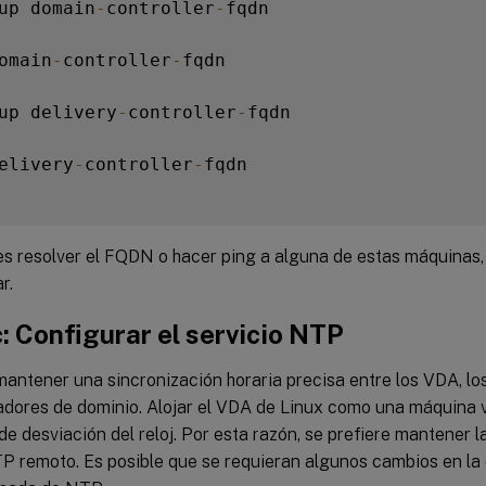
up domain
-
controller
-
fqdn

omain
-
controller
-
fqdn

up delivery
-
controller
-
fqdn

elivery
-
controller
-
fqdn

s resolver el FQDN o hacer ping a alguna de estas máquinas, 
r.
: Configurar el servicio NTP
mantener una sincronización horaria precisa entre los VDA, los
ladores de dominio. Alojar el VDA de Linux como una máquina 
e desviación del reloj. Por esta razón, se prefiere mantener 
TP remoto. Es posible que se requieran algunos cambios en la