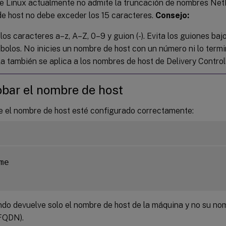
e Linux actualmente no admite la truncación de nombres NetBI
e host no debe exceder los 15 caracteres.
Consejo:
los caracteres a–z, A–Z, 0–9 y guion (-). Evita los guiones bajo
mbolos. No inicies un nombre de host con un número ni lo term
a también se aplica a los nombres de host de Delivery Controll
bar el nombre de host
ue el nombre de host esté configurado correctamente:
me

do devuelve solo el nombre de host de la máquina y no su no
FQDN).