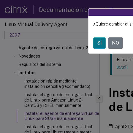
Documentación de productos
Linux Virtual Delivery Agent
¿Quiere cambiar al si
Este contenid
2207
Agente 
SÍ
NO
Agente de entrega virtual de Linux 2207
Novedades
Este art
Requisitos del sistema
legal)
Instalar
Instalación rápida mediante
instalación sencilla (recomendado)
Inst
Instalar el agente de entrega virtual
<
de Linux para Amazon Linux 2,
de 
CentOS y RHEL manualmente
Instalar el agente de entrega virtual de
Linux para SUSE manualmente
April 21,
Instalar el agente de entrega virtual
de Linux para Ubuntu manualmente