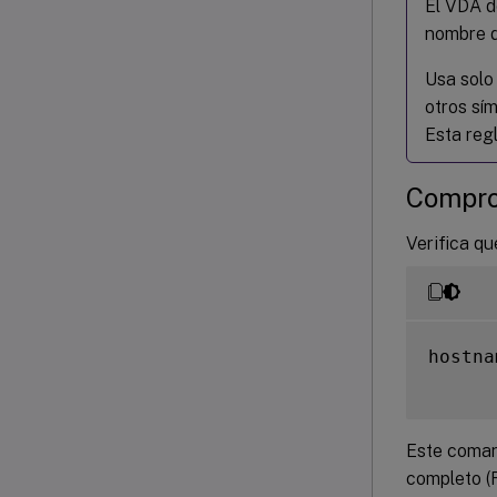
El VDA d
nombre d
Usa solo 
otros sí
Esta regl
Compro
Verifica q
hostna
Este coman
completo (