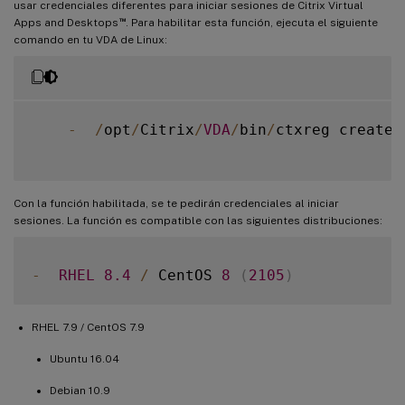
usar credenciales diferentes para iniciar sesiones de Citrix Virtual
™
Apps and Desktops
. Para habilitar esta función, ejecuta el siguiente
comando en tu VDA de Linux:
-
/
opt
/
Citrix
/
VDA
/
bin
/
ctxreg create 
Con la función habilitada, se te pedirán credenciales al iniciar
sesiones. La función es compatible con las siguientes distribuciones:
-
RHEL
8.4
/
 CentOS 
8
(
2105
)
RHEL 7.9 / CentOS 7.9
Ubuntu 16.04
Debian 10.9