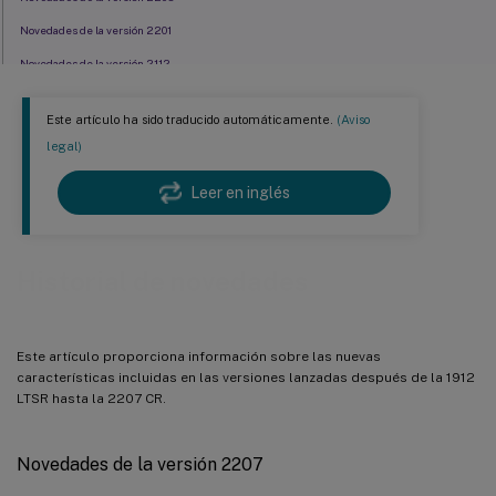
Novedades de la versión 2201
Novedades de la versión 2112
Novedades de la versión 2110
Este artículo ha sido traducido automáticamente.
(Aviso
Novedades de la versión 2109
legal)
Novedades de la versión 2107
Leer en inglés
Novedades de la versión 2106
Novedades de la versión 2104
Novedades de la versión 2103
Historial de novedades
Novedades de la versión 2012
Novedades de la versión 2009
Este artículo proporciona información sobre las nuevas
¿Qué novedades hay en 2006?
características incluidas en las versiones lanzadas después de la 1912
¿Qué novedades hay en 2003?
LTSR hasta la 2207 CR.
Novedades de la versión 2207