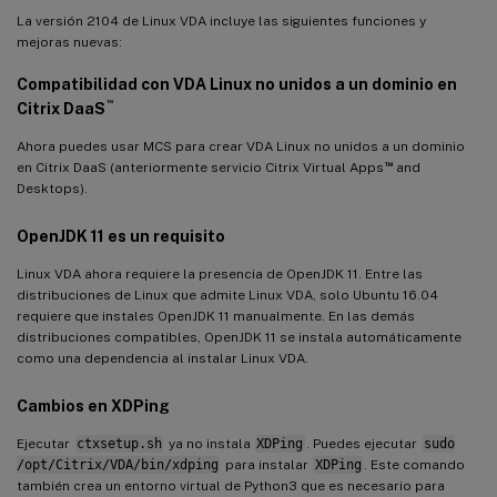
La versión 2104 de Linux VDA incluye las siguientes funciones y
mejoras nuevas:
Compatibilidad con VDA Linux no unidos a un dominio en
™
Citrix DaaS
Ahora puedes usar MCS para crear VDA Linux no unidos a un dominio
™
en Citrix DaaS (anteriormente servicio Citrix Virtual Apps
and
Desktops).
OpenJDK 11 es un requisito
Linux VDA ahora requiere la presencia de OpenJDK 11. Entre las
distribuciones de Linux que admite Linux VDA, solo Ubuntu 16.04
requiere que instales OpenJDK 11 manualmente. En las demás
distribuciones compatibles, OpenJDK 11 se instala automáticamente
como una dependencia al instalar Linux VDA.
Cambios en XDPing
Ejecutar
ctxsetup.sh
ya no instala
XDPing
. Puedes ejecutar
sudo
/opt/Citrix/VDA/bin/xdping
para instalar
XDPing
. Este comando
también crea un entorno virtual de Python3 que es necesario para