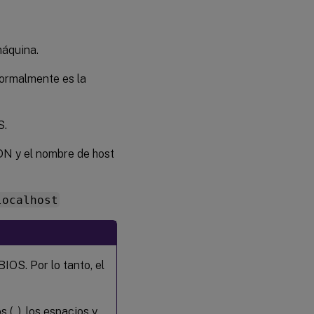
en Citrix
Virtual
™
Apps
o
Citrix
máquina.
Virtual
Desktops
Normalmente es la
S.
DN y el nombre de host
localhost
OS. Por lo tanto, el
s (_), los espacios y