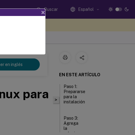
Buscar
Español
×
e sus comentarios aquí
er en inglés
EN ESTE ARTÍCULO
Paso 1:
inux para
Prepararse
para la
>
instalación
Paso 3:
Agrega
la
máquina