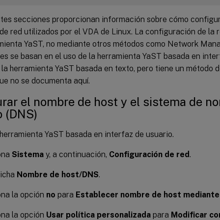
ntes secciones proporcionan información sobre cómo configura
 de red utilizados por el VDA de Linux. La configuración de la r
amienta YaST, no mediante otros métodos como Network Mana
es se basan en el uso de la herramienta YaST basada en inter
 la herramienta YaST basada en texto, pero tiene un método 
que no se documenta aquí.
rar el nombre de host y el sistema de n
o (DNS)
a herramienta YaST basada en interfaz de usuario.
ona
Sistema
y, a continuación,
Configuración de red
.
ficha
Nombre de host/DNS
.
ona la opción
no
para
Establecer nombre de host mediant
ona la opción
Usar política personalizada
para
Modificar co