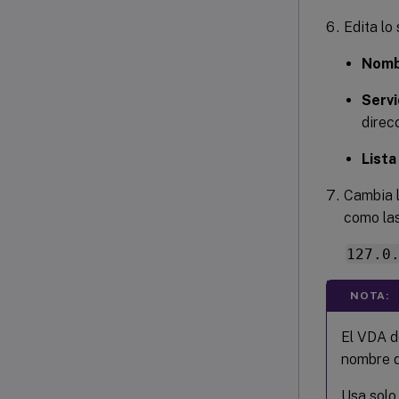
Edita lo
Nomb
Serv
direc
Lista
Cambia l
como las
127.0
NOTA:
El VDA d
nombre d
Usa solo 