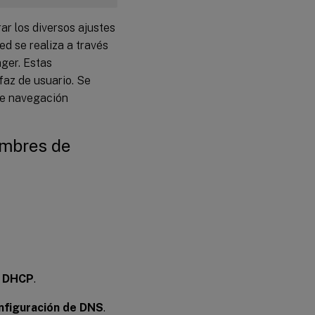
XDPing
r los diversos ajustes
Paso
ed se realiza a través
10:
ger. Estas
Ejecuta
el Linux
faz de usuario. Se
VDA
de navegación
Paso 11:
Crear el
catálogo
ombres de
de
máquinas
en Citrix
Virtual
Apps o
Citrix
Virtual
Desktops
™
Paso 12:
e DHCP
.
Crear el
grupo de
nfiguración de DNS
.
entrega