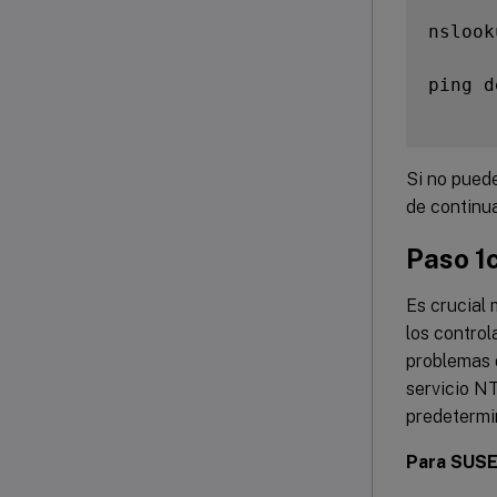
nslook
ping d
Si no puede
de continua
Paso 1c
Es crucial 
los contro
problemas d
servicio N
predetermi
Para SUSE