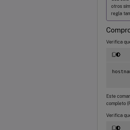
otros sí
regla tam
Compro
Verifica q
hostna
Este coman
completo (
Verifica q