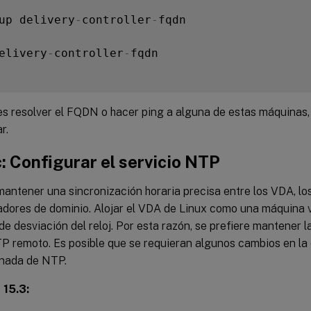
up delivery
-
controller
-
fqdn

elivery
-
controller
-
fqdn

s resolver el FQDN o hacer ping a alguna de estas máquinas, 
r.
: Configurar el servicio NTP
mantener una sincronización horaria precisa entre los VDA, los
ladores de dominio. Alojar el VDA de Linux como una máquina 
e desviación del reloj. Por esta razón, se prefiere mantener 
TP remoto. Es posible que se requieran algunos cambios en la
nada de NTP.
 15.3: