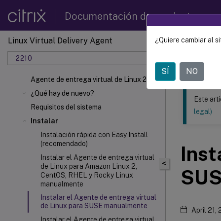
Documentación de productos
Linux Virtual Delivery Agent
¿Quiere cambiar al si
Este contenid
2210
Agente 
SÍ
NO
Agente de entrega virtual de Linux 2210
¿Qué hay de nuevo?
Este art
Requisitos del sistema
legal)
Instalar
Instalación rápida con Easy Install
(recomendado)
Inst
Instalar el Agente de entrega virtual
<
de Linux para Amazon Linux 2,
SUS
CentOS, RHEL y Rocky Linux
manualmente
Instalar el Agente de entrega virtual
de Linux para SUSE manualmente
April 21,
Instalar el Agente de entrega virtual