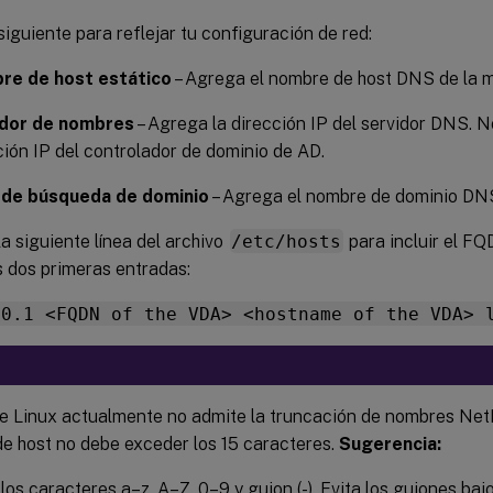
 siguiente para reflejar tu configuración de red:
re de host estático
– Agrega el nombre de host DNS de la 
idor de nombres
– Agrega la dirección IP del servidor DNS. 
ción IP del controlador de dominio de AD.
 de búsqueda de dominio
– Agrega el nombre de dominio DN
a siguiente línea del archivo
/etc/hosts
para incluir el FQ
 dos primeras entradas:
.0.1 <FQDN of the VDA> <hostname of the VDA> 
e Linux actualmente no admite la truncación de nombres NetBI
e host no debe exceder los 15 caracteres.
Sugerencia:
los caracteres a–z, A–Z, 0–9 y guion (-). Evita los guiones bajo