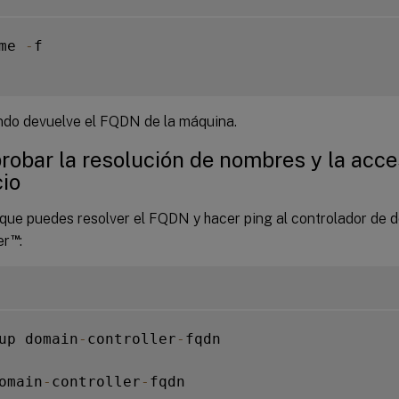
me 
-
f

do devuelve el FQDN de la máquina.
obar la resolución de nombres y la acces
cio
 que puedes resolver el FQDN y hacer ping al controlador de d
™
er
:
up domain
-
controller
-
fqdn

omain
-
controller
-
fqdn
