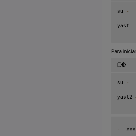
su 
-
yast

Para inicia
su 
-
yast2 
-
  ###