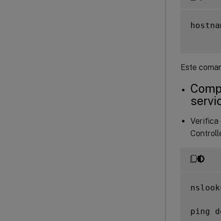
hostna
Este coman
Compr
servi
Verifica
Controll
nslook
ping d