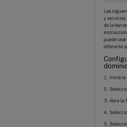
Las siguie
y servicios
de la herr
instruccion
puede usar
diferente 
Configu
domini
Inicia l
Selecci
Abre la 
Selecci
Selecci