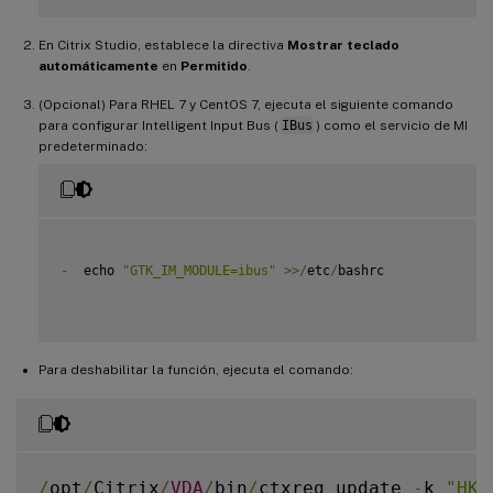
En Citrix Studio, establece la directiva
Mostrar teclado
automáticamente
en
Permitido
.
(Opcional) Para RHEL 7 y CentOS 7, ejecuta el siguiente comando
para configurar Intelligent Input Bus (
IBus
) como el servicio de MI
predeterminado:
-
  echo 
"GTK_IM_MODULE=ibus"
>>
/
etc
/
bashrc

Para deshabilitar la función, ejecuta el comando:
/
opt
/
Citrix
/
VDA
/
bin
/
ctxreg update 
-
k 
"HKL