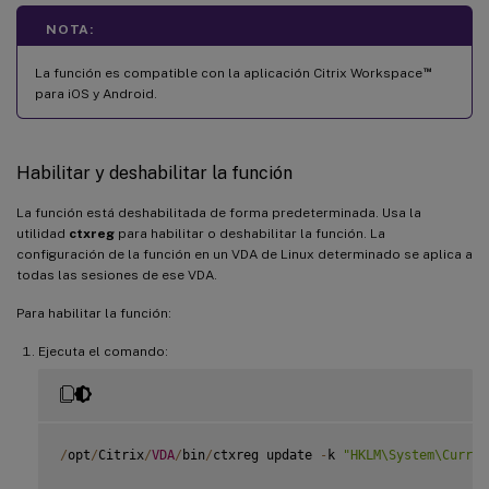
NOTA:
™
La función es compatible con la aplicación Citrix Workspace
para iOS y Android.
Habilitar y deshabilitar la función
La función está deshabilitada de forma predeterminada. Usa la
utilidad
ctxreg
para habilitar o deshabilitar la función. La
configuración de la función en un VDA de Linux determinado se aplica a
todas las sesiones de ese VDA.
Para habilitar la función:
Ejecuta el comando:
/
opt
/
Citrix
/
VDA
/
bin
/
ctxreg update 
-
k 
"HKLM\System\Curren