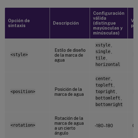
Configuración
válida
Opción de
Val
Descripción
(distingue
sintaxis
pr
mayúsculas y
minúsculas)
xstyle
,
Estilo de diseño
single
,
<style>
x
de la marca de
tile
,
agua
horizontal
center
,
topleft
,
Posición de la
<position>
topright
,
c
marca de agua
bottomleft
,
bottomright
Rotación de la
marca de agua
<rotation>
-180–180
0
a un cierto
ángulo