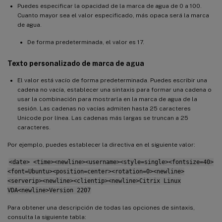
Puedes especificar la opacidad de la marca de agua de 0 a 100.
Cuanto mayor sea el valor especificado, más opaca será la marca
de agua.
De forma predeterminada, el valor es 17.
Texto personalizado de marca de agua
El valor está vacío de forma predeterminada. Puedes escribir una
cadena no vacía, establecer una sintaxis para formar una cadena o
usar la combinación para mostrarla en la marca de agua de la
sesión. Las cadenas no vacías admiten hasta 25 caracteres
Unicode por línea. Las cadenas más largas se truncan a 25
caracteres.
Por ejemplo, puedes establecer la directiva en el siguiente valor:
<date> <time><newline><username><style=single><fontsize=40>
<font=Ubuntu><position=center><rotation=0><newline>
<serverip><newline><clientip><newline>Citrix Linux
VDA<newline>Version 2207
Para obtener una descripción de todas las opciones de sintaxis,
consulta la siguiente tabla: