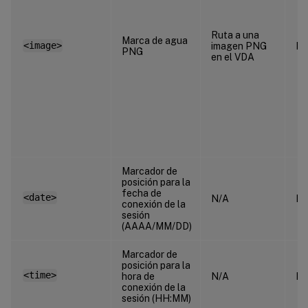
Ruta a una
Marca de agua
<image>
imagen PNG
N/
PNG
en el VDA
Marcador de
posición para la
fecha de
<date>
N/A
N/
conexión de la
sesión
(AAAA/MM/DD)
Marcador de
posición para la
<time>
hora de
N/A
N/
conexión de la
sesión (HH:MM)