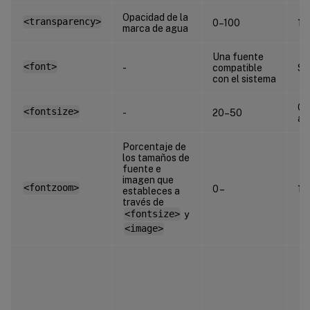
Opacidad de la
<transparency>
0–100
17
marca de agua
Una fuente
<font>
-
compatible
Sa
con el sistema
0 
<fontsize>
-
20–50
au
Porcentaje de
los tamaños de
fuente e
imagen que
<fontzoom>
0 –
10
estableces a
través de
<fontsize>
y
<image>