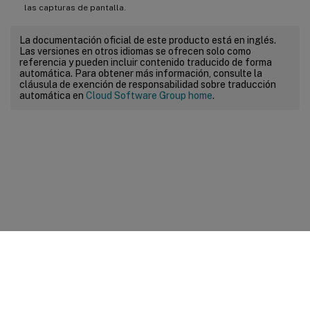
las capturas de pantalla.
La documentación oficial de este producto está en inglés.
Las versiones en otros idiomas se ofrecen solo como
referencia y pueden incluir contenido traducido de forma
automática. Para obtener más información, consulte la
cláusula de exención de responsabilidad sobre traducción
automática en
Cloud Software Group home
.