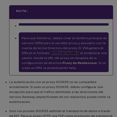
NOTA:
Para usar Kerberos, debes crear el nombre principal de
servicio (SPN) para el servidor proxy y asociarlo con la
cuenta de Active Directory del proxy. El VDA genera el
SPN en el formato
HTTP/<proxyURL>
al establecer una
sesión, donde la URL del proxy se recupera de la
configuración de directiva
Proxy de Rendezvous
. Si no
creas un SPN, la autenticación falla.
La autenticación con un proxy SOCKS5 no es compatible
actualmente. Si usas un proxy SOCKS5, debes configurar una
excepción para que el tráfico destinado a las direcciones del
servicio Gateway (especificadas en los requisitos) pueda omitir la
autenticación.
Solo los proxies SOCKS5 admiten el transporte de datos a través
de EDT. Para un proxy HTTP, usa TCP como protocolo de transporte