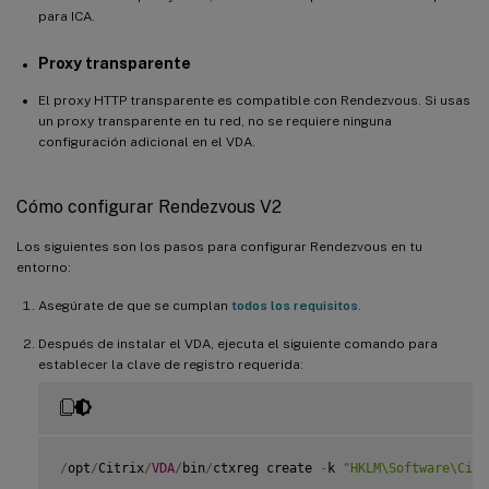
para ICA.
Proxy transparente
El proxy HTTP transparente es compatible con Rendezvous. Si usas
un proxy transparente en tu red, no se requiere ninguna
configuración adicional en el VDA.
Cómo configurar Rendezvous V2
Los siguientes son los pasos para configurar Rendezvous en tu
entorno:
Asegúrate de que se cumplan
todos los requisitos
.
Después de instalar el VDA, ejecuta el siguiente comando para
establecer la clave de registro requerida:
/
opt
/
Citrix
/
VDA
/
bin
/
ctxreg create 
-
k 
"HKLM\Software\Citr