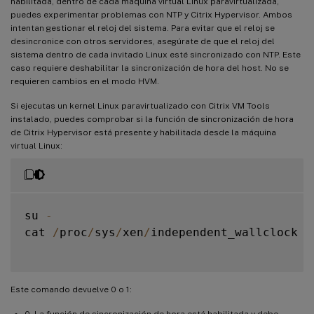
habilitada, dentro de cada máquina virtual Linux paravirtualizada,
puedes experimentar problemas con NTP y Citrix Hypervisor. Ambos
intentan gestionar el reloj del sistema. Para evitar que el reloj se
desincronice con otros servidores, asegúrate de que el reloj del
sistema dentro de cada invitado Linux esté sincronizado con NTP. Este
caso requiere deshabilitar la sincronización de hora del host. No se
requieren cambios en el modo HVM.
Si ejecutas un kernel Linux paravirtualizado con Citrix VM Tools
instalado, puedes comprobar si la función de sincronización de hora
de Citrix Hypervisor está presente y habilitada desde la máquina
virtual Linux:
su 
-
cat 
/
proc
/
sys
/
xen
/
independent_wallclock

Este comando devuelve 0 o 1:
0 - La función de sincronización de hora está habilitada y debe