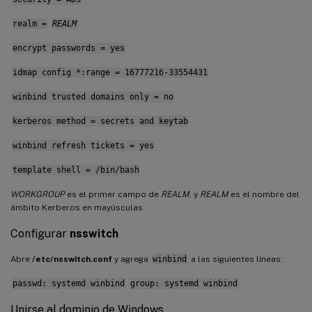
realm =
REALM
encrypt passwords = yes
idmap config *:range = 16777216-33554431
winbind trusted domains only = no
kerberos method = secrets and keytab
winbind refresh tickets = yes
template shell = /bin/bash
WORKGROUP
es el primer campo de
REALM
, y
REALM
es el nombre del
ámbito Kerberos en mayúsculas.
Configurar
nsswitch
Abre
/etc/nsswitch.conf
y agrega
winbind
a las siguientes líneas:
passwd: systemd winbind
group: systemd winbind
Unirse al dominio de Windows