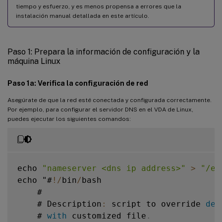
tiempo y esfuerzo, y es menos propensa a errores que la
Servicio de autenticación de Quest
instalación manual detallada en este artículo.
Centrify DirectControl
SSSD
Paso 1: Prepara la información de configuración y la
máquina Linux
PBIS
Paso 4: Instalar .NET Runtime 6.0
Paso 1a: Verifica la configuración de red
Paso 5: Descargar el paquete del VDA de Linux
Asegúrate de que la red esté conectada y configurada correctamente.
Paso 6: Instalar el VDA de Linux
Por ejemplo, para configurar el servidor DNS en el VDA de Linux,
puedes ejecutar los siguientes comandos:
Paso 6a: Instalar el VDA de Linux
Paso 6b: Actualizar el VDA de Linux (opcional)
Paso 7: Instalar los controladores NVIDIA GRID
echo 
"nameserver <dns ip address>"
>
"/et
Paso 8: Configurar el VDA de Linux
echo "#
!
/
bin
/
bash

Configuración guiada
    #

    # Description
:
 script to override 
def
Configuración automatizada
    # 
with
 customized file
.