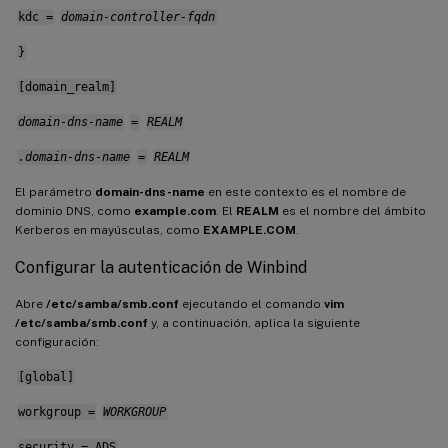
kdc =
domain-controller-fqdn
}
[domain_realm]
domain-dns-name
=
REALM
.domain-dns-name
=
REALM
El parámetro
domain-dns-name
en este contexto es el nombre de
dominio DNS, como
example.com
. El
REALM
es el nombre del ámbito
Kerberos en mayúsculas, como
EXAMPLE.COM
.
Configurar la autenticación de Winbind
Abre
/etc/samba/smb.conf
ejecutando el comando
vim
/etc/samba/smb.conf
y, a continuación, aplica la siguiente
configuración:
[global]
workgroup =
WORKGROUP
security = ADS