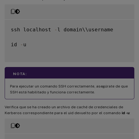
ssh localhost 
-
l domain\\username

id 
-
u

NOTA:
Para ejecutar un comando SSH correctamente, asegúrate de que
SSH está habilitado y funciona correctamente.
Verifica que se ha creado un archivo de caché de credenciales de
Kerberos correspondiente para el uid devuelto por el comando
id -u
: