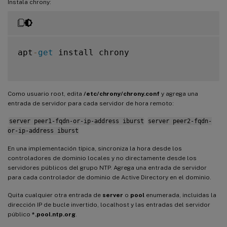
Instala chrony:
apt
-
get
 install chrony

Como usuario root, edita
/etc/chrony/chrony.conf
y agrega una
entrada de servidor para cada servidor de hora remoto:
server peer1-fqdn-or-ip-address iburst
server peer2-fqdn-
or-ip-address iburst
En una implementación típica, sincroniza la hora desde los
controladores de dominio locales y no directamente desde los
servidores públicos del grupo NTP. Agrega una entrada de servidor
para cada controlador de dominio de Active Directory en el dominio.
Quita cualquier otra entrada de
server
o
pool
enumerada, incluidas la
dirección IP de bucle invertido, localhost y las entradas del servidor
público
*.pool.ntp.org
.