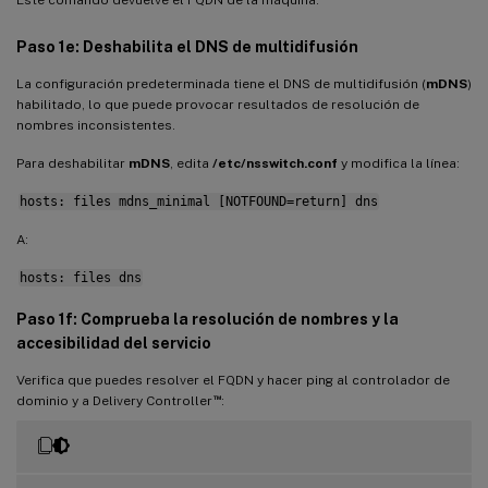
Paso 1e: Deshabilita el DNS de multidifusión
La configuración predeterminada tiene el DNS de multidifusión (
mDNS
)
habilitado, lo que puede provocar resultados de resolución de
nombres inconsistentes.
Para deshabilitar
mDNS
, edita
/etc/nsswitch.conf
y modifica la línea:
hosts: files mdns_minimal [NOTFOUND=return] dns
A:
hosts: files dns
Paso 1f: Comprueba la resolución de nombres y la
accesibilidad del servicio
Verifica que puedes resolver el FQDN y hacer ping al controlador de
™
dominio y a Delivery Controller
: