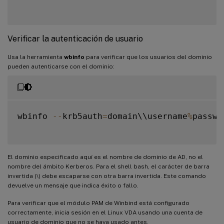
Verificar la autenticación de usuario
Usa la herramienta
wbinfo
para verificar que los usuarios del dominio
pueden autenticarse con el dominio:
wbinfo 
--
krb5auth
=
domain\\username
%
passwor
El dominio especificado aquí es el nombre de dominio de AD, no el
nombre del ámbito Kerberos. Para el shell bash, el carácter de barra
invertida (\) debe escaparse con otra barra invertida. Este comando
devuelve un mensaje que indica éxito o fallo.
Para verificar que el módulo PAM de Winbind está configurado
correctamente, inicia sesión en el Linux VDA usando una cuenta de
usuario de dominio que no se haya usado antes.