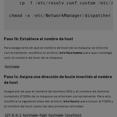
Quitar cambios de configuración
    cp 
-
f 
/
etc
/
resolv
.
conf
.
custom 
/
etc
/
re
Registros de configuración
chmod 
+
x 
/
etc
/
NetworkManager
/
dispatcher
.
d
Desinstalar el software de Linux VDA
Paso 9: Ejecuta XDPing
Paso 10: Ejecuta el Linux VDA
Paso 1b: Establece el nombre de host
Paso 11: Crear catálogos de máquinas
Para asegurarte de que el nombre de host de la máquina se informe
Paso 12: Crear grupos de entrega
correctamente, modifica el archivo
/etc/hostname
para que contenga
solo el nombre de host de la máquina.
hostname
Paso 1c: Asigna una dirección de bucle invertido al nombre
de host
Asegúrate de que el nombre de dominio DNS y el nombre de dominio
completo (FQDN) de la máquina se informen correctamente. Para ello,
modifica la siguiente línea del archivo
/etc/hosts
para incluir el FQDN y
el nombre de host como las dos primeras entradas:
127.0.0.1 hostname-fqdn hostname localhost