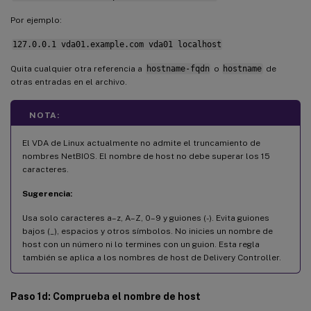
Por ejemplo:
127.0.0.1 vda01.example.com vda01 localhost
Quita cualquier otra referencia a
hostname-fqdn
o
hostname
de
otras entradas en el archivo.
NOTA:
El VDA de Linux actualmente no admite el truncamiento de
nombres NetBIOS. El nombre de host no debe superar los 15
caracteres.
Sugerencia:
Usa solo caracteres a–z, A–Z, 0–9 y guiones (-). Evita guiones
bajos (_), espacios y otros símbolos. No inicies un nombre de
host con un número ni lo termines con un guion. Esta regla
también se aplica a los nombres de host de Delivery Controller.
Paso 1d: Comprueba el nombre de host