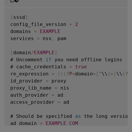
[
sssd
]
config_file_version 
=
2
domains 
=
EXAMPLE
services 
=
 nss
,
 pam

[
domain
/
EXAMPLE
]
# Uncomment 
if
 you need offline logins

# cache_credentials 
=
true
re_expression 
=
(
(
(
?
P
<
domain
>
[
^
\\
]
+
)
\\
(
?
P
id_provider 
=
 proxy

proxy_lib_name 
=
 nis

auth_provider 
=
 ad

access_provider 
=
 ad

# Should be specified 
as
 the long version
ad_domain 
=
EXAMPLE
.
COM