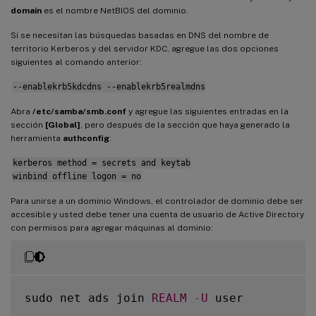
domain
es el nombre NetBIOS del dominio.
Si se necesitan las búsquedas basadas en DNS del nombre de
territorio Kerberos y del servidor KDC, agregue las dos opciones
siguientes al comando anterior:
--enablekrb5kdcdns --enablekrb5realmdns
Abra
/etc/samba/smb.conf
y agregue las siguientes entradas en la
sección
[Global]
, pero después de la sección que haya generado la
herramienta
authconfig
:
kerberos method = secrets and keytab
winbind offline logon = no
Para unirse a un dominio Windows, el controlador de dominio debe ser
accesible y usted debe tener una cuenta de usuario de Active Directory
con permisos para agregar máquinas al dominio:
sudo net ads join 
REALM
-
U
 user
