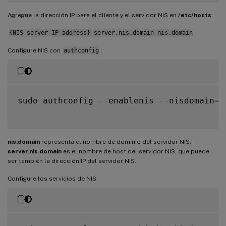
Agregue la dirección IP para el cliente y el servidor NIS en
/etc/hosts
:
{NIS server IP address} server.nis.domain nis.domain
Configure NIS con
authconfig
:
sudo authconfig 
--
enablenis 
--
nisdomain
=
n
nis.domain
representa el nombre de dominio del servidor NIS.
server.nis.domain
es el nombre de host del servidor NIS, que puede
ser también la dirección IP del servidor NIS.
Configure los servicios de NIS: