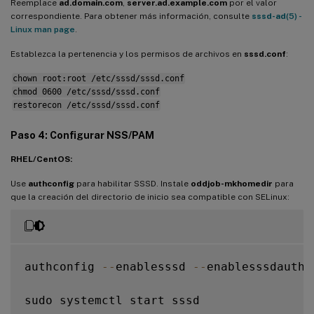
Reemplace
ad.domain.com
,
server.ad.example.com
por el valor
# Kerberos settings

correspondiente. Para obtener más información, consulte
sssd-ad
(5) -
krb5_ccachedir 
=
/
tmp

Linux man page
.
krb5_ccname_template 
=
FILE
:
%
d
/
krb5cc_
%
U
Establezca la pertenencia y los permisos de archivos en
sssd.conf
:
chown root:root /etc/sssd/sssd.conf
# Uncomment 
if
 service discovery is not wo
chmod 0600 /etc/sssd/sssd.conf
# ad_server 
=
 server
.
ad
.
example
.
com

restorecon /etc/sssd/sssd.conf
# Comment out 
if
 the users have the shell
Paso 4: Configurar NSS/PAM
default_shell 
=
/
bin
/
bash

RHEL/CentOS:
fallback_homedir 
=
/
home
/
%
d
/
%
u

Use
authconfig
para habilitar SSSD. Instale
oddjob-mkhomedir
para
# Uncomment and adjust 
if
 the 
default
 pri
que la creación del directorio de inicio sea compatible con SELinux:
# ldap_sasl_authid 
=
 host
/
client
.
ad
.
examp
authconfig 
--
enablesssd 
--
enablesssdauth 
sudo systemctl start sssd
