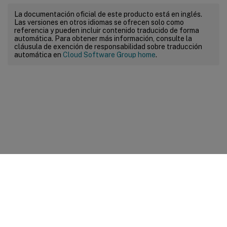
La documentación oficial de este producto está en inglés.
Las versiones en otros idiomas se ofrecen solo como
referencia y pueden incluir contenido traducido de forma
automática. Para obtener más información, consulte la
cláusula de exención de responsabilidad sobre traducción
automática en
Cloud Software Group home
.
Comentarios sobre el sitio
Sus opciones de privacidad
Condiciones legales y de