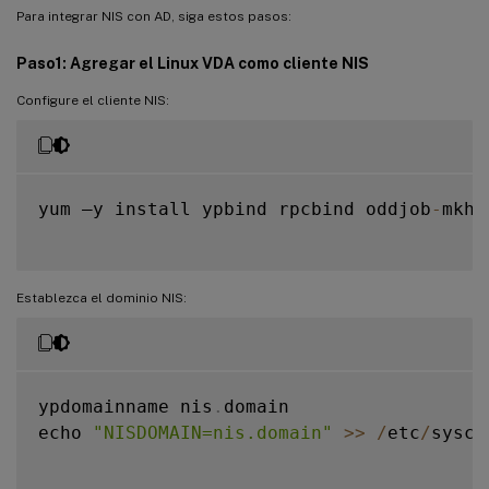
Para integrar NIS con AD, siga estos pasos:
Paso1: Agregar el Linux VDA como cliente NIS
Configure el cliente NIS:
yum –y install ypbind rpcbind oddjob
-
mkho
Establezca el dominio NIS:
ypdomainname nis
.
domain

echo 
"NISDOMAIN=nis.domain"
>>
/
etc
/
sysco