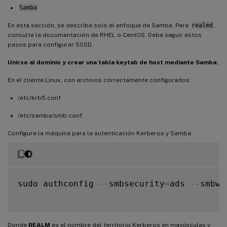
Samba
En esta sección, se describe solo el enfoque de Samba. Para
realmd
,
consulte la documentación de RHEL o CentOS. Debe seguir estos
pasos para configurar SSSD.
Unirse al dominio y crear una tabla keytab de host mediante Samba:
En el cliente Linux, con archivos correctamente configurados:
/etc/krb5.conf
/etc/samba/smb.conf:
Configure la máquina para la autenticación Kerberos y Samba:
sudo authconfig 
--
smbsecurity
=
ads 
--
smbwo
Donde
REALM
es el nombre del territorio Kerberos en mayúsculas y