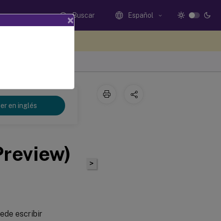
Buscar
Español
×
e sus comentarios aquí
er en inglés
Preview)
>
ede escribir