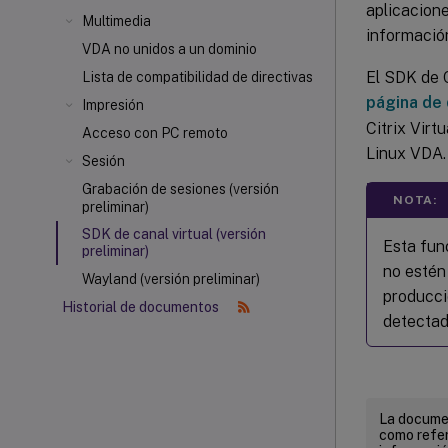
aplicacione
Multimedia
informació
VDA no unidos a un dominio
El SDK de C
Lista de compatibilidad de directivas
página de 
Impresión
Citrix Virt
Acceso con PC remoto
Linux VDA.
Sesión
Grabación de sesiones (versión
NOTA:
preliminar)
SDK de canal virtual (versión
Esta fun
preliminar)
no estén
Wayland (versión preliminar)
producció
Historial de documentos
detectad
La documen
como refer