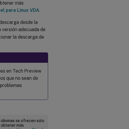
 obtener más
nel para Linux VDA
.
 descarga desde la
a versión adecuada de
ionar la descarga de
nes en Tech Preview
nos que no sean de
s problemas
 idiomas se ofrecen solo
a obtener más