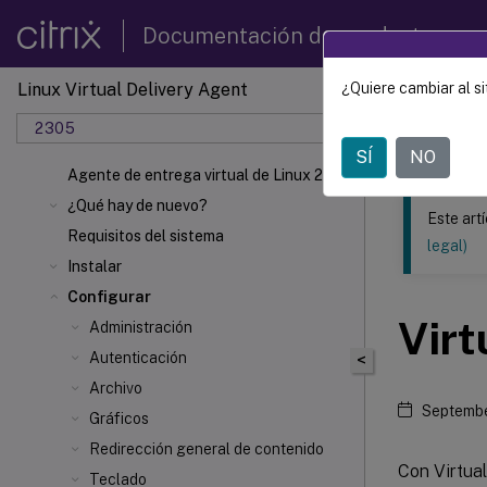
Documentación de productos
Linux Virtual Delivery Agent
¿Quiere cambiar al si
Este contenid
2305
Agente 
SÍ
NO
Agente de entrega virtual de Linux 2305
¿Qué hay de nuevo?
Este art
Requisitos del sistema
legal)
Instalar
Configurar
Virt
Administración
Autenticación
<
Archivo
Septembe
Gráficos
Redirección general de contenido
Con Virtua
Teclado