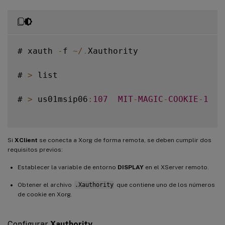
# xauth 
-
f 
~
/
.
Xauthority

# 
>
 list

# 
>
 us01msip06
:
107
MIT
-
MAGIC
-
COOKIE
-
1
  f
Si
XClient
se conecta a Xorg de forma remota, se deben cumplir dos
requisitos previos:
Establecer la variable de entorno
DISPLAY
en el XServer remoto.
Obtener el archivo
.Xauthority
que contiene uno de los números
de cookie en Xorg.
Configurar
Xauthority