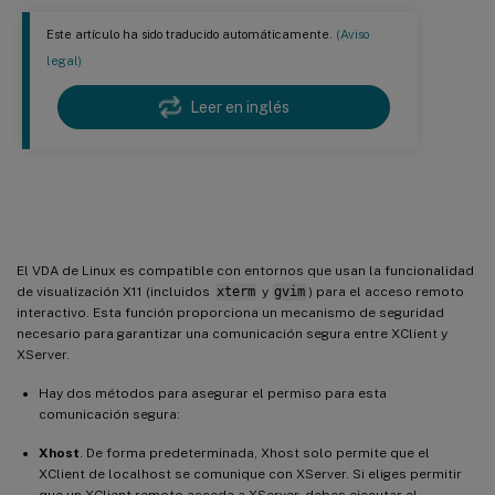
Este artículo ha sido traducido automáticamente.
(Aviso
legal)
Leer en inglés
Xauthority
El VDA de Linux es compatible con entornos que usan la funcionalidad
de visualización X11 (incluidos
xterm
y
gvim
) para el acceso remoto
interactivo. Esta función proporciona un mecanismo de seguridad
necesario para garantizar una comunicación segura entre XClient y
XServer.
Hay dos métodos para asegurar el permiso para esta
comunicación segura:
Xhost
. De forma predeterminada, Xhost solo permite que el
XClient de localhost se comunique con XServer. Si eliges permitir
que un XClient remoto acceda a XServer, debes ejecutar el