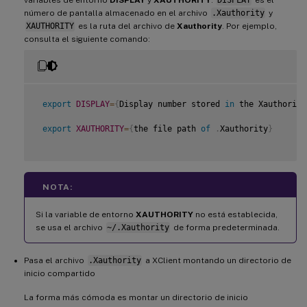
número de pantalla almacenado en el archivo
.Xauthority
y
XAUTHORITY
es la ruta del archivo de
Xauthority
. Por ejemplo,
consulta el siguiente comando:
export
DISPLAY
=
{
Display number stored 
in
 the Xauthority
export
XAUTHORITY
=
{
the file path 
of
.
Xauthority
}
NOTA:
Si la variable de entorno
XAUTHORITY
no está establecida,
se usa el archivo
~/.Xauthority
de forma predeterminada.
Pasa el archivo
.Xauthority
a XClient montando un directorio de
inicio compartido
La forma más cómoda es montar un directorio de inicio