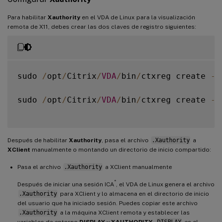
Para habilitar
Xauthority
en el VDA de Linux para la visualización
remota de X11, debes crear las dos claves de registro siguientes:
sudo 
/
opt
/
Citrix
/
VDA
/
bin
/
ctxreg create 
-
k
sudo 
/
opt
/
Citrix
/
VDA
/
bin
/
ctxreg create 
-
k
Después de habilitar
Xauthority
, pasa el archivo
.Xauthority
a
XClient
manualmente o montando un directorio de inicio compartido:
Pasa el archivo
.Xauthority
a XClient manualmente
®
Después de iniciar una sesión ICA
, el VDA de Linux genera el archivo
.Xauthority
para XClient y lo almacena en el directorio de inicio
del usuario que ha iniciado sesión. Puedes copiar este archivo
.Xauthority
a la máquina XClient remota y establecer las
variables de entorno
DISPLAY
y
XAUTHORITY
.
DISPLAY
es el