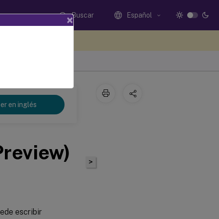
Buscar
Español
×
e sus comentarios aquí
er en inglés
Preview)
>
ede escribir