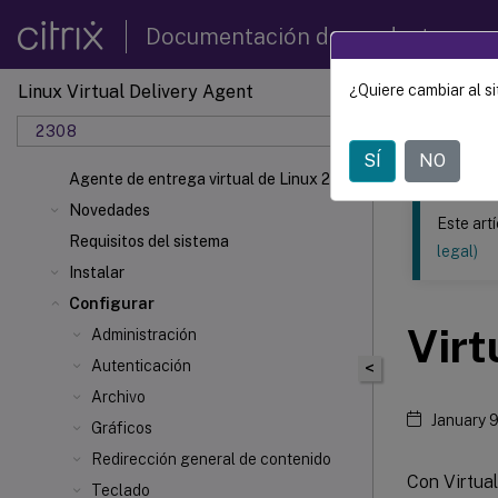
Documentación de productos
Linux Virtual Delivery Agent
¿Quiere cambiar al si
Este contenid
2308
Agente 
SÍ
NO
Agente de entrega virtual de Linux 2308
Novedades
Este art
Requisitos del sistema
legal)
Instalar
Configurar
Virt
Administración
Autenticación
<
Archivo
January 
Gráficos
Redirección general de contenido
Con Virtua
Teclado