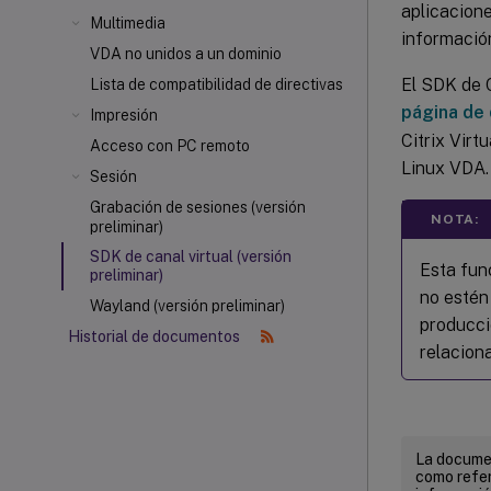
aplicacione
Multimedia
información
VDA no unidos a un dominio
El SDK de C
Lista de compatibilidad de directivas
página de 
Impresión
Citrix Virt
Acceso con PC remoto
Linux VDA.
Sesión
Grabación de sesiones (versión
NOTA:
preliminar)
SDK de canal virtual (versión
Esta fun
preliminar)
no estén
Wayland (versión preliminar)
producci
Historial de documentos
relacion
La documen
como refer