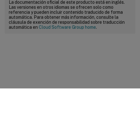
La documentación oficial de este producto está en inglés.
Las versiones en otros idiomas se ofrecen solo como
referencia y pueden incluir contenido traducido de forma
automática. Para obtener más información, consulte la
cláusula de exención de responsabilidad sobre traducción
automática en
Cloud Software Group home
.
Comentarios sobre el sitio
Sus opciones de privacidad
Condiciones legales y de
privacidad
Preferencias de cookies
docs.cloud.com