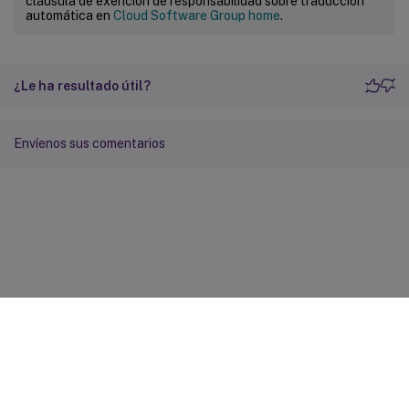
cláusula de exención de responsabilidad sobre traducción
automática en
Cloud Software Group home
.
¿Le ha resultado útil?
Envíenos sus comentarios