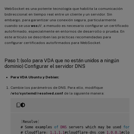
WebSocket es una potente tecnología que habilita la comunicación
bidireccional en tiempo real entre un cliente y un servidor. Sin
embargo, para garantizar una conexión segura, particularmente
cuando se usa
wss://
, a menudo es necesario configurar un certificado
autofirmado, especialmente en entornos de desarrollo o prueba. En
este artículo se describen las prácticas recomendadas para
configurar certificados autofirmados para WebSocket.
Paso 1: (solo para VDA que no están unidos a ningún
dominio) Configurar el servidor DNS
Para VDA Ubuntu y Debian:
Cambie los parámetros de DNS. Para ello, modifique
/etc/systemd/resolved.conf
de la siguiente manera:
[
Resolve
]
  # Some examples 
of
DNS
 servers which may be used 
for
D
  # Cloudflare
:
1.1
.1
.1
#cloudflare
-
dns
.
com 
1.0
.0
.1
#cloud