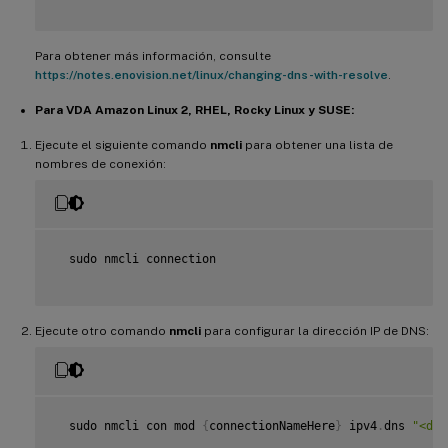
Para obtener más información, consulte
https://notes.enovision.net/linux/changing-dns-with-resolve
.
Para VDA Amazon Linux 2, RHEL, Rocky Linux y SUSE:
Ejecute el siguiente comando
nmcli
para obtener una lista de
nombres de conexión:
  sudo nmcli connection

Ejecute otro comando
nmcli
para configurar la dirección IP de DNS:
  sudo nmcli con mod 
{
connectionNameHere
}
 ipv4
.
dns 
"<dns