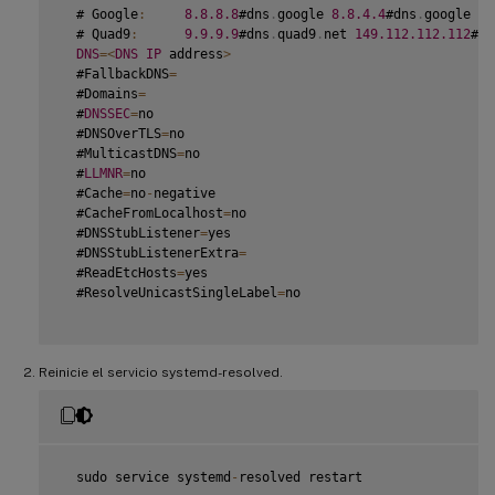
  # Google
:
8.8
.8
.8
#dns
.
google 
8.8
.4
.4
#dns
.
google 
20
  # Quad9
:
9.9
.9
.9
#dns
.
quad9
.
net 
149.112
.112
.112
#dn
DNS
=
<
DNS
IP
 address
>
  #FallbackDNS
=
  #Domains
=
  #
DNSSEC
=
no

  #DNSOverTLS
=
no

  #MulticastDNS
=
no

  #
LLMNR
=
no

  #Cache
=
no
-
negative

  #CacheFromLocalhost
=
no

  #DNSStubListener
=
yes

  #DNSStubListenerExtra
=
  #ReadEtcHosts
=
yes

  #ResolveUnicastSingleLabel
=
no

Reinicie el servicio systemd-resolved.
  sudo service systemd
-
resolved restart
