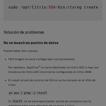
sudo 
/
opt
/
Citrix
/
VDA
/
bin
/
ctxreg create 
-
k
Solución de problemas
No se muestran puntos de datos
Puede haber dos causas:
HDX Insight no está configurado correctamente.
®
Por ejemplo, AppFlow
no está habilitado en Citrix ADC o hay una
instancia de Citrix ADC incorrecta configurada en Citrix ADM.
El canal virtual de control de ICA no se ha iniciado en el VDA de
Linux.
ps aux | grep -i ctxctl
Si
ctxctl
no se está ejecutando, ponte en contacto con tu
administrador para informar de un error a Citrix.