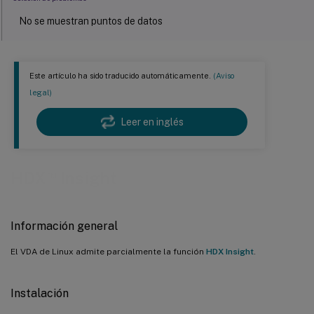
No se muestran puntos de datos
No se muestran puntos de datos de la aplicación
Este artículo ha sido traducido automáticamente.
(Aviso
legal)
Leer en inglés
™
HDX
Insight
Información general
El VDA de Linux admite parcialmente la función
HDX Insight
.
Instalación