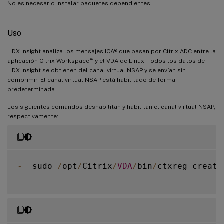
No es necesario instalar paquetes dependientes.
Uso
HDX Insight analiza los mensajes ICA® que pasan por Citrix ADC entre la
™
aplicación Citrix Workspace
y el VDA de Linux. Todos los datos de
HDX Insight se obtienen del canal virtual NSAP y se envían sin
comprimir. El canal virtual NSAP está habilitado de forma
predeterminada.
Los siguientes comandos deshabilitan y habilitan el canal virtual NSAP,
respectivamente:
-
  sudo 
/
opt
/
Citrix
/
VDA
/
bin
/
ctxreg create