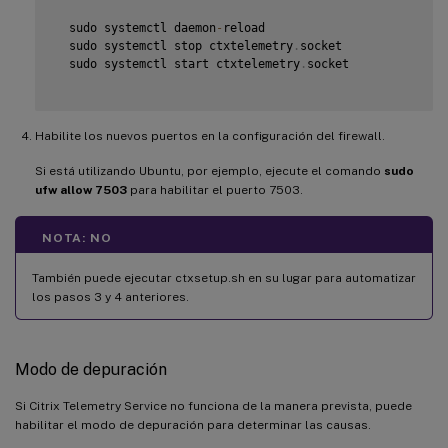
  sudo systemctl daemon
-
reload

  sudo systemctl stop ctxtelemetry
.
socket

  sudo systemctl start ctxtelemetry
.
socket

Habilite los nuevos puertos en la configuración del firewall.
Si está utilizando Ubuntu, por ejemplo, ejecute el comando
sudo
ufw allow 7503
para habilitar el puerto 7503.
NOTA: NO
También puede ejecutar ctxsetup.sh en su lugar para automatizar
los pasos 3 y 4 anteriores.
Modo de depuración
Si Citrix Telemetry Service no funciona de la manera prevista, puede
habilitar el modo de depuración para determinar las causas.