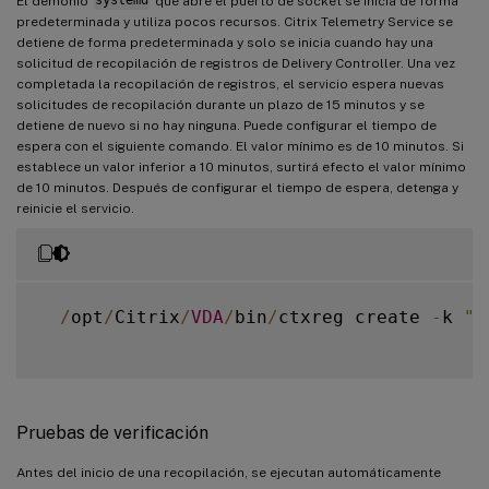
El demonio
systemd
que abre el puerto de socket se inicia de forma
predeterminada y utiliza pocos recursos. Citrix Telemetry Service se
detiene de forma predeterminada y solo se inicia cuando hay una
solicitud de recopilación de registros de Delivery Controller. Una vez
completada la recopilación de registros, el servicio espera nuevas
solicitudes de recopilación durante un plazo de 15 minutos y se
detiene de nuevo si no hay ninguna. Puede configurar el tiempo de
espera con el siguiente comando. El valor mínimo es de 10 minutos. Si
establece un valor inferior a 10 minutos, surtirá efecto el valor mínimo
de 10 minutos. Después de configurar el tiempo de espera, detenga y
reinicie el servicio.
/
opt
/
Citrix
/
VDA
/
bin
/
ctxreg create 
-
k 
"H
Pruebas de verificación
Antes del inicio de una recopilación, se ejecutan automáticamente