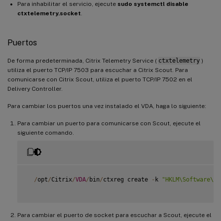
Para inhabilitar el servicio, ejecute
sudo systemctl disable
ctxtelemetry.socket
.
Puertos
De forma predeterminada, Citrix Telemetry Service (
ctxtelemetry
)
utiliza el puerto TCP/IP 7503 para escuchar a Citrix Scout. Para
comunicarse con Citrix Scout, utiliza el puerto TCP/IP 7502 en el
Delivery Controller.
Para cambiar los puertos una vez instalado el VDA, haga lo siguiente:
Para cambiar un puerto para comunicarse con Scout, ejecute el
siguiente comando.
/
opt
/
Citrix
/
VDA
/
bin
/
ctxreg create 
-
k 
"HKLM\Software\Ci
Para cambiar el puerto de socket para escuchar a Scout, ejecute el