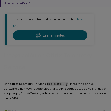
Pruebas de verificación
Este artículo ha sido traducido automáticamente.
(Aviso
legal)
Leer en inglés
Integración en Citrix Telemetry
Service
Con Citrix Telemetry Service (
ctxtelemetry
) integrado con el
software Linux VDA, puede ejecutar Citrix Scout, que, a su vez, utiliza el
script /opt/Citrix/VDA/bin/xdlcollect.sh para recopilar registros sobre
Linux VDA.