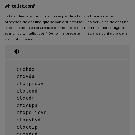
;
'ProcessName'
 should be the name 
of
 t
whitelist.conf
;
'MonitorType'
 should be 
'HealthCheck'
[
rules
]
Este archivo de configuración especifica la lista blanca de los
[
rules
.
ctxhdx
]
procesos de destino que se van a supervisar. Los servicios de destino
especificados en el archivo ctxmonitord.conf también deben figurar en
  ProcessName
=
ctxhdx

el archivo whitelist.conf. De forma predeterminada, se configura de la
  MonitorType
=
HealthCheck

siguiente manera:
[
rules
.
ctxvda
]
  ProcessName
=
ctxvda

  MonitorType
=
HealthCheck

  ctxhdx

  ctxvda

[
rules
.
ctxjproxy
]
  ctxjproxy

  ProcessName
=
ctxjproxy

  ctxlogd

  MonitorType
=
HealthCheck

  ctxcdm

  ctxcups

[
rules
.
ctxpolicyd
]
  ctxpolicyd

  ProcessName
=
ctxjproxy

  ctxusbsd

  MonitorType
=
HealthCheck

  ctxceip

  ctxsdcd
