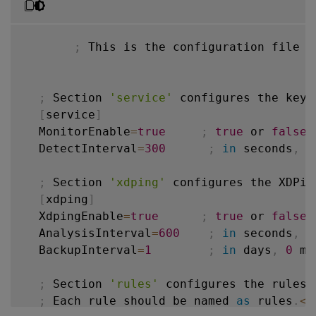
;
 This is the configuration file 
f
;
 Section 
'service'
 configures the key 
[
service
]
  MonitorEnable
=
true
;
true
 or 
false
  DetectInterval
=
300
;
in
 seconds
,
 m
;
 Section 
'xdping'
 configures the XDPin
[
xdping
]
  XdpingEnable
=
true
;
true
 or 
false
  AnalysisInterval
=
600
;
in
 seconds
,
 m
  BackupInterval
=
1
;
in
 days
,
0
 me
;
 Section 
'rules'
 configures the rules 
;
 Each rule should be named 
as
 rules
.
<
P