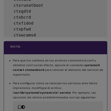
[
rules
.
ctxlogd
]
  ctxrunatboot

  ProcessName
=
ctxlogd

  ctxgdtd

  MonitorType
=
HealthCheck

  ctxbcrd

  ctxfidod

[
rules
.
xorg
]
  ctxpfwd

  ProcessName
=
Xorg

  ctxwcamsd

  MonitorType
=
ResidueCleanup

  ctxcertmgr

  ctxscardsd  # Except 
for
SLES
NOTA:
  ctxfedsd    # Only 
for
RHEL
8
/
9
  Xorg

Para que los cambios en los archivos ctxmonitord.conf y
whitelist.conf surtan efecto, ejecute el comando
systemctl
restart ctxmonitord
para reiniciar el demonio del servicio de
supervisión.
Para configurar cómo se reinician los servicios ante fallos
imprevistos, modifique el archivo
/usr/lib/systemd/system/ctx*.service
. Por ejemplo, las
opciones de reinicio predeterminadas son las siguientes: