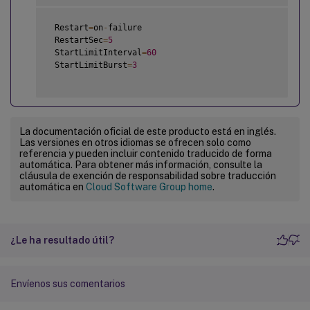
 Restart
=
on
-
failure

 RestartSec
=
5
 StartLimitInterval
=
60
 StartLimitBurst
=
3
La documentación oficial de este producto está en inglés.
Las versiones en otros idiomas se ofrecen solo como
referencia y pueden incluir contenido traducido de forma
automática. Para obtener más información, consulte la
cláusula de exención de responsabilidad sobre traducción
automática en
Cloud Software Group home
.
¿Le ha resultado útil?
Envíenos sus comentarios