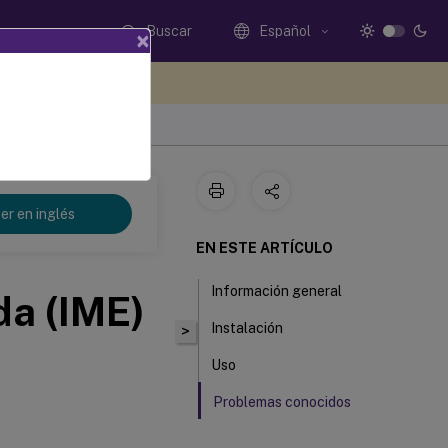
Buscar
Español
×
e sus comentarios aquí
er en inglés
EN ESTE ARTÍCULO
Información general
da (IME)
Instalación
>
Uso
Problemas conocidos