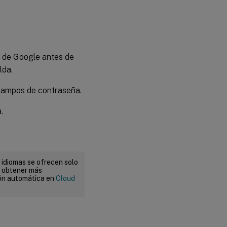
o de Google antes de
lda.
 campos de contraseña.
.
 idiomas se ofrecen solo
a obtener más
ión automática en
Cloud