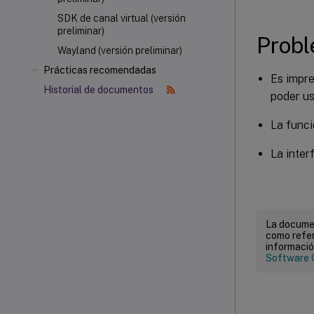
SDK de canal virtual (versión
preliminar)
Probl
Wayland (versión preliminar)
Prácticas recomendadas
Es impre
Historial de documentos
poder us
La funci
La inter
La documen
como refer
informació
Software 