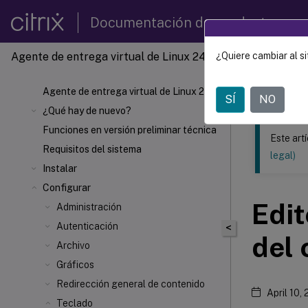
Documentación de productos
Agente de entrega virtual de Linux 2407
¿Quiere cambiar al si
Este contenid
Agente 
Agente de entrega virtual de Linux 2407
SÍ
NO
¿Qué hay de nuevo?
Funciones en versión preliminar técnica
Este art
Requisitos del sistema
legal)
Instalar
Configurar
Edit
Administración
Autenticación
<
del 
Archivo
Gráficos
Redirección general de contenido
April 10,
Teclado