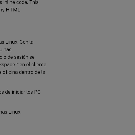
s inline code. This
recursos
g any HTML
s Linux. Con la
quinas
cio de sesión se
™
rkspace
en el cliente
 oficina dentro de la
os de iniciar los PC
nas Linux.