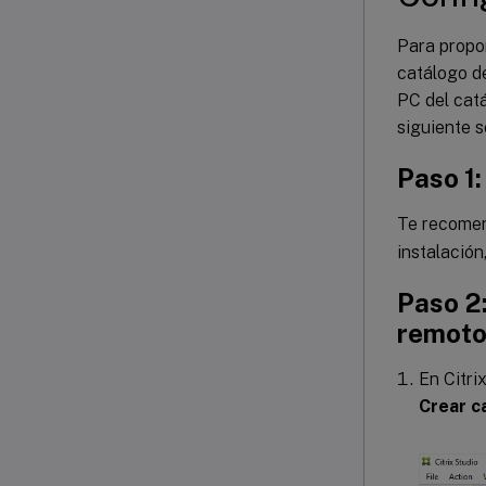
Para propor
catálogo d
PC del catá
siguiente s
Paso 1:
Te recome
instalación
Paso 2
remot
En Citri
Crear c