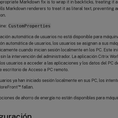
propriate Markdown fix is to wrap it in backticks, treating it a
tells Markdown renderers to treat it as literal text, preventin
ion.
ine:
CustomProperties
ación automática de usuarios no está disponible para máquina
ón automática de usuarios, los usuarios se asignan a sus má
camente cuando inician sesión localmente en los PC. Este ini
sin la intervención del administrador. La aplicación Citrix Wo
los usuarios a acceder a las aplicaciones y los datos del PC de
e escritorio de Acceso a PC remoto.
suarios ya han iniciado sesión localmente en sus PC, los intent
™
toreFront
fallan.
pciones de ahorro de energía no están disponibles para máqui
guración