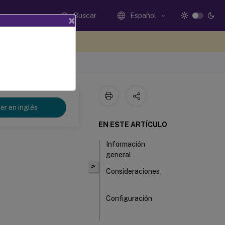
Buscar
Español
×
e sus comentarios aquí
er en inglés
EN ESTE ARTÍCULO
Información
general
>
Consideraciones
Configuración