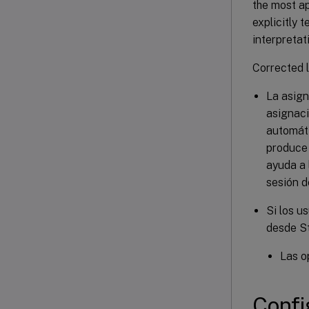
the most ap
explicitly 
interpretat
Corrected l
La asign
asignaci
automáti
produce 
ayuda a 
sesión d
Si los u
desde S
Las o
Confi