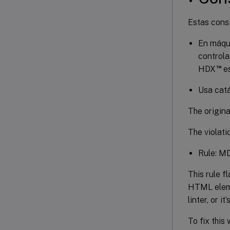
Estas cons
En máqui
controla
™
HDX
es
Usa catá
The original
The violatio
Rule: MD
This rule f
HTML elemen
linter, or 
To fix this