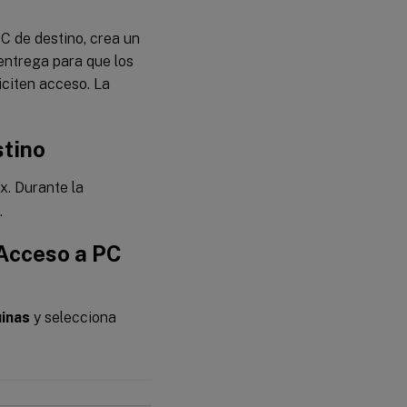
C de destino, crea un
entrega para que los
iciten acceso. La
stino
x. Durante la
.
 Acceso a PC
inas
y selecciona