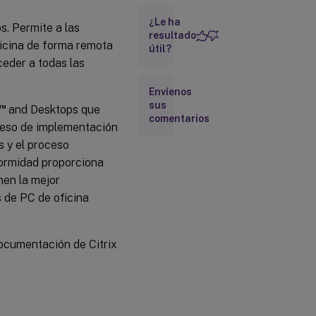
Paso 1:
Instala
¿Le ha
el VDA
s. Permite a las
de
resultado
ficina de forma remota
Linux
útil?
en los
ceder a todas las
PC de
destino
Envíenos
sus
™
and Desktops que
Paso 2:
comentarios
roceso de implementación
Crea un
catálogo
s y el proceso
de
máquinas
formidad proporciona
de tipo
nen la mejor
Acceso a
PC
s de PC de oficina
remoto
Paso 3:
ocumentación de Citrix
Crea un
Grupo de
entrega
para que
los PC del
catálogo