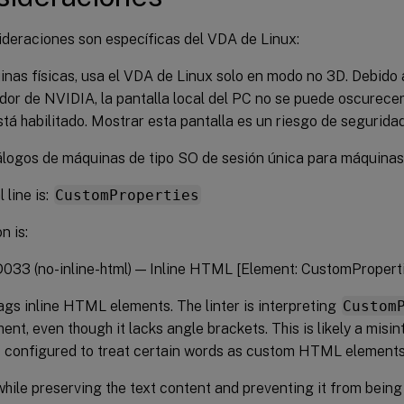
ideraciones son específicas del VDA de Linux:
nas físicas, usa el VDA de Linux solo en modo no 3D. Debido a
dor de NVIDIA, la pantalla local del PC no se puede oscurec
tá habilitado. Mostrar esta pantalla es un riesgo de seguridad
logos de máquinas de tipo SO de sesión única para máquinas L
 line is:
CustomProperties
n is:
033 (no-inline-html) — Inline HTML [Element: CustomPropert
lags inline HTML elements. The linter is interpreting
Custom
t, even though it lacks angle brackets. This is likely a misin
it’s configured to treat certain words as custom HTML elements
 while preserving the text content and preventing it from bei