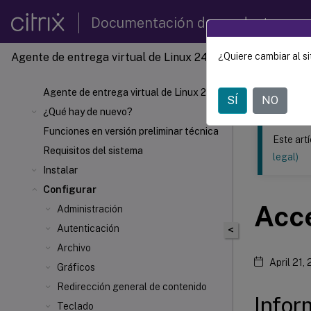
Documentación de productos
Agente de entrega virtual de Linux 2407
¿Quiere cambiar al si
Este contenid
Agente 
Agente de entrega virtual de Linux 2407
SÍ
NO
¿Qué hay de nuevo?
Funciones en versión preliminar técnica
Este art
Requisitos del sistema
legal)
Instalar
Configurar
Acc
Administración
Autenticación
<
Archivo
April 21,
Gráficos
Redirección general de contenido
Infor
Teclado