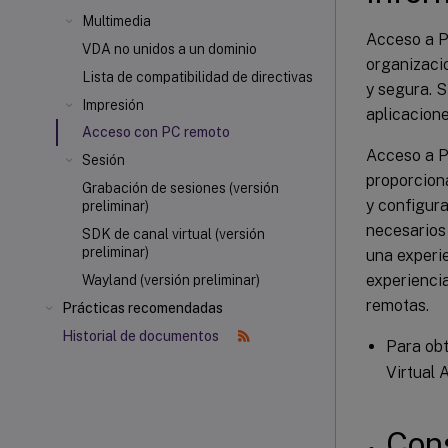
Multimedia
Acceso a P
VDA no unidos a un dominio
organizaci
Lista de compatibilidad de directivas
y segura. S
Impresión
aplicacione
Acceso con PC remoto
Acceso a P
Sesión
proporciona
Grabación de sesiones (versión
y configur
preliminar)
necesarios
SDK de canal virtual (versión
preliminar)
una experie
experiencia
Wayland (versión preliminar)
remotas.
Prácticas recomendadas
Historial de documentos
Para ob
Virtual 
Con