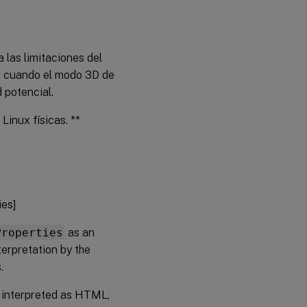
de
máquinas
estén
disponibles
para los
 las limitaciones del
usuarios
que
er cuando el modo 3D de
soliciten
 potencial.
acceso
Wake
inux físicas. **
on
LAN
Requisitos
del
sistema
ies]
Properties
as an
Consideraciones
de diseño
terpretation by the
.
Consideraciones
operativas
ng interpreted as HTML,
Más