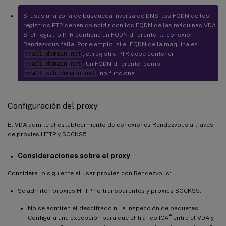
Si usas una zona de búsqueda inversa de DNS, los FQDN de los
registros PTR deben coincidir con los FQDN de las máquinas VDA.
Si el registro PTR contiene un FQDN diferente, la conexión
Rendezvous falla. Por ejemplo, si el FQDN de la máquina es
vda01.domain.net
, el registro PTR debe contener
vda01.domain.net
. Un FQDN diferente, como
vda01.sub.domain.net
, no funciona.
Configuración del proxy
El VDA admite el establecimiento de conexiones Rendezvous a través
de proxies HTTP y SOCKS5.
Consideraciones sobre el proxy
Considera lo siguiente al usar proxies con Rendezvous:
Se admiten proxies HTTP no transparentes y proxies SOCKS5.
No se admiten el descifrado ni la inspección de paquetes.
®
Configura una excepción para que el tráfico ICA
entre el VDA y