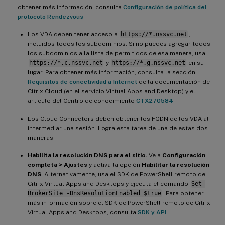
obtener más información, consulta
Configuración de política del
protocolo Rendezvous
.
Los VDA deben tener acceso a
https://*.nssvc.net
,
incluidos todos los subdominios. Si no puedes agregar todos
los subdominios a la lista de permitidos de esa manera, usa
https://*.c.nssvc.net
y
https://*.g.nssvc.net
en su
lugar. Para obtener más información, consulta la sección
Requisitos de conectividad a Internet
de la documentación de
Citrix Cloud (en el servicio Virtual Apps and Desktop) y el
artículo del Centro de conocimiento
CTX270584
.
Los Cloud Connectors deben obtener los FQDN de los VDA al
intermediar una sesión. Logra esta tarea de una de estas dos
maneras:
Habilita la resolución DNS para el sitio.
Ve a
Configuración
completa > Ajustes
y activa la opción
Habilitar la resolución
DNS
. Alternativamente, usa el SDK de PowerShell remoto de
Citrix Virtual Apps and Desktops y ejecuta el comando
Set-
BrokerSite -DnsResolutionEnabled $true
. Para obtener
más información sobre el SDK de PowerShell remoto de Citrix
Virtual Apps and Desktops, consulta
SDK y API
.