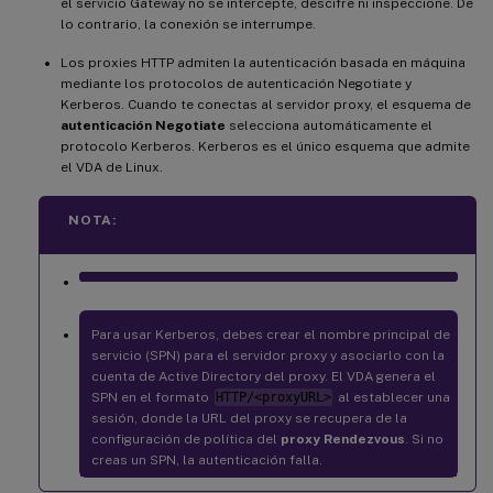
el servicio Gateway no se intercepte, descifre ni inspeccione. De
lo contrario, la conexión se interrumpe.
Los proxies HTTP admiten la autenticación basada en máquina
mediante los protocolos de autenticación Negotiate y
Kerberos. Cuando te conectas al servidor proxy, el esquema de
autenticación Negotiate
selecciona automáticamente el
protocolo Kerberos. Kerberos es el único esquema que admite
el VDA de Linux.
NOTA:
Para usar Kerberos, debes crear el nombre principal de
servicio (SPN) para el servidor proxy y asociarlo con la
cuenta de Active Directory del proxy. El VDA genera el
SPN en el formato
HTTP/<proxyURL>
al establecer una
sesión, donde la URL del proxy se recupera de la
configuración de política del
proxy Rendezvous
. Si no
creas un SPN, la autenticación falla.