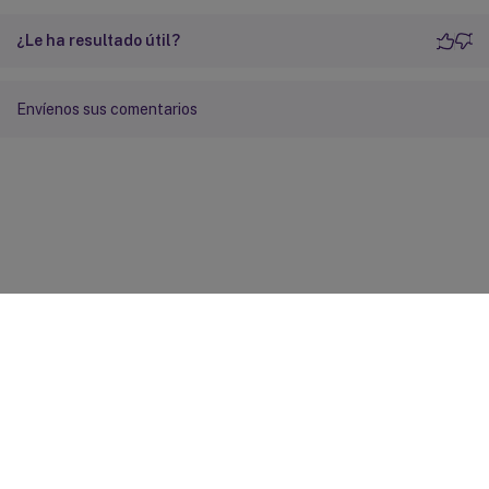
¿Le ha resultado útil?
Envíenos sus comentarios
Comentarios sobre el sitio
Sus opciones de privacidad
Condiciones legales y de
privacidad
Preferencias de cookies
docs.cloud.com
© 1999-
2026
Cloud Software Group, Inc. All rights reserved.