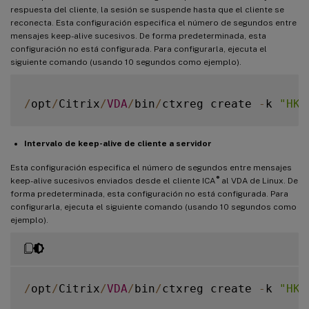
respuesta del cliente, la sesión se suspende hasta que el cliente se
reconecta. Esta configuración especifica el número de segundos entre
mensajes keep-alive sucesivos. De forma predeterminada, esta
configuración no está configurada. Para configurarla, ejecuta el
siguiente comando (usando 10 segundos como ejemplo).
/
opt
/
Citrix
/
VDA
/
bin
/
ctxreg create 
-
k 
"HKE
Intervalo de keep-alive de cliente a servidor
Esta configuración especifica el número de segundos entre mensajes
®
keep-alive sucesivos enviados desde el cliente ICA
al VDA de Linux. De
forma predeterminada, esta configuración no está configurada. Para
configurarla, ejecuta el siguiente comando (usando 10 segundos como
ejemplo).
/
opt
/
Citrix
/
VDA
/
bin
/
ctxreg create 
-
k 
"HKE