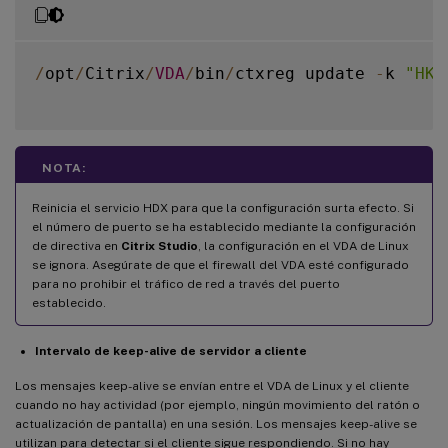
/
opt
/
Citrix
/
VDA
/
bin
/
ctxreg update 
-
k 
"HKE
NOTA:
Reinicia el servicio HDX para que la configuración surta efecto. Si
el número de puerto se ha establecido mediante la configuración
de directiva en
Citrix Studio
, la configuración en el VDA de Linux
se ignora. Asegúrate de que el firewall del VDA esté configurado
para no prohibir el tráfico de red a través del puerto
establecido.
Intervalo de keep-alive de servidor a cliente
Los mensajes keep-alive se envían entre el VDA de Linux y el cliente
cuando no hay actividad (por ejemplo, ningún movimiento del ratón o
actualización de pantalla) en una sesión. Los mensajes keep-alive se
utilizan para detectar si el cliente sigue respondiendo. Si no hay