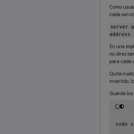
Como usuar
cada servid
server 
address 
En una impl
no directa
para cada c
Quita cual
invertido, 
Guarda los 
sudo s