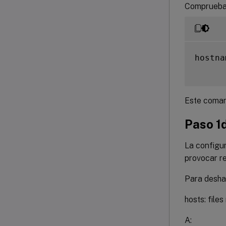
Comprueba 
hostna
Este coman
Paso 1d
La configur
provocar r
Para desha
hosts: fil
A: