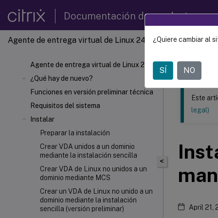
Documentación de productos
Agente de entrega virtual de Linux 2407
¿Quiere cambiar al si
Este contenid
Agente 
Agente de entrega virtual de Linux 2407
SÍ
NO
¿Qué hay de nuevo?
Funciones en versión preliminar técnica
Este art
Requisitos del sistema
legal)
Instalar
Preparar la instalación
Inst
Crear VDA unidos a un dominio
mediante la instalación sencilla
<
man
Crear VDA de Linux no unidos a un
dominio mediante MCS
Crear un VDA de Linux no unido a un
dominio mediante la instalación
April 21,
sencilla (versión preliminar)