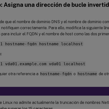
: Asigna una dirección de bucle inverti
de que el nombre de dominio DNS y el nombre de dominio com
notifiquen correctamente. Para ello, modifica la siguiente lín
s
para incluir el FQDN y el nombre de host como las dos prime
.1 hostname-fqdn hostname localhost
o:
.1 vda01.example.com vda01 localhost
uier otra referencia a
hostname-fqdn
o
hostname
de otr
e Linux no admite actualmente la truncación de nombres Net
debe superar los 15 caracteres.