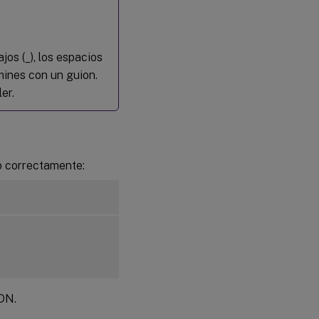
especifica
una base
de datos
para usar
jos (_), los espacios
Paso 2:
mines con un guion.
Prepara
er.
el
hipervisor
Corrige la
sincronización
o correctamente:
de la hora en
XenServer
(anteriormente
Citrix
™
Hypervisor
)
Corrige la
sincronización
de la hora en
Microsoft
DN.
Hyper-V