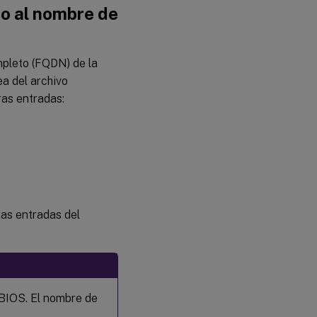
de nombres y
do al nombre de
la
accesibilidad
del servicio
pleto (FQDN) de la
Paso 1f:
ea del archivo
Configura la
sincronización
ras entradas:
del reloj
(chrony)
Paso 1g:
Instala
los
paquetes
Paso 1h:
Agrega
as entradas del
repositorios
para instalar
las
dependencias
necesarias
Paso 1i:
BIOS. El nombre de
Instala y