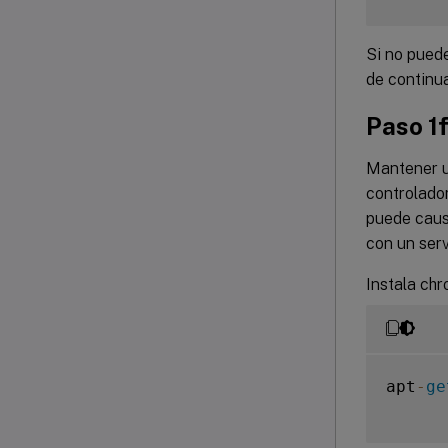
Si no puede
de continua
Paso 1f
Mantener un
controlador
puede causa
con un serv
Instala chr
apt
-
ge