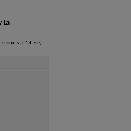
SSSD
 la
PBIS
ominio y a Delivery
Paso 4:
Instalar
.NET
Paso 5:
Descarga
el
paquete
de Linux
VDA
Paso
6:
Instala
el
Linux
VDA