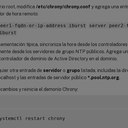
io root, modifica
/etc/chrony/chrony.conf
y agrega una entr
or de hora remoto:
peer1-fqdn-or-ip-address iburst
server peer2-
iburst
ementación típica, sincroniza la hora desde los controladores
mente desde los servidores de grupo NTP públicos. Agrega un
ontrolador de dominio de Active Directory en el dominio.
quier otra entrada de
servidor
o
grupo
listada, incluidas la di
localhost y las entradas de servidor público
*.pool.ntp.org
.
cambios y reinicia el demonio Chrony:
ystemctl restart chrony
