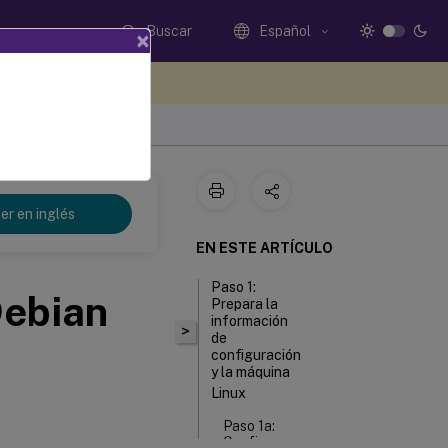
Buscar
Español
×
e sus comentarios aquí
er en inglés
EN ESTE ARTÍCULO
Paso 1:
Debian
Prepara la
información
>
de
configuración
y la máquina
Linux
Paso 1a:
Configura