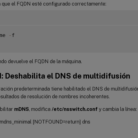
que el FQDN esté configurado correctamente:
me 
-
f

do devuelve el FQDN de la máquina.
: Deshabilita el DNS de multidifusión
ación predeterminada tiene habilitado el DNS de multidifusión
esultados de resolución de nombres incoherentes.
bilitar
mDNS
, modifica
/etc/nsswitch.conf
y cambia la línea:
es mdns_minimal [NOTFOUND=return] dns