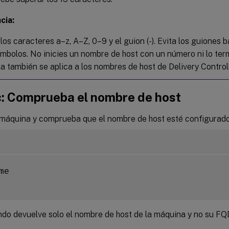
cia:
los caracteres a–z, A–Z, 0–9 y el guion (-). Evita los guiones ba
símbolos. No inicies un nombre de host con un número ni lo ter
a también se aplica a los nombres de host de Delivery Controll
c: Comprueba el nombre de host
a máquina y comprueba que el nombre de host esté configurad
me

do devuelve solo el nombre de host de la máquina y no su FQ