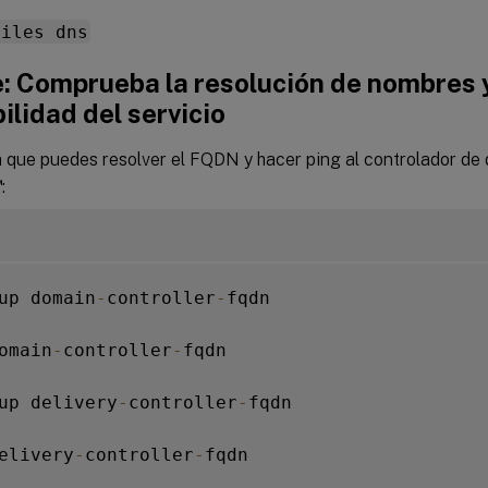
files dns
e: Comprueba la resolución de nombres y
ilidad del servicio
que puedes resolver el FQDN y hacer ping al controlador de d
™
:
up domain
-
controller
-
fqdn

omain
-
controller
-
fqdn

up delivery
-
controller
-
fqdn

elivery
-
controller
-
fqdn
