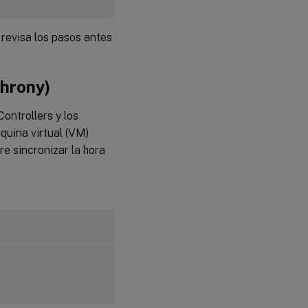
Paso
revisa los pasos antes
6a:
Instala
el
Linux
chrony)
VDA
ontrollers y los
Paso 6b:
quina virtual (VM)
Actualiza
el Linux
re sincronizar la hora
VDA
(opcional)
Paso 7:
Instala los
controladores
NVIDIA GRID
Paso 8:
Configura
el Linux