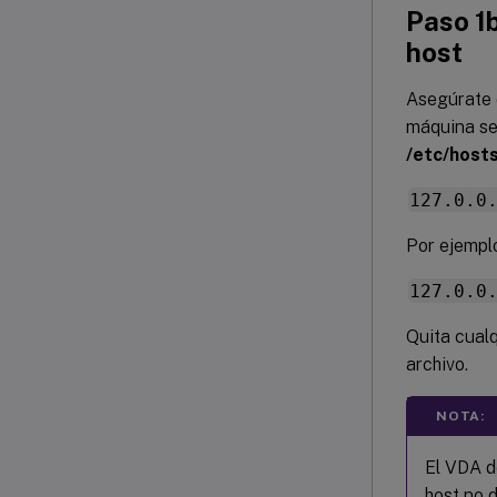
Paso 1b
host
Asegúrate 
máquina se 
/etc/host
127.0.0
Por ejempl
127.0.0
Quita cualq
archivo.
NOTA:
El VDA d
host no 