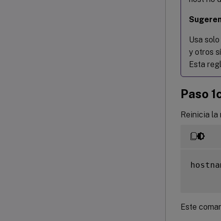
Sugeren
Usa solo 
y otros 
Esta regl
Paso 1
Reinicia l
hostna
Este coman