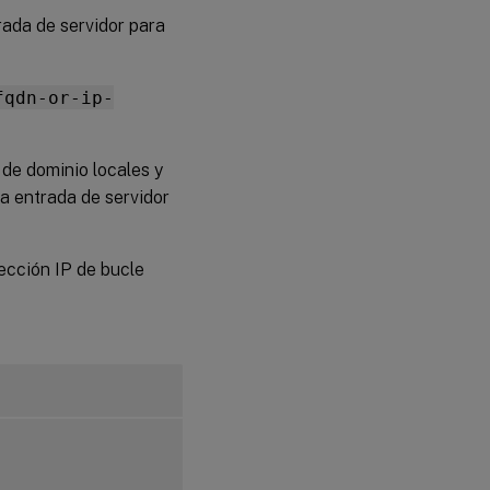
VDA
ada de servidor para
Configuración
guiada
fqdn-or-ip-
Configuración
automatizada
 de dominio locales y
Quitar
cambios de
a entrada de servidor
configuración
Registros de
rección IP de bucle
configuración
Desinstalar
el software
de Linux
VDA
Paso 9:
Ejecuta
XDPing