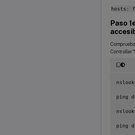
hosts: 
Paso 1
accesib
Comprueba 
Controller
nslook
ping d
nslook
ping d