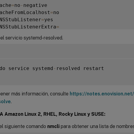
ache
=
no
-
negative

acheFromLocalhost
=
no

NSStubListener
=
yes

NSStubListenerExtra
=
eadEtcHosts
=
yes

 el servicio systemd-resolved.
esolveUnicastSingleLabel
=
no

do service systemd
-
resolved restart

tener más información, consulte
https://notes.enovision.net
solve
.
A Amazon Linux 2, RHEL, Rocky Linux y SUSE:
 el siguiente comando
nmcli
para obtener una lista de nombre