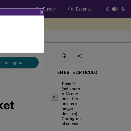
Buscar
Español
×
e sus comentarios aquí
er en inglés
EN ESTE ARTÍCULO
Paso 1:
(solo para
VDA que
>
no están
ket
unidos a
ningún
dominio)
Configurar
el servidor
DNS