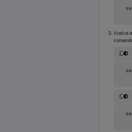
  su
Vuelva a
comando
  su
  su