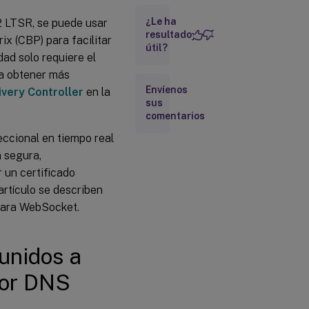
Paso 2:
¿Le ha
02 LTSR, se puede usar
Solicitar un
resultado
ix (CBP) para facilitar
certificado a
útil?
una entidad
dad solo requiere el
de
ra obtener más
certificación
Envíenos
very Controller
en la
(CA)
sus
comentarios
Paso 3:
Vincular el
eccional en tiempo real
certificado
FQDN del
n segura,
Delivery
 un certificado
Controller
artículo se describen
para WebSocket.
Paso 4:
Guardar y
actualizar
el
 unidos a
certificado
de CA en
dor DNS
Linux VDA