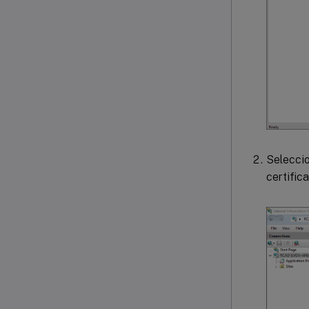
Seleccio
certific