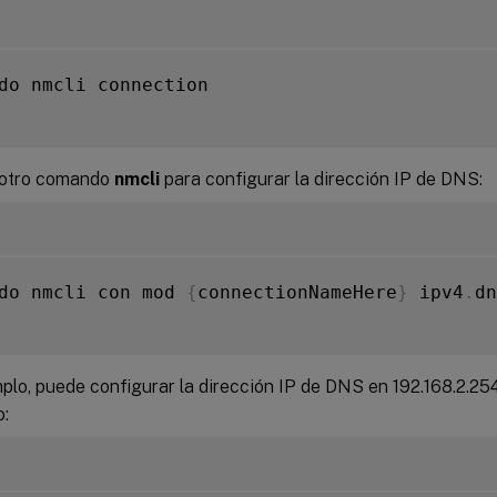
do nmcli connection

 otro comando
nmcli
para configurar la dirección IP de DNS:
do nmcli con mod 
{
connectionNameHere
}
 ipv4
.
dn
plo, puede configurar la dirección IP de DNS en 192.168.2.254
: