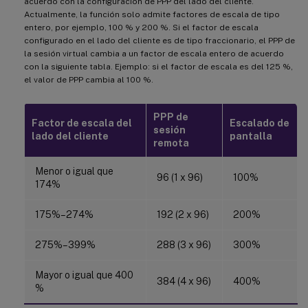
acuerdo con la configuración de PPP del lado del cliente.
Actualmente, la función solo admite factores de escala de tipo
entero, por ejemplo, 100 % y 200 %. Si el factor de escala
configurado en el lado del cliente es de tipo fraccionario, el PPP de
la sesión virtual cambia a un factor de escala entero de acuerdo
con la siguiente tabla. Ejemplo: si el factor de escala es del 125 %,
el valor de PPP cambia al 100 %.
PPP de
Factor de escala del
Escalado de
sesión
lado del cliente
pantalla
remota
Menor o igual que
96 (1 x 96)
100%
174%
175%–274%
192 (2 x 96)
200%
275%–399%
288 (3 x 96)
300%
Mayor o igual que 400
384 (4 x 96)
400%
%