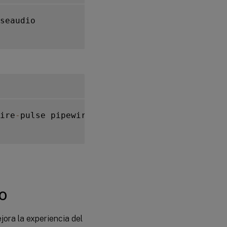
seaudio

ire
-
pulse pipewire
-
pulse
.
socket wireplumber

o
jora la experiencia del