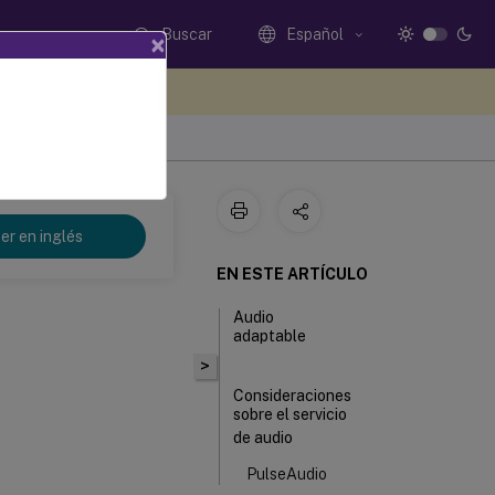
Buscar
Español
×
e sus comentarios aquí
er en inglés
EN ESTE ARTÍCULO
Audio
adaptable
>
Consideraciones
sobre el servicio
de audio
PulseAudio