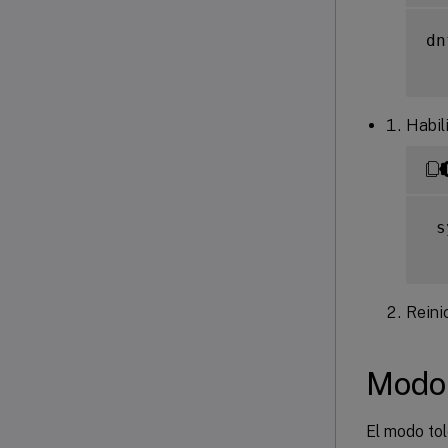
dn
Habil
 s
Reini
Modo 
El modo tol