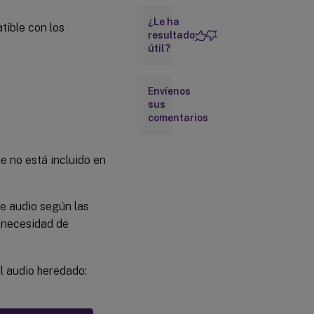
¿Le ha
PipeWire
tible con los
resultado
útil?
Modo
tolerante
s
a
Envíenos
pérdidas
sus
para
comentarios
audio
Habilitar
la
e no está incluido en
función
de modo
tolerante
a
de audio según las
pérdidas
para
a necesidad de
audio
Requisitos y
l audio heredado:
configuraciones
del cliente