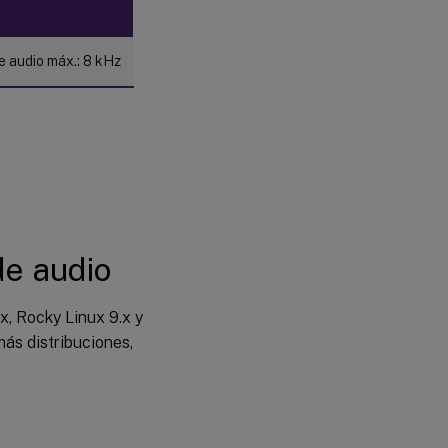
Mejorador
de calidad
de audio
para
e audio máx.: 8 kHz
audio
adaptable
(vista
previa)
Compatibilidad
con varios
dispositivos de
audio
Información
de audio
general
Configuración
x, Rocky Linux 9.x y
más distribuciones,
Problemas
conocidos