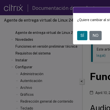
Documentación de productos
Agente de entrega virtual de Linux 2411
¿Quiere cambiar al si
Este contenid
Agente 
Agente de entrega virtual de Linux 2411
SÍ
NO
Novedades
Funciones en versión preliminar técnica
Este art
Requisitos del sistema
legal)
Instalar
Configurar
Func
Administración
Autenticación
<
Archivo
April 10,
Gráficos
Redirección general de contenido
Audio
Teclado