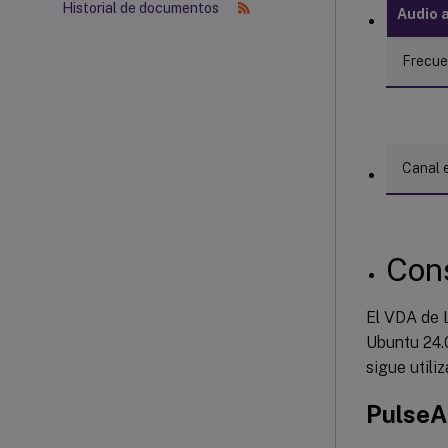
Historial de documentos
Audio 
Frecue
Canal 
Cons
El VDA de L
Ubuntu 24.0
sigue utili
PulseA