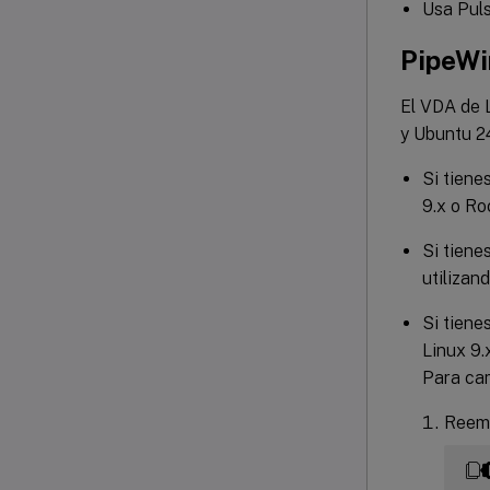
Usa Puls
PipeWi
El VDA de L
y Ubuntu 24
Si tiene
9.x o Ro
Si tiene
utilizan
Si tiene
Linux 9.
Para cam
Reemp