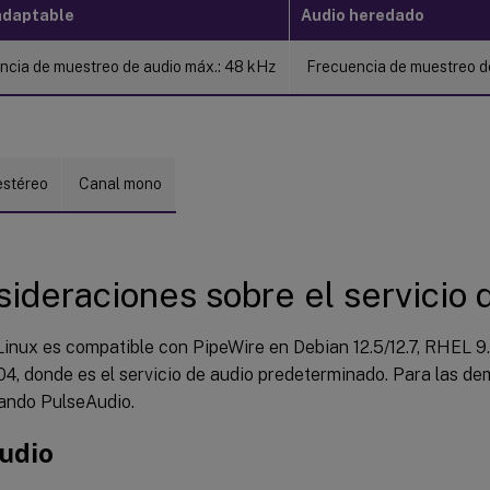
adaptable
Audio heredado
ncia de muestreo de audio máx.: 48 kHz
Frecuencia de muestreo d
estéreo
Canal mono
ideraciones sobre el servicio 
inux es compatible con PipeWire en Debian 12.5/12.7, RHEL 9.
4, donde es el servicio de audio predeterminado. Para las de
zando PulseAudio.
udio