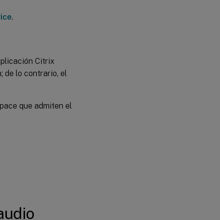
ice
.
plicación Citrix
de lo contrario, el
space que admiten el
audio