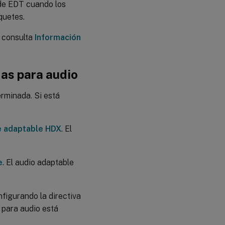
s de EDT cuando los
quetes.
, consulta
Información
das para audio
erminada. Si está
e adaptable HDX
. El
e
. El audio adaptable
nfigurando la directiva
s para audio está