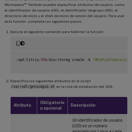
™
Workspace
. También puedes especificar atributos de usuario, como
el identificador de usuario (UID), el identificador de grupo (GID), el
directorio de inicio y el shell de inicio de sesión del usuario. Para usar
esta función, completa los siguientes pasos:
Ejecuta el siguiente comando para habilitar la función:
/
opt
/
Citrix
/
VDA
/
bin
/
ctxreg create 
-
k 
"HKLM\Software\Citr
Especifica los siguientes atributos en el script
/var/xdl/getuidgid.sh
en la ruta de instalación del VDA:
Obligatorio
Atributo
Descripción
u opcional
Un identificador de usuario
(UID) es un número
asignado por Linux a cada