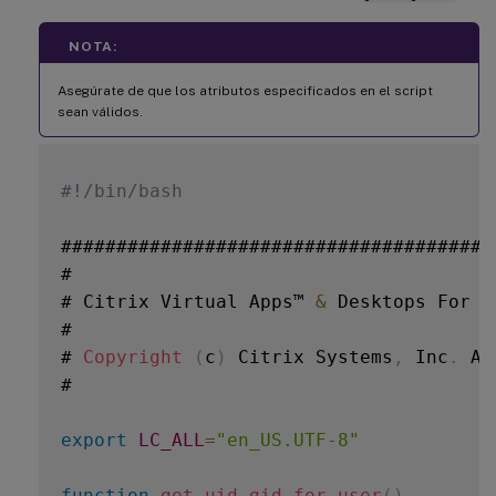
NOTA:
Asegúrate de que los atributos especificados en el script
sean válidos.
#!/bin/bash
#######################################
#

# Citrix Virtual Apps™ 
&
 Desktops For L
#

# 
Copyright
(
c
)
 Citrix Systems
,
 Inc
.
 Al
#

export
LC_ALL
=
"en_US.UTF-8"
function
get_uid_gid_for_user
(
)