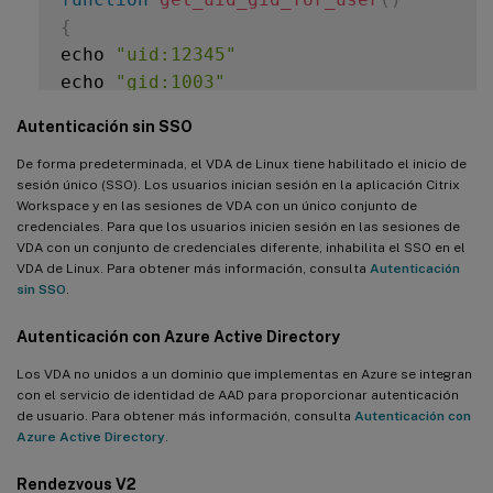
{
echo 
"uid:12345"
echo 
"gid:1003"
echo 
"homedir:/home/$1"
Autenticación sin SSO
echo 
"shell:/bin/sh"
}
De forma predeterminada, el VDA de Linux tiene habilitado el inicio de
sesión único (SSO). Los usuarios inician sesión en la aplicación Citrix
Workspace y en las sesiones de VDA con un único conjunto de
get_uid_gid_for_user $1

credenciales. Para que los usuarios inicien sesión en las sesiones de
VDA con un conjunto de credenciales diferente, inhabilita el SSO en el
VDA de Linux. Para obtener más información, consulta
Autenticación
sin SSO
.
Autenticación con Azure Active Directory
Los VDA no unidos a un dominio que implementas en Azure se integran
con el servicio de identidad de AAD para proporcionar autenticación
de usuario. Para obtener más información, consulta
Autenticación con
Azure Active Directory
.
Rendezvous V2