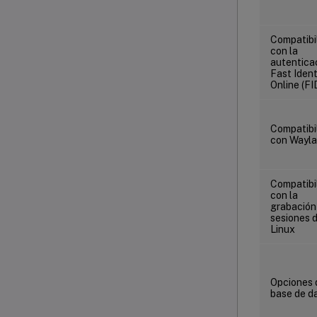
Compatibi
con la
autentica
Fast Ident
Online (F
Compatibi
con Wayl
Compatibi
con la
grabación
sesiones 
Linux
Opciones 
base de d