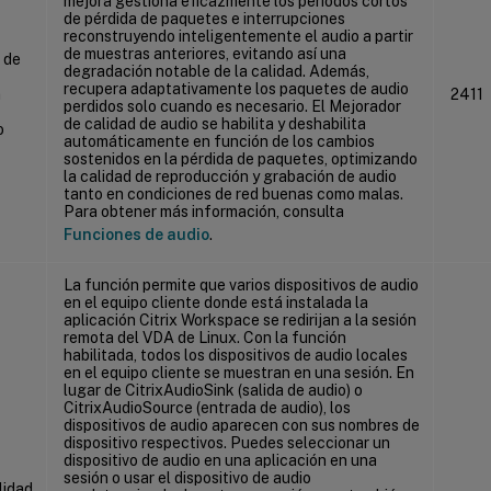
mejora gestiona eficazmente los períodos cortos
de pérdida de paquetes e interrupciones
reconstruyendo inteligentemente el audio a partir
de muestras anteriores, evitando así una
 de
degradación notable de la calidad. Además,
recupera adaptativamente los paquetes de audio
a
2411
perdidos solo cuando es necesario. El Mejorador
de calidad de audio se habilita y deshabilita
o
automáticamente en función de los cambios
sostenidos en la pérdida de paquetes, optimizando
la calidad de reproducción y grabación de audio
tanto en condiciones de red buenas como malas.
Para obtener más información, consulta
Funciones de audio
.
La función permite que varios dispositivos de audio
en el equipo cliente donde está instalada la
aplicación Citrix Workspace se redirijan a la sesión
remota del VDA de Linux. Con la función
habilitada, todos los dispositivos de audio locales
en el equipo cliente se muestran en una sesión. En
lugar de CitrixAudioSink (salida de audio) o
CitrixAudioSource (entrada de audio), los
dispositivos de audio aparecen con sus nombres de
dispositivo respectivos. Puedes seleccionar un
dispositivo de audio en una aplicación en una
sesión o usar el dispositivo de audio
lidad