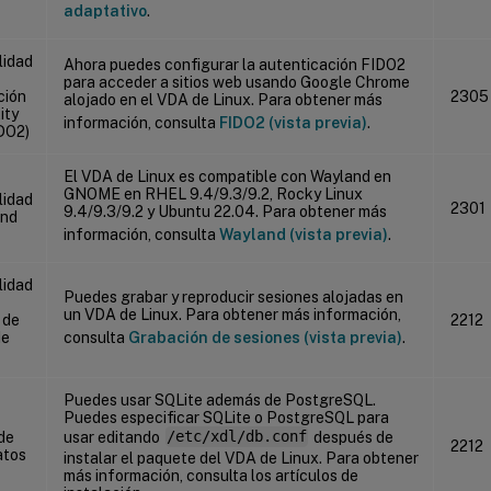
adaptativo
.
lidad
Ahora puedes configurar la autenticación FIDO2
para acceder a sitios web usando Google Chrome
ción
2305
alojado en el VDA de Linux. Para obtener más
ity
información, consulta
FIDO2 (vista previa)
.
IDO2)
El VDA de Linux es compatible con Wayland en
GNOME en RHEL 9.4/9.3/9.2, Rocky Linux
lidad
2301
9.4/9.3/9.2 y Ubuntu 22.04. Para obtener más
and
información, consulta
Wayland (vista previa)
.
lidad
Puedes grabar y reproducir sesiones alojadas en
un VDA de Linux. Para obtener más información,
 de
2212
de
consulta
Grabación de sesiones (vista previa)
.
Puedes usar SQLite además de PostgreSQL.
Puedes especificar SQLite o PostgreSQL para
de
usar editando
/etc/xdl/db.conf
después de
2212
atos
instalar el paquete del VDA de Linux. Para obtener
más información, consulta los artículos de