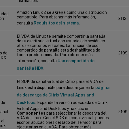
instalación.
Amazon Linux 2 se agrega como una distribución
lidad
compatible. Para obtener más información,
on
2112
consulta
Requisitos del sistema
.
El VDA de Linux te permite compartir la pantalla
de tu escritorio virtual con usuarios de sesión en
otros escritorios virtuales. La función de uso
compartido de pantalla está deshabilitada de
o de
2109
forma predeterminada. Para obtener más
HDX
información, consulta
Uso compartido de
pantalla HDX
.
El SDK de canal virtual de Citrix para el VDA de
Linux está disponible para descargar en la
página
de descarga de Citrix Virtual Apps and
 de
Desktops
. Expande la versión adecuada de Citrix
Virtual Apps and Desktops y haz clic en
canal
2109
Componentes
para seleccionar la descarga del
VDA de Linux. Con el SDK de canal virtual, puedes
 el
escribir aplicaciones del lado del servidor para
nux
ejecutarlas en el VDA. Para obtener más