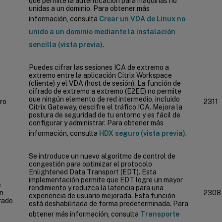
que permite la autenticación para máquinas no
unidas a un dominio. Para obtener más
información, consulta
Crear un VDA de Linux no
unido a un dominio mediante la instalación
sencilla (vista previa)
.
Puedes cifrar las sesiones ICA de extremo a
extremo entre la aplicación Citrix Workspace
(cliente) y el VDA (host de sesión). La función de
cifrado de extremo a extremo (E2EE) no permite
que ningún elemento de red intermedio, incluido
ro
2311
Citrix Gateway, descifre el tráfico ICA. Mejora la
postura de seguridad de tu entorno y es fácil de
configurar y administrar. Para obtener más
información, consulta
HDX seguro (vista previa)
.
Se introduce un nuevo algoritmo de control de
congestión para optimizar el protocolo
Enlightened Data Transport (EDT). Esta
implementación permite que EDT logre un mayor
e
rendimiento y reduzca la latencia para una
n
2308
experiencia de usuario mejorada. Esta función
rado
está deshabilitada de forma predeterminada. Para
obtener más información, consulta
Transporte