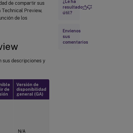
¿Le ha
idad de compartir sus
resultado
 Technical Preview,
útil?
unción de los
Envíenos
sus
comentarios
eview
n sus descripciones y
nible
Versión de
ir de
disponibilidad
sión
general (GA)
N/A