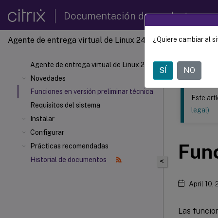
Documentación de productos
Agente de entrega virtual de Linux 2411
¿Quiere cambiar al si
Este contenid
Agente 
Agente de entrega virtual de Linux 2411
SÍ
NO
Novedades
Funciones en versión preliminar técnica
Este art
Requisitos del sistema
legal)
Instalar
Configurar
Func
Prácticas recomendadas
Historial de documentos
<
April 10,
Las funcio