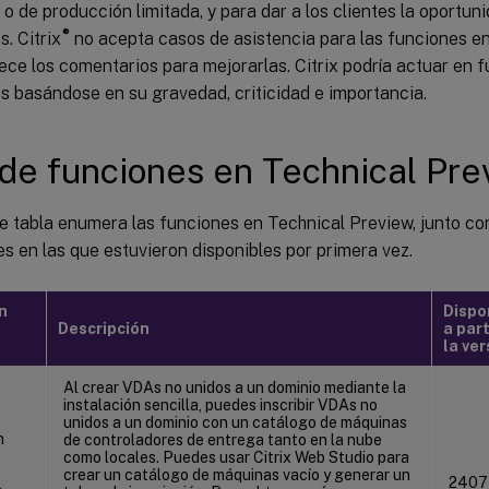
o de producción limitada, y para dar a los clientes la oportun
®
. Citrix
no acepta casos de asistencia para las funciones en
ce los comentarios para mejorarlas. Citrix podría actuar en f
s basándose en su gravedad, criticidad e importancia.
 de funciones en Technical Pr
e tabla enumera las funciones en Technical Preview, junto co
es en las que estuvieron disponibles por primera vez.
n
Dispo
Descripción
a part
la ver
Al crear VDAs no unidos a un dominio mediante la
instalación sencilla, puedes inscribir VDAs no
unidos a un dominio con un catálogo de máquinas
n
de controladores de entrega tanto en la nube
como locales. Puedes usar Citrix Web Studio para
crear un catálogo de máquinas vacío y generar un
2407