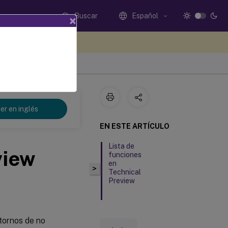
Buscar
Español
×
e sus comentarios aquí
er en inglés
EN ESTE ARTÍCULO
Lista de
view
funciones
en
>
Technical
Preview
tornos de no