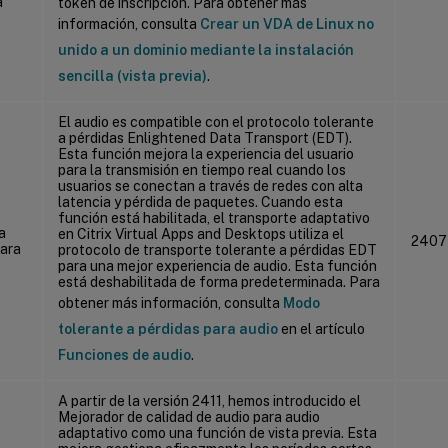
a
token de inscripción. Para obtener más
información, consulta
Crear un VDA de Linux no
unido a un dominio mediante la instalación
sencilla (vista previa)
.
El audio es compatible con el protocolo tolerante
a pérdidas Enlightened Data Transport (EDT).
Esta función mejora la experiencia del usuario
para la transmisión en tiempo real cuando los
usuarios se conectan a través de redes con alta
latencia y pérdida de paquetes. Cuando esta
función está habilitada, el transporte adaptativo
a
en Citrix Virtual Apps and Desktops utiliza el
2407
para
protocolo de transporte tolerante a pérdidas EDT
para una mejor experiencia de audio. Esta función
está deshabilitada de forma predeterminada. Para
obtener más información, consulta
Modo
tolerante a pérdidas para audio
en el artículo
Funciones de audio
.
A partir de la versión 2411, hemos introducido el
Mejorador de calidad de audio para audio
adaptativo como una función de vista previa. Esta