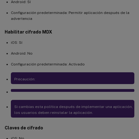
Android: Sí
Configuración predeterminada: Permitir aplicación después de la
advertencia
Habilitar cifrado MDX
iOS: Sí
Android: No
Configuración predeterminada: Activado
Precaución:
Si cambias esta política después de implementar una aplicación,
los usuarios deben reinstalar la aplicación.
Claves de cifrado
iOS: No