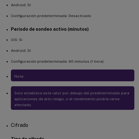
Android: Sí
Configuración predeterminada: Desactivado
Período de sondeo activo (minutos)
iOS: Sí
Android: Sí
Configuración predeterminada: 60 minutos (1 hora)
Nota:
Solo establece este valor por debajo del predeterminado para
aplicaciones de alto riesgo, o el rendimiento podría verse
afectado.
Cifrado
Tipo de cifrado