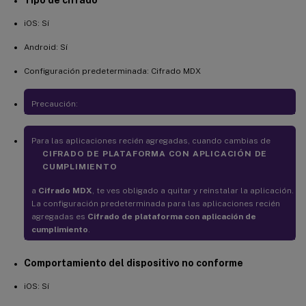
iOS: Sí
Android: Sí
Configuración predeterminada: Cifrado MDX
Precaución:
Para las aplicaciones recién agregadas, cuando cambias de
CIFRADO DE PLATAFORMA CON APLICACIÓN DE
CUMPLIMIENTO
a
Cifrado MDX
, te ves obligado a quitar y reinstalar la aplicación.
La configuración predeterminada para las aplicaciones recién
agregadas es
Cifrado de plataforma con aplicación de
cumplimiento
.
Comportamiento del dispositivo no conforme
iOS: Sí