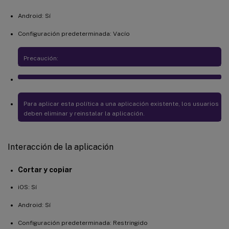
Android: Sí
Configuración predeterminada: Vacío
Precaución:
Para aplicar esta política a una aplicación existente, los usuarios
deben eliminar y reinstalar la aplicación.
Interacción de la aplicación
Cortar y copiar
iOS: Sí
Android: Sí
Configuración predeterminada: Restringido