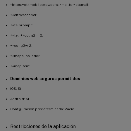
^https:=ctxmobilebrowsers: ^mailto:=ctxmail:
+^citrixreceiver:
+^telprompt:
+^tel: +^col-g2m-2:
+^col-g2w-2:
+^maps:ios_addr
+^mapitem:
Dominios web seguros permitidos
iOS: Sí
Android: Sí
Configuración predeterminada: Vacío
Restricciones de la aplicación