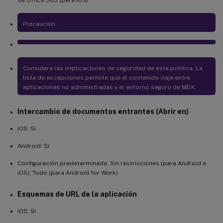
Precaución:
Considera las implicaciones de seguridad de esta política. La
lista de excepciones permite que el contenido viaje entre
aplicaciones no administradas y el entorno seguro de MDX.
Intercambio de documentos entrantes (Abrir en)
iOS: Sí
Android: Sí
Configuración predeterminada: Sin restricciones (para Android e
iOS); Todo (para Android for Work)
Esquemas de URL de la aplicación
iOS: Sí