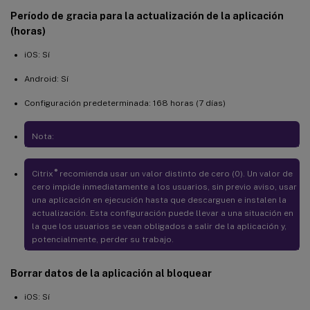
Período de gracia para la actualización de la aplicación
(horas)
iOS: Sí
Android: Sí
Configuración predeterminada: 168 horas (7 días)
Nota:
®
Citrix
recomienda usar un valor distinto de cero (0). Un valor de
cero impide inmediatamente a los usuarios, sin previo aviso, usar
una aplicación en ejecución hasta que descarguen e instalen la
actualización. Esta configuración puede llevar a una situación en
la que los usuarios se vean obligados a salir de la aplicación y,
potencialmente, perder su trabajo.
Borrar datos de la aplicación al bloquear
iOS: Sí