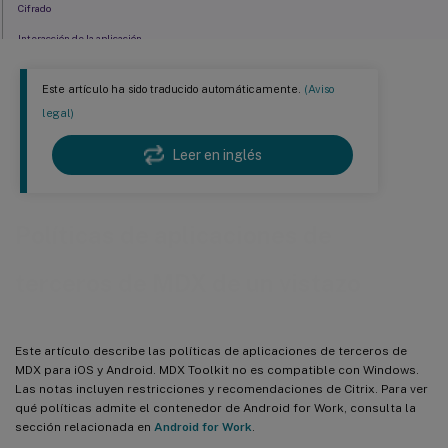
Cifrado
Interacción de la aplicación
Restricciones de la aplicación
Este artículo ha sido traducido automáticamente.
(Aviso
Acceso a la red de la aplicación
legal)
Registros de la aplicación
Leer en inglés
Geocerca de la aplicación
Análisis
Informes
Políticas de aplicaciones de
terceros de MDX de un vistazo
Este artículo describe las políticas de aplicaciones de terceros de
MDX para iOS y Android. MDX Toolkit no es compatible con Windows.
Las notas incluyen restricciones y recomendaciones de Citrix. Para ver
qué políticas admite el contenedor de Android for Work, consulta la
sección relacionada en
Android for Work
.