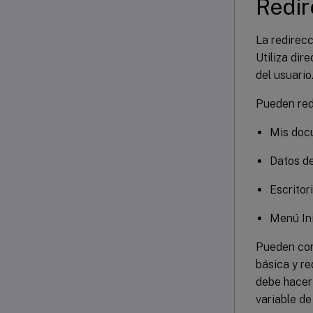
Redir
La redirecc
Utiliza dir
del usuario
Pueden redi
Mis doc
Datos d
Escritor
Menú In
Pueden conf
básica y r
debe hacer 
variable d