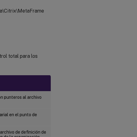
a\Citrix\MetaFrame
ol total para los
on punteros al archivo
arial en el punto de
archivo de definición de
ión de la organización