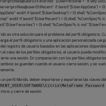
ver\profiles@userID\Favorites” $UserPersonal = “X:\My Do
erver\profiles@userID\Recent” if (exist(“$UserAppData”) = 0
ppData”’ endif if (exist(“$UserDesktop”) = 0) shell ‘%ComSpe
top”’ endif if (exist(“$UserRecent”) = 0) shell ‘%ComSpec% /
xist(“$UserFavorites”) = 0) shell ‘%ComSpec% /c md “$UserFavo
íbrido es otra solución para el problema del perfil obligatorio. C
carga el perfil obligatorio y una aplicación personalizada car
del registro de usuario basados en las aplicaciones disponible
n el caso de los perfiles obligatorios, el usuario puede modific
rante una sesión. En comparación con los perfiles obligatorios
cambios se guardan cuando el usuario cierra sesión, y se vuelv
vamente.
za un perfil híbrido, deben importarse y exportarse las claves de
RRENT_USER\SOFTWARE\Citrix\MetaFrame Password
inicio y cierre de sesión.