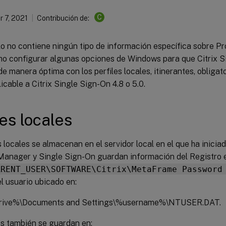
C
 7, 2021
Contribución de:
ulo no contiene ningún tipo de información específica sobre P
mo configurar algunas opciones de Windows para que Citrix S
e manera óptima con los perfiles locales, itinerantes, obligato
icable a Citrix Single Sign-On 4.8 o 5.0.
les locales
s locales se almacenan en el servidor local en el que ha iniciad
anager y Single Sign-On guardan información del Registro e
RRENT_USER\SOFTWARE\Citrix\MetaFrame Password
l usuario ubicado en:
ive%\Documents and Settings\%username%\NTUSER.DAT.
os también se guardan en: