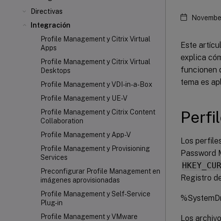
Directivas
November
Integración
Profile Management y Citrix Virtual
Este artíc
Apps
explica có
Profile Management y Citrix Virtual
funcionen d
Desktops
tema es apl
Profile Management y VDI-in-a-Box
Profile Management y UE-V
Perfi
Profile Management y Citrix Content
Collaboration
Profile Management y App-V
Los perfile
Profile Management y Provisioning
Password M
Services
HKEY_CU
Preconfigurar Profile Management en
Registro de
imágenes aprovisionadas
Profile Management y Self-Service
%SystemDr
Plug-in
Profile Management y VMware
Los archiv