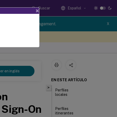
Buscar
Español
×
rsion of Profile Management.
X
e sus comentarios aquí
er en inglés
EN ESTE ARTÍCULO
>
Perfiles
on
locales
 Sign-On
Perfiles
itinerantes