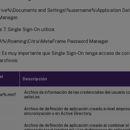
ive%\Documents and Settings\%username%\Application Dat
Manager.
7, Single Sign-On utiliza:
\Roaming\Citrix\MetaFrame Password Manager
: Es muy importante que Single Sign-On tenga acceso de contr
archivos:
el
Descripción
Archivo de información de las credenciales del usuario c
me%.mmf
aelist.ini.
Archivo de definición de aplicación creado a nivel empres
sincronización o en Active Directory.
Archivo de definición de aplicación creado al combinar el 
aplicación local (applist.ini) y las definiciones de aplicac