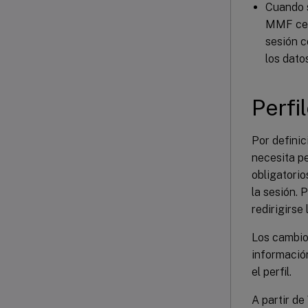
Cuando s
MMF cent
sesión c
los dato
Perfi
Por definic
necesita pe
obligatorio
la sesión. 
redirigirse
Los cambios
informació
el perfil.
A partir d