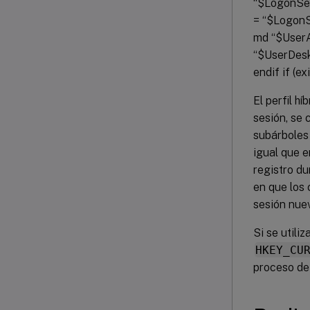
“$LogonSer
= “$LogonS
md “$UserA
“$UserDesk
endif if (e
El perfil h
sesión, se 
subárboles 
igual que e
registro du
en que los 
sesión nue
Si se utili
HKEY_CU
proceso de 