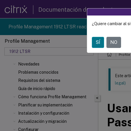
Documentación de productos
¿Quiere cambiar al si
Profile Management 1912 LTSR reached end-of-life on 18
Profile Management
SÍ
NO
Este contenid
1912 LTSR
Profil
Novedades
Problemas conocidos
Este art
Requisitos del sistema
legal)
Guía de inicio rápido
Cómo funciona Profile Management
<
Usar
Planificar su implementación
Instalación y configuración
Pas
Actualización y migración
Configurar