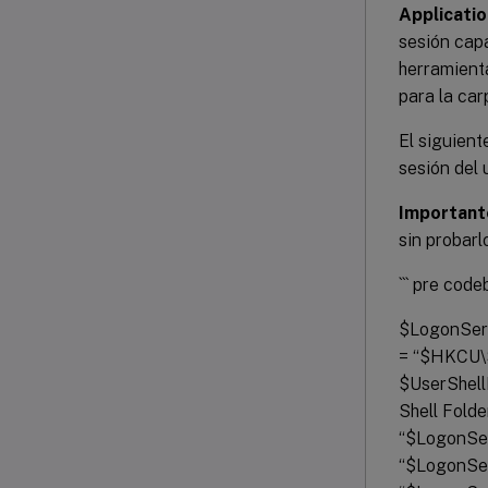
Applicatio
sesión cap
herramien
para la ca
El siguient
sesión del 
Important
sin probarl
``` pre code
$LogonSer
= “$HKCU\S
$UserShell
Shell Fold
“$LogonSer
“$LogonSer