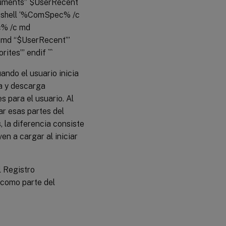
cuments” $UserRecent
) shell ‘%ComSpec% /c
c% /c md
c md “$UserRecent”’
rites”’ endif
```
uando el usuario inicia
ga y descarga
s para el usuario. Al
ar esas partes del
, la diferencia consiste
en a cargar al iniciar
l Registro
como parte del