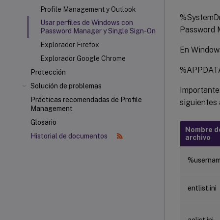
Profile Management y Outlook
%SystemDr
Usar perfiles de Windows con
Password 
Password Manager y Single Sign-On
Explorador Firefox
En Windows 
Explorador Google Chrome
%APPDATA%
Protección
Solución de problemas
Importante
Prácticas recomendadas de Profile
siguientes 
Management
Glosario
Nombre d
Historial de documentos
archivo
%userna
entlist.ini
aelist.ini