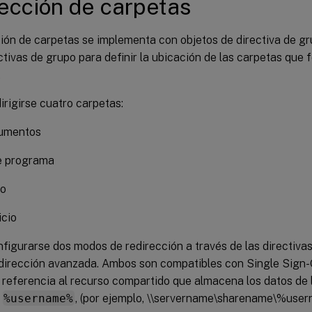
ección de carpetas
ión de carpetas se implementa con objetos de directiva de gru
ectivas de grupo para definir la ubicación de las carpetas que 
.
rigirse cuatro carpetas:
umentos
e programa
io
icio
igurarse dos modos de redirección a través de las directivas
edirección avanzada. Ambos son compatibles con Single Sign
referencia al recurso compartido que almacena los datos de l
e
%username%
, (por ejemplo, \\servername\sharename\%use