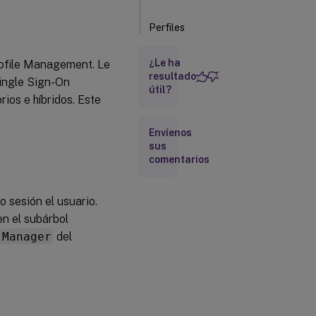
Perfiles
obligatorios
o híbridos
¿Le ha
rofile Management. Le
resultado
ingle Sign-On
útil?
Redirección
rios e híbridos. Este
de carpetas
Envíenos
Prácticas
sus
recomendadas
comentarios
o sesión el usuario.
n el subárbol
 Manager
del