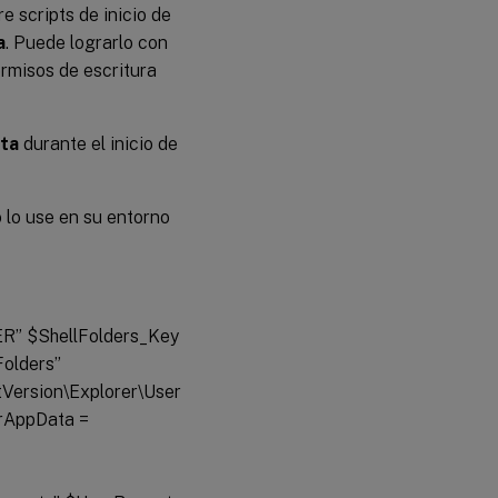
 scripts de inicio de
a
. Puede lograrlo con
rmisos de escritura
ata
durante el inicio de
o lo use en su entorno
 $ShellFolders_Key
olders”
Version\Explorer\User
erAppData =