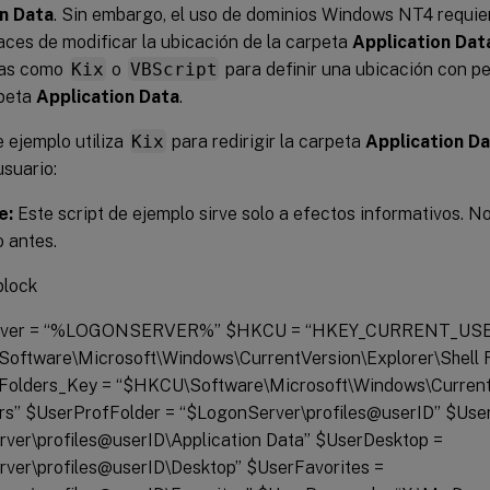
n Data
. Sin embargo, el uso de dominios Windows NT4 requiere
aces de modificar la ubicación de la carpeta
Application Dat
tas como
Kix
o
VBScript
para definir una ubicación con pe
rpeta
Application Data
.
e ejemplo utiliza
Kix
para redirigir la carpeta
Application D
usuario:
e:
Este script de ejemplo sirve solo a efectos informativos. N
o antes.
block
ver = “%LOGONSERVER%” $HKCU = “HKEY_CURRENT_USER”
oftware\Microsoft\Windows\CurrentVersion\Explorer\Shell F
Folders_Key = “$HKCU\Software\Microsoft\Windows\Current
ers” $UserProfFolder = “$LogonServer\profiles@userID” $Us
ver\profiles@userID\Application Data” $UserDesktop =
ver\profiles@userID\Desktop” $UserFavorites =